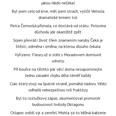
jakou nikdo nečekal
Byl jsem celý od krve, měl jsem strach, vylíčil Vémola
dramatické krmení lvů
Petra Černocká přiznala, co dostává od státu: Polovina
důchodu jde okamžitě zpět
Srpen převrátí život třem znamením naruby. Čeká je
štěstí, odměna i změna, na kterou dlouho čekala
Vyřízeno: Fleury už si stihl s Muradovem domluvit
odvetu
Při bouřce na těchto pár věcí doma nezapomínejte.
Jednu zásadní chybu dělá téměř každý
Cukr, který stojí na špatné straně, pomáhá nádoru. Vědci
odhalili nebezpečnou roli fruktózy
Byl to rozlučkový zápas, okomentoval promotér
budoucnost hvězdy Oktagonu
Chlapec snědl sýr a zemřel. Mohla za to běžná bakterie