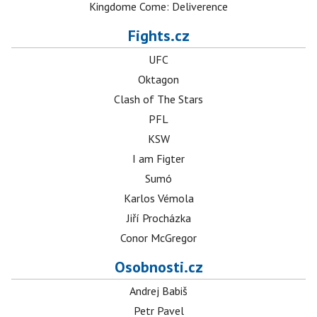
Kingdome Come: Deliverence
Fights.cz
UFC
Oktagon
Clash of The Stars
PFL
KSW
I am Figter
Sumó
Karlos Vémola
Jiří Procházka
Conor McGregor
Osobnosti.cz
Andrej Babiš
Petr Pavel