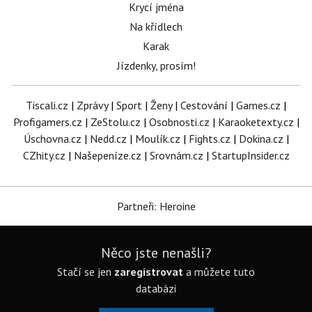
Krycí jména
Na křídlech
Karak
Jízdenky, prosím!
Tiscali.cz
|
Zprávy
|
Sport
|
Ženy
|
Cestování
|
Games.cz
|
Profigamers.cz
|
ZeStolu.cz
|
Osobnosti.cz
|
Karaoketexty.cz
|
Úschovna.cz
|
Nedd.cz
|
Moulík.cz
|
Fights.cz
|
Dokina.cz
|
CZhity.cz
|
Našepeníze.cz
|
Srovnám.cz
|
StartupInsider.cz
Partneři: Heroine
Něco jste nenašli?
Stačí se jen
zaregistrovat
a můžete tuto
databázi