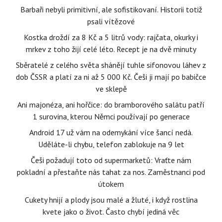
Barbaři nebyli primitivní, ale sofistikovaní. Historii totiž
psali vítězové
Kostka droždí za 8 Kč a 5 litrů vody: rajčata, okurky i
mrkev z toho žijí celé léto. Recept je na dvě minuty
Sběratelé z celého světa shánějí tuhle sifonovou láhev z
dob ČSSR a platí za ni až 5 000 Kč. Češi ji mají po babičce
ve sklepě
Ani majonéza, ani hořčice: do bramborového salátu patří
1 surovina, kterou Němci používají po generace
Android 17 už vám na odemykání více šancí nedá.
Uděláte-li chybu, telefon zablokuje na 9 let
Češi požadují toto od supermarketů: Vraťte nám
pokladní a přestaňte nás tahat za nos. Zaměstnanci pod
útokem
Cukety hnijí a plody jsou malé a žluté, i když rostlina
kvete jako o život. Často chybí jediná věc