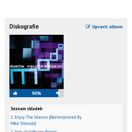
Diskografie
Upravit album
90%
Seznam skladeb:
video
text
karaoke
1. Enjoy The Silence (Reinterpreted By
Mike Shinoda)
2. Halo (Goldfrapp Remix)