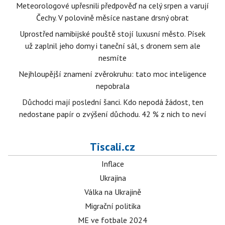
Meteorologové upřesnili předpověď na celý srpen a varují
Čechy. V polovině měsíce nastane drsný obrat
Uprostřed namibijské pouště stojí luxusní město. Písek
už zaplnil jeho domy i taneční sál, s dronem sem ale
nesmíte
Nejhloupější znamení zvěrokruhu: tato moc inteligence
nepobrala
Důchodci mají poslední šanci. Kdo nepodá žádost, ten
nedostane papír o zvýšení důchodu. 42 % z nich to neví
Tiscali.cz
Inflace
Ukrajina
Válka na Ukrajině
Migrační politika
ME ve fotbale 2024