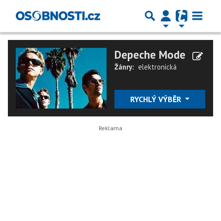
Depeche Mode
Žánry:
elektronická
RYCHLÝ VÝBĚR