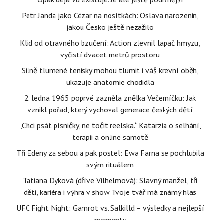
Petr Janda jako Cézar na nosítkách: Oslava narozenin,
jakou Česko ještě nezažilo
Klid od otravného bzučení: Action zlevnil lapač hmyzu,
vyčistí dvacet metrů prostoru
Silně tlumené tenisky mohou tlumit i váš krevní oběh,
ukazuje anatomie chodidla
2. ledna 1965 poprvé zazněla znělka Večerníčku: Jak
vznikl pořad, který vychoval generace českých dětí
„Chci psát písničky, ne točit reelska.“ Katarzia o selhání,
terapii a online samotě
Tři Edeny za sebou a pak postel: Ewa Farna se pochlubila
svým rituálem
Tatiana Dyková (dříve Vilhelmová): Slavný manžel, tři
děti, kariéra i výhra v show Tvoje tvář má známý hlas
UFC Fight Night: Gamrot vs. Salkilld – výsledky a nejlepší
momenty