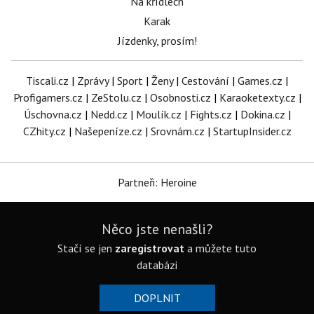
Na křídlech
Karak
Jízdenky, prosím!
Tiscali.cz
|
Zprávy
|
Sport
|
Ženy
|
Cestování
|
Games.cz
|
Profigamers.cz
|
ZeStolu.cz
|
Osobnosti.cz
|
Karaoketexty.cz
|
Úschovna.cz
|
Nedd.cz
|
Moulík.cz
|
Fights.cz
|
Dokina.cz
|
CZhity.cz
|
Našepeníze.cz
|
Srovnám.cz
|
StartupInsider.cz
Partneři: Heroine
Něco jste nenašli?
Stačí se jen
zaregistrovat
a můžete tuto
databázi
DOPLNIT