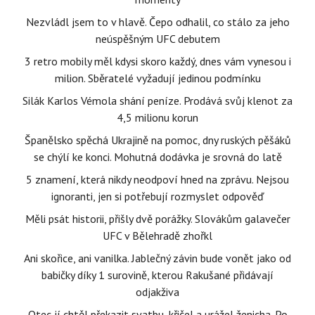
Nezvládl jsem to v hlavě. Čepo odhalil, co stálo za jeho
neúspěšným UFC debutem
3 retro mobily měl kdysi skoro každý, dnes vám vynesou i
milion. Sběratelé vyžadují jedinou podmínku
Silák Karlos Vémola shání peníze. Prodává svůj klenot za
4,5 milionu korun
Španělsko spěchá Ukrajině na pomoc, dny ruských pěšáků
se chýlí ke konci. Mohutná dodávka je srovná do latě
5 znamení, která nikdy neodpoví hned na zprávu. Nejsou
ignoranti, jen si potřebují rozmyslet odpověď
Měli psát historii, přišly dvě porážky. Slovákům galavečer
UFC v Bělehradě zhořkl
Ani skořice, ani vanilka. Jablečný závin bude vonět jako od
babičky díky 1 surovině, kterou Rakušané přidávají
odjakživa
Otec jí chtěl překazit svatbu, křičel a urážel ženicha. Po