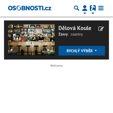
Dělová Koule
Žánry:
country
RYCHLÝ VÝBĚR