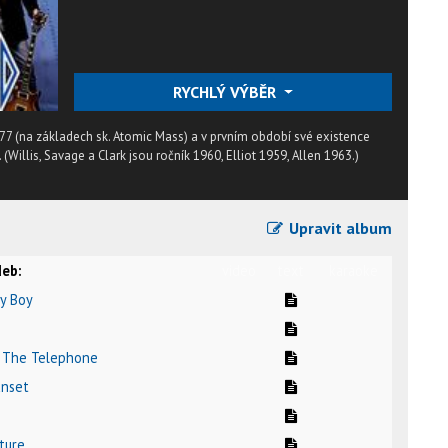
RYCHLÝ VÝBĚR
977 (na základech sk. Atomic Mass) a v prvním období své existence
(Willis, Savage a Clark jsou ročník 1960, Elliot 1959, Allen 1963.)
Upravit album
eb:
video
text
karaoke
ry Boy
n The Telephone
unset
ture