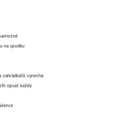
k samotné
ku na spodku
ina zahrádkářů vynechá
těl opsat každý
milence