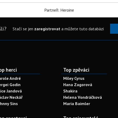
Partneři: Heroine
li?
Stačí se jen
zaregistrovat
a můžete tuto databázi
op herci
Top zpěváci
arole André
Miley Cyrus
ergei Godin
Hana Zagorová
lice Jandová
Shakira
áclav Neckář
Helena Vondráčková
ohnny Sins
Maria Baimler