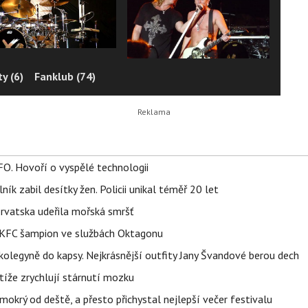
y (6)
Fanklub (74)
FO. Hovoří o vyspělé technologii
ík zabil desítky žen. Policii unikal téměř 20 let
orvatska udeřila mořská smršť
 BKFC šampion ve službách Oktagonu
olegyně do kapsy. Nejkrásnější outfity Jany Švandové berou dech
íže zrychlují stárnutí mozku
mokrý od deště, a přesto přichystal nejlepší večer festivalu