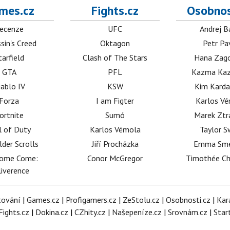
mes.cz
Fights.cz
Osobnos
ecenze
UFC
Andrej B
sin's Creed
Oktagon
Petr Pa
tarfield
Clash of The Stars
Hana Zag
GTA
PFL
Kazma Kaz
iablo IV
KSW
Kim Karda
Forza
I am Figter
Karlos V
ortnite
Sumó
Marek Ztr
l of Duty
Karlos Vémola
Taylor S
lder Scrolls
Jiří Procházka
Emma Sm
dome Come:
Conor McGregor
Timothée C
iverence
tování
|
Games.cz
|
Profigamers.cz
|
ZeStolu.cz
|
Osobnosti.cz
|
Kar
Fights.cz
|
Dokina.cz
|
CZhity.cz
|
Našepeníze.cz
|
Srovnám.cz
|
Star