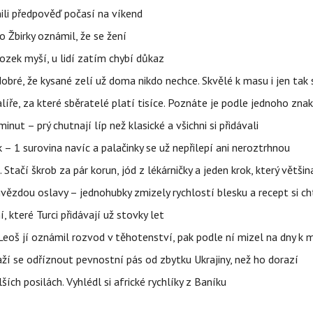
ili předpověď počasí na víkend
 Žbirky oznámil, že se žení
ozek myší, u lidí zatím chybí důkaz
obré, že kysané zelí už doma nikdo nechce. Skvělé k masu i jen ta
alíře, za které sběratelé platí tisíce. Poznáte je podle jednoho zna
ut – prý chutnají líp než klasické a všichni si přidávali
 – 1 surovina navíc a palačinky se už nepřilepí ani neroztrhnou
. Stačí škrob za pár korun, jód z lékárničky a jeden krok, který větš
ězdou oslavy – jednohubky zmizely rychlostí blesku a recept si ch
í, které Turci přidávají už stovky let
Leoš jí oznámil rozvod v těhotenství, pak podle ní mizel na dny k 
ží se odříznout pevnostní pás od zbytku Ukrajiny, než ho dorazí
ích posilách. Vyhlédl si africké rychlíky z Baníku