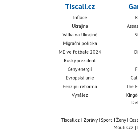
Tiscali.cz
Ga
Inflace
R
Ukrajina
Assas
Válka na Ukrajině
S
Migrační politika
ME ve fotbale 2024
D
Ruský prezident
Ceny energií
F
Evropská unie
Cal
Penzijní reforma
The E
Vynález
King
Del
Tiscali.cz
|
Zprávy
|
Sport
|
Ženy
|
Ces
Moulík.cz
|