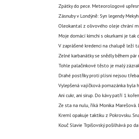
Zpátky do pece. Meteorologové upřesn
Zásnuby v Londýně: Syn legendy Mekyho
Oleokantal z olivového oleje chrání m
Moje domácí kimchi s okurkami je tak d
V zaprášené kredenci na chalupě leží t
Zelné karbanátky se snědly během pár min
Tohle palačinkové těsto je malý zázrak
Drahé postřiky proti plísni nejsou třeba
Vylepšená vajíčková pomazánka byla hv
Ani cukr, ani sirup. Do kávy patří 1 kořen
Ze sta na nulu, říká Monika Marešová. 
Kreml opakuje taktiku z Pokrovsku. Sna
Kouč Slavie Trpišovský pošilhává po dalš