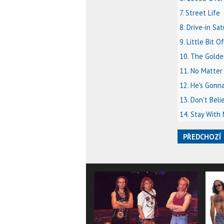
7. Street Life
8. Drive-in Sa
9. Little Bit O
10. The Golden
11. No Matter
12. He's Gonn
13. Don't Bel
14. Stay With
PŘEDCHOZÍ