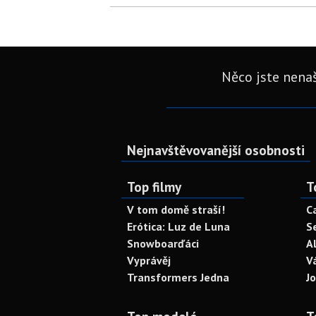
Něco jste nenaš
Nejnavštěvovanější osobnosti
Top filmy
T
V tom domě straší!
C
Erótica: Luz de Luna
S
Snowboarďáci
A
Vyprávěj
V
Transformers Jedna
J