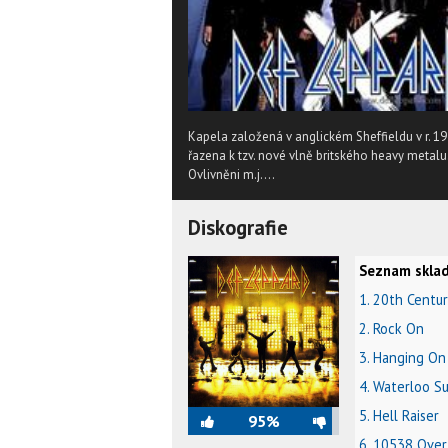
Kapela založená v anglickém Sheffieldu v r. 1
řazena k tzv. nové vlně britského heavy metalu. 
Ovlivněni m.j....
Diskografie
Seznam sklad
1. 20th Centu
2. Rock On
3. Hanging O
4. Waterloo S
5. Hell Raiser
95%
6. 10538 Over