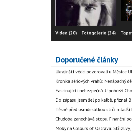
Videa (20)
Fotogalerie (24)
Tapet
Doporučené články
Ukrajinští vědci pozorovali u Měsíce U
Kronika sériových vrahů: Nenápadný děln
Fascinující i nebezpečná. U pobřeží Ch
Do zápasu jsem šel po kalbě, přiznal
Těsně před osmdesátkou strčí mladší k
Chudoba zanechává stopu. Finanční pot
Moby na Colours of Ostrava: Střízlivý, 