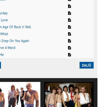
turday
f Love
 Age Of Rock 'n' Roll
 What
a Step On You Again
ieve A Word
 Me
DALŠÍ