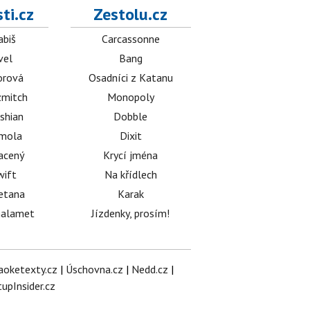
ti.cz
Zestolu.cz
abiš
Carcassonne
vel
Bang
orová
Osadníci z Katanu
mitch
Monopoly
shian
Dobble
émola
Dixit
acený
Krycí jména
wift
Na křídlech
etana
Karak
halamet
Jízdenky, prosím!
aoketexty.cz
|
Úschovna.cz
|
Nedd.cz
|
tupInsider.cz