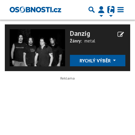
Danzig
Žánry:
metal
RYCHLÝ VÝBĚR