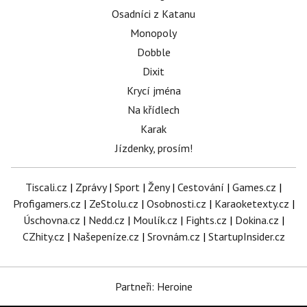
Osadníci z Katanu
Monopoly
Dobble
Dixit
Krycí jména
Na křídlech
Karak
Jízdenky, prosím!
Tiscali.cz
|
Zprávy
|
Sport
|
Ženy
|
Cestování
|
Games.cz
|
Profigamers.cz
|
ZeStolu.cz
|
Osobnosti.cz
|
Karaoketexty.cz
|
Úschovna.cz
|
Nedd.cz
|
Moulík.cz
|
Fights.cz
|
Dokina.cz
|
CZhity.cz
|
Našepeníze.cz
|
Srovnám.cz
|
StartupInsider.cz
Partneři: Heroine