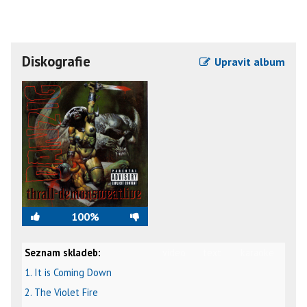
Diskografie
Upravit album
100%
Seznam skladeb:
video
text
karaoke
1. It is Coming Down
2. The Violet Fire