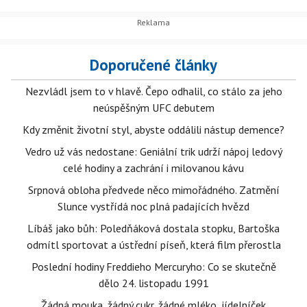
Doporučené články
Nezvládl jsem to v hlavě. Čepo odhalil, co stálo za jeho
neúspěšným UFC debutem
Kdy změnit životní styl, abyste oddálili nástup demence?
Vedro už vás nedostane: Geniální trik udrží nápoj ledový
celé hodiny a zachrání i milovanou kávu
Srpnová obloha předvede něco mimořádného. Zatmění
Slunce vystřídá noc plná padajících hvězd
Líbáš jako bůh: Poledňáková dostala stopku, Bartoška
odmítl sportovat a ústřední píseň, která film přerostla
Poslední hodiny Freddieho Mercuryho: Co se skutečně
dělo 24. listopadu 1991
Žádná mouka, žádný cukr, žádné mléko, jídelníček