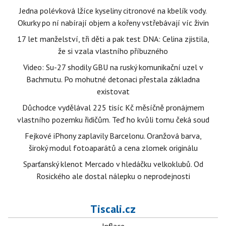
Jedna polévková lžíce kyseliny citronové na kbelík vody.
Okurky po ní nabírají objem a kořeny vstřebávají víc živin
17 let manželství, tři děti a pak test DNA: Celina zjistila,
že si vzala vlastního příbuzného
Video: Su-27 shodily GBU na ruský komunikační uzel v
Bachmutu. Po mohutné detonaci přestala základna
existovat
Důchodce vydělával 225 tisíc Kč měsíčně pronájmem
vlastního pozemku řidičům. Teď ho kvůli tomu čeká soud
Fejkové iPhony zaplavily Barcelonu. Oranžová barva,
široký modul fotoaparátů a cena zlomek originálu
Sparťanský klenot Mercado v hledáčku velkoklubů. Od
Rosického ale dostal nálepku o neprodejnosti
Tiscali.cz