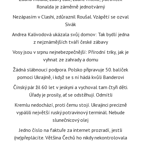
Ronalda je záměrně jednotvárný
Nezápasím v Clashi, zdůraznil Roušal. Vzápětí se ozval
Sivák
Andrea Kalivodová ukázala svůj domov: Tak bydlí jedna
z nejznámějších tváří české zábavy
Vosy jsou v srpnu nejnebezpečnější: Přírodní triky, jak je
vyhnat ze zahrady a domu
Žádná slábnoucí podpora. Polsko připravuje 50. balíček
pomoci Ukrajině, i když se s ní hádá kvůli Banderovi
Čínský pár žil 60 let v jeskyni a vychoval tam čtyři děti.
Úřady je prosily, ať se odstěhují. Odmítli
Kremlu nedochází, proti čemu stojí. Ukrajinci precizně
vypálili největší ruský potravinový terminál. Nebude
slunečnicový olej
Jedno číslo na faktuře za internet prozradí, jestli
(ne)přeplácíte. Většina Čechů ho nikdy nekontrolovala