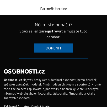
Partneři: Heroine
Něco jste nenašli?
Stačí se jen
zaregistrovat
a můžete tuto
databázi
DOPLNIT
Osobnosti.cz
Největší český web s databází osobností, herců, hereček,
zpěváků, zpěvaček, modelek, filmů, hudebních skupin a sportovců. Kromě
toho zde najdete i spisovatele, panovníky a finančníky. Vedle užitečných
informací web obsahuje i fotografie, diskografie, filmografie a vztahy
známých osobností.
Reklama
|
Cookies
|
Osobní údaje