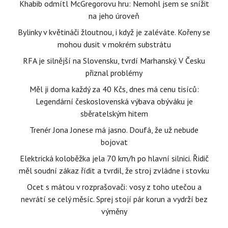
Khabib odmítl McGregorovu hru: Nemohl jsem se snížit
na jeho úroveň
Bylinky v květináči žloutnou, i když je zaléváte. Kořeny se
mohou dusit v mokrém substrátu
RFA je silnější na Slovensku, tvrdí Marhanský. V Česku
přiznal problémy
Měl ji doma každý za 40 Kčs, dnes má cenu tisíců:
Legendární československá výbava obýváku je
sběratelským hitem
Trenér Jona Jonese má jasno. Doufá, že už nebude
bojovat
Elektrická koloběžka jela 70 km/h po hlavní silnici. Řidič
měl soudní zákaz řídit a tvrdil, že stroj zvládne i stovku
Ocet s mátou v rozprašovači: vosy z toho utečou a
nevrátí se celý měsíc. Sprej stojí pár korun a vydrží bez
výměny