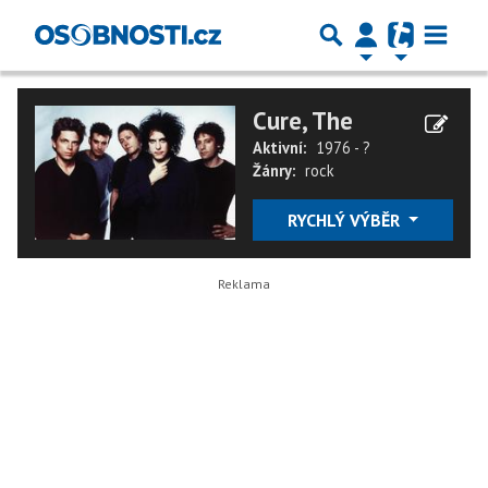
Cure, The
Aktivní:
1976 - ?
Žánry:
rock
RYCHLÝ VÝBĚR