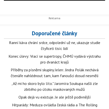
Doporučené články
Ranní káva chrání srdce, odpolední už ne, ukazuje studie
čtyřiceti tisíc lidí
Konec úlevy: Vrací se supertropy, ČHMÚ vydává výstrahu
pro dvanáct krajů
Příběhy za písněmi skupiny Jelen: Jindra Polák nechává
čtenáře nahlédnout tam, kam fanoušci dosud nesměli
„Až mi ho skoro bylo líto." Jaromíra Soukupa našli zle
zbitého po útoku maskovaných mužů
Opak dejá vu existuje. Je ale ještě podivnější
Hitparády: Meduza ovládla česká rádia a The Rolling