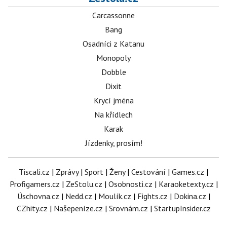
Carcassonne
Bang
Osadníci z Katanu
Monopoly
Dobble
Dixit
Krycí jména
Na křídlech
Karak
Jízdenky, prosím!
Tiscali.cz
|
Zprávy
|
Sport
|
Ženy
|
Cestování
|
Games.cz
|
Profigamers.cz
|
ZeStolu.cz
|
Osobnosti.cz
|
Karaoketexty.cz
|
Úschovna.cz
|
Nedd.cz
|
Moulík.cz
|
Fights.cz
|
Dokina.cz
|
CZhity.cz
|
Našepeníze.cz
|
Srovnám.cz
|
StartupInsider.cz