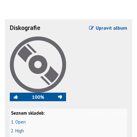
Diskografie
Upravit album
100%
Seznam skladeb:
video
text
karaoke
1. Open
2. High