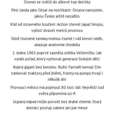
Stones se vrátili do albové top desítky
Petr Janda jako Cézar na nosítkách: Oslava narozenin,
jakou Česko ještě nezažilo
Klid od otravného bzučení: Action zlevnil lapač hmyzu,
vyčistí dvacet metrů prostoru
Silně tlumené tenisky mohou tlumit i váš krevní oběh,
ukazuje anatomie chodidla
2. ledna 1965 poprvé zazněla znělka Večerníčku: Jak
vznikl pořad, který vychoval generace českých dětí
Ropný gigant bez benzinu: Ruští farmáři nemají čím
tankovat traktory před žněmi, fronty na pumpy trvají i
několik dní
Plovoucí město má pojmout 80 tisíc lidí. Největší loď
světa připomíná sci-fi
Ucpaný odpad může povolit bez drahé chemie. Starý
domácí postup zabere jen pár minut