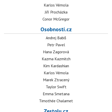
Karlos Vémola
Jiří Procházka
Conor McGregor
Osobnosti.cz
Andrej Babiš
Petr Pavel
Hana Zagorová
Kazma Kazmitch
Kim Kardashian
Karlos Vémola
Marek Ztracený
Taylor Swift
Emma Smetana
Timothée Chalamet
Zestolu.cz