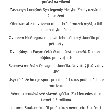
počasí na víkend
Zásnuby v Londýně: Syn legendy Mekyho Žbirky oznámil,
že se žení
Oleokantal z olivového oleje chrání mozek myší, u lidí
zatím chybí důkaz
Overeem McGregora odepsal. Jeho tělo prý skončilo před
pěti lety
Dva týdny po Furym čeká Wacha šest soupeřů. Do klece
půjdou po dvojicích
Szabová možná v Oktagonu skončila. Novotný ji už vidí v
UFC
Usyk říká, že box je sport pro chudé. Luxus podle něj bere
motivaci
Vémola prodává své slavné „géčko“. Za Mercedes chce
téměř 4,5 milionu
Jaromír Soukup skončil po útoku v nemocnici. Útočníci