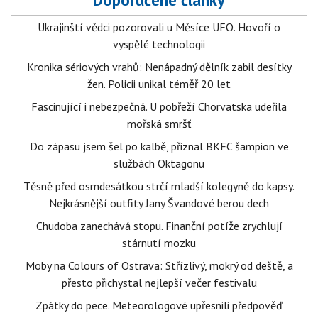
Ukrajinští vědci pozorovali u Měsíce UFO. Hovoří o
vyspělé technologii
Kronika sériových vrahů: Nenápadný dělník zabil desítky
žen. Policii unikal téměř 20 let
Fascinující i nebezpečná. U pobřeží Chorvatska udeřila
mořská smršť
Do zápasu jsem šel po kalbě, přiznal BKFC šampion ve
službách Oktagonu
Těsně před osmdesátkou strčí mladší kolegyně do kapsy.
Nejkrásnější outfity Jany Švandové berou dech
Chudoba zanechává stopu. Finanční potíže zrychlují
stárnutí mozku
Moby na Colours of Ostrava: Střízlivý, mokrý od deště, a
přesto přichystal nejlepší večer festivalu
Zpátky do pece. Meteorologové upřesnili předpověď