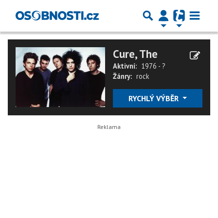
Cure, The
Aktivní:
1976 - ?
Žánry:
rock
RYCHLÝ VÝBĚR