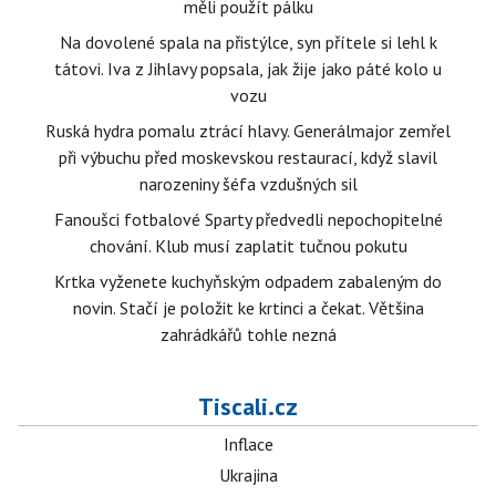
měli použít pálku
Na dovolené spala na přistýlce, syn přítele si lehl k
tátovi. Iva z Jihlavy popsala, jak žije jako páté kolo u
vozu
Ruská hydra pomalu ztrácí hlavy. Generálmajor zemřel
při výbuchu před moskevskou restaurací, když slavil
narozeniny šéfa vzdušných sil
Fanoušci fotbalové Sparty předvedli nepochopitelné
chování. Klub musí zaplatit tučnou pokutu
Krtka vyženete kuchyňským odpadem zabaleným do
novin. Stačí je položit ke krtinci a čekat. Většina
zahrádkářů tohle nezná
Tiscali.cz
Inflace
Ukrajina