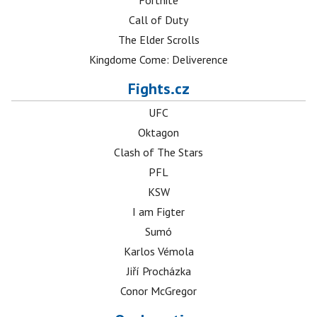
Fortnite
Call of Duty
The Elder Scrolls
Kingdome Come: Deliverence
Fights.cz
UFC
Oktagon
Clash of The Stars
PFL
KSW
I am Figter
Sumó
Karlos Vémola
Jiří Procházka
Conor McGregor