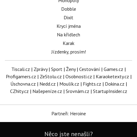
Monopoly
Dobble
Dixit
Krycí jména
Na křídlech
Karak
Jízdenky, prosím!
Tiscali.cz
|
Zprávy
|
Sport
|
Ženy
|
Cestování
|
Games.cz
|
Profigamers.cz
|
ZeStolu.cz
|
Osobnosti.cz
|
Karaoketexty.cz
|
Úschovna.cz
|
Nedd.cz
|
Moulík.cz
|
Fights.cz
|
Dokina.cz
|
CZhity.cz
|
Našepeníze.cz
|
Srovnám.cz
|
StartupInsider.cz
Partneři: Heroine
Něco jste nenašli?