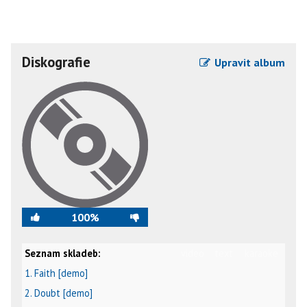
Diskografie
Upravit album
100%
Seznam skladeb:
video
text
karaoke
1. Faith [demo]
2. Doubt [demo]