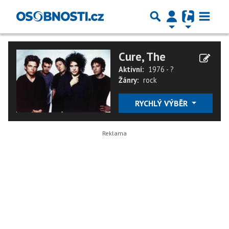
Cure, The
Aktivní:
1976 - ?
Žánry:
rock
RYCHLÝ VÝBĚR