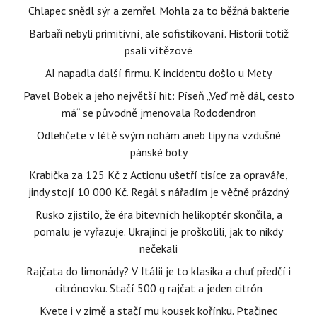
Chlapec snědl sýr a zemřel. Mohla za to běžná bakterie
Barbaři nebyli primitivní, ale sofistikovaní. Historii totiž
psali vítězové
AI napadla další firmu. K incidentu došlo u Mety
Pavel Bobek a jeho největší hit: Píseň „Veď mě dál, cesto
má“ se původně jmenovala Rododendron
Odlehčete v létě svým nohám aneb tipy na vzdušné
pánské boty
Krabička za 125 Kč z Actionu ušetří tisíce za opraváře,
jindy stojí 10 000 Kč. Regál s nářadím je věčně prázdný
Rusko zjistilo, že éra bitevních helikoptér skončila, a
pomalu je vyřazuje. Ukrajinci je proškolili, jak to nikdy
nečekali
Rajčata do limonády? V Itálii je to klasika a chuť předčí i
citrónovku. Stačí 500 g rajčat a jeden citrón
Kvete i v zimě a stačí mu kousek kořínku. Ptačinec