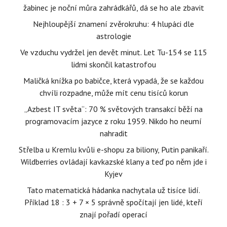
žabinec je noční můra zahrádkářů, dá se ho ale zbavit
Nejhloupější znamení zvěrokruhu: 4 hlupáci dle
astrologie
Ve vzduchu vydržel jen devět minut. Let Tu-154 se 115
lidmi skončil katastrofou
Maličká knížka po babičce, která vypadá, že se každou
chvíli rozpadne, může mít cenu tisíců korun
„Azbest IT světa“: 70 % světových transakcí běží na
programovacím jazyce z roku 1959. Nikdo ho neumí
nahradit
Střelba u Kremlu kvůli e-shopu za biliony, Putin panikaří.
Wildberries ovládají kavkazské klany a teď po něm jde i
Kyjev
Tato matematická hádanka nachytala už tisíce lidí.
Příklad 18 : 3 + 7 × 5 správně spočítají jen lidé, kteří
znají pořadí operací