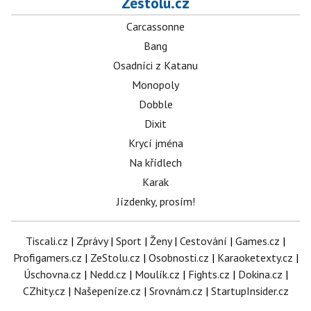
Zestolu.cz
Carcassonne
Bang
Osadníci z Katanu
Monopoly
Dobble
Dixit
Krycí jména
Na křídlech
Karak
Jízdenky, prosím!
Tiscali.cz
|
Zprávy
|
Sport
|
Ženy
|
Cestování
|
Games.cz
|
Profigamers.cz
|
ZeStolu.cz
|
Osobnosti.cz
|
Karaoketexty.cz
|
Úschovna.cz
|
Nedd.cz
|
Moulík.cz
|
Fights.cz
|
Dokina.cz
|
CZhity.cz
|
Našepeníze.cz
|
Srovnám.cz
|
StartupInsider.cz