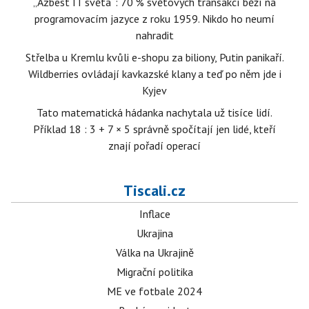
„Azbest IT světa“: 70 % světových transakcí běží na
programovacím jazyce z roku 1959. Nikdo ho neumí
nahradit
Střelba u Kremlu kvůli e-shopu za biliony, Putin panikaří.
Wildberries ovládají kavkazské klany a teď po něm jde i
Kyjev
Tato matematická hádanka nachytala už tisíce lidí.
Příklad 18 : 3 + 7 × 5 správně spočítají jen lidé, kteří
znají pořadí operací
Tiscali.cz
Inflace
Ukrajina
Válka na Ukrajině
Migrační politika
ME ve fotbale 2024