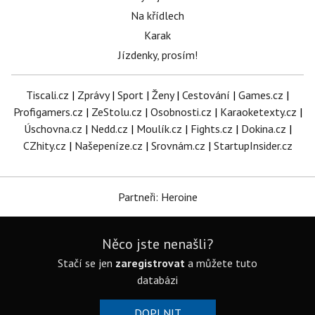
Na křídlech
Karak
Jízdenky, prosím!
Tiscali.cz
|
Zprávy
|
Sport
|
Ženy
|
Cestování
|
Games.cz
|
Profigamers.cz
|
ZeStolu.cz
|
Osobnosti.cz
|
Karaoketexty.cz
|
Úschovna.cz
|
Nedd.cz
|
Moulík.cz
|
Fights.cz
|
Dokina.cz
|
CZhity.cz
|
Našepeníze.cz
|
Srovnám.cz
|
StartupInsider.cz
Partneři: Heroine
Něco jste nenašli?
Stačí se jen
zaregistrovat
a můžete tuto
databázi
DOPLNIT