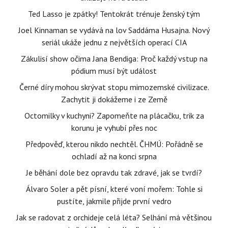
Ted Lasso je zpátky! Tentokrát trénuje ženský tým
Joel Kinnaman se vydává na lov Saddáma Husajna. Nový
seriál ukáže jednu z největších operací CIA
Zákulisí show očima Jana Bendiga: Proč každý vstup na
pódium musí být událost
Černé díry mohou skrývat stopu mimozemské civilizace.
Zachytit ji dokážeme i ze Země
Octomilky v kuchyni? Zapomeňte na plácačku, trik za
korunu je vyhubí přes noc
Předpověď, kterou nikdo nechtěl. ČHMÚ: Pořádně se
ochladí až na konci srpna
Je běhání dole bez opravdu tak zdravé, jak se tvrdí?
Álvaro Soler a pět písní, které voní mořem: Tohle si
pustíte, jakmile přijde první vedro
Jak se radovat z orchideje celá léta? Selhání má většinou