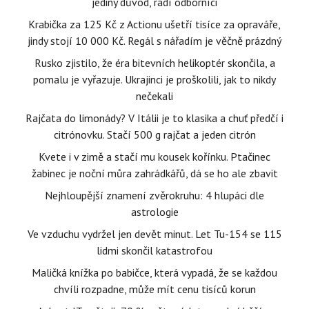
jediný důvod, radí odborníci
Krabička za 125 Kč z Actionu ušetří tisíce za opraváře,
jindy stojí 10 000 Kč. Regál s nářadím je věčně prázdný
Rusko zjistilo, že éra bitevních helikoptér skončila, a
pomalu je vyřazuje. Ukrajinci je proškolili, jak to nikdy
nečekali
Rajčata do limonády? V Itálii je to klasika a chuť předčí i
citrónovku. Stačí 500 g rajčat a jeden citrón
Kvete i v zimě a stačí mu kousek kořínku. Ptačinec
žabinec je noční můra zahrádkářů, dá se ho ale zbavit
Nejhloupější znamení zvěrokruhu: 4 hlupáci dle
astrologie
Ve vzduchu vydržel jen devět minut. Let Tu-154 se 115
lidmi skončil katastrofou
Maličká knížka po babičce, která vypadá, že se každou
chvíli rozpadne, může mít cenu tisíců korun