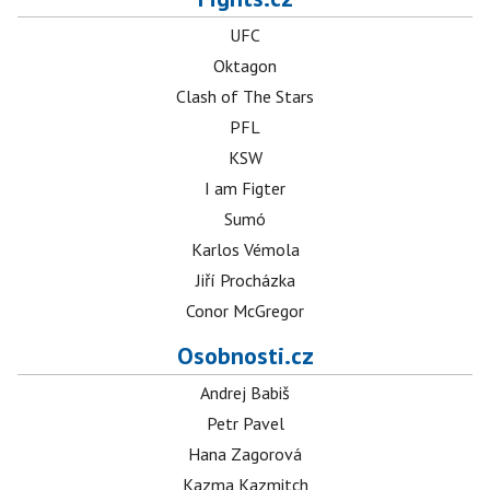
UFC
Oktagon
Clash of The Stars
PFL
KSW
I am Figter
Sumó
Karlos Vémola
Jiří Procházka
Conor McGregor
Osobnosti.cz
Andrej Babiš
Petr Pavel
Hana Zagorová
Kazma Kazmitch