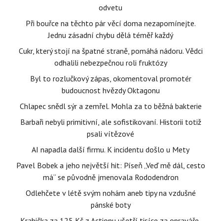
odvetu
Při bouřce na těchto pár věcí doma nezapomínejte.
Jednu zásadní chybu dělá téměř každý
Cukr, který stojí na špatné straně, pomáhá nádoru. Vědci
odhalili nebezpečnou roli fruktózy
Byl to rozlučkový zápas, okomentoval promotér
budoucnost hvězdy Oktagonu
Chlapec snědl sýr a zemřel. Mohla za to běžná bakterie
Barbaři nebyli primitivní, ale sofistikovaní. Historii totiž
psali vítězové
AI napadla další firmu. K incidentu došlo u Mety
Pavel Bobek a jeho největší hit: Píseň „Veď mě dál, cesto
má“ se původně jmenovala Rododendron
Odlehčete v létě svým nohám aneb tipy na vzdušné
pánské boty
Krabička za 125 Kč z Actionu ušetří tisíce za opraváře,