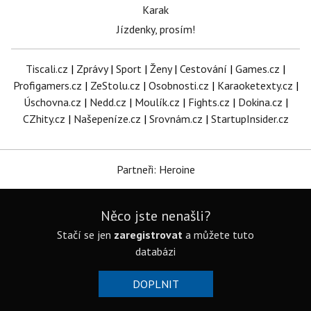
Karak
Jízdenky, prosím!
Tiscali.cz
|
Zprávy
|
Sport
|
Ženy
|
Cestování
|
Games.cz
|
Profigamers.cz
|
ZeStolu.cz
|
Osobnosti.cz
|
Karaoketexty.cz
|
Úschovna.cz
|
Nedd.cz
|
Moulík.cz
|
Fights.cz
|
Dokina.cz
|
CZhity.cz
|
Našepeníze.cz
|
Srovnám.cz
|
StartupInsider.cz
Partneři: Heroine
Něco jste nenašli?
Stačí se jen
zaregistrovat
a můžete tuto
databázi
DOPLNIT