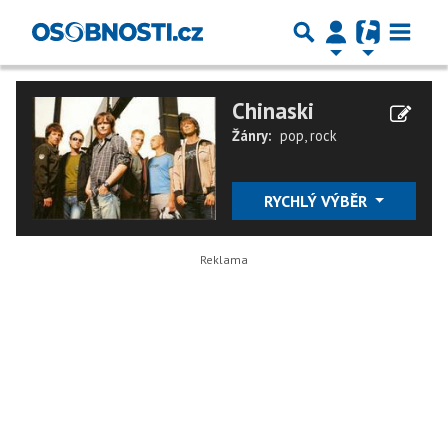
Chinaski
Žánry:
pop
,
rock
RYCHLÝ VÝBĚR