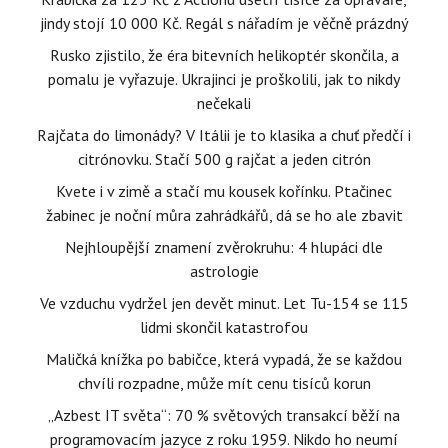
jindy stojí 10 000 Kč. Regál s nářadím je věčně prázdný
Rusko zjistilo, že éra bitevních helikoptér skončila, a
pomalu je vyřazuje. Ukrajinci je proškolili, jak to nikdy
nečekali
Rajčata do limonády? V Itálii je to klasika a chuť předčí i
citrónovku. Stačí 500 g rajčat a jeden citrón
Kvete i v zimě a stačí mu kousek kořínku. Ptačinec
žabinec je noční můra zahrádkářů, dá se ho ale zbavit
Nejhloupější znamení zvěrokruhu: 4 hlupáci dle
astrologie
Ve vzduchu vydržel jen devět minut. Let Tu-154 se 115
lidmi skončil katastrofou
Maličká knížka po babičce, která vypadá, že se každou
chvíli rozpadne, může mít cenu tisíců korun
„Azbest IT světa“: 70 % světových transakcí běží na
programovacím jazyce z roku 1959. Nikdo ho neumí