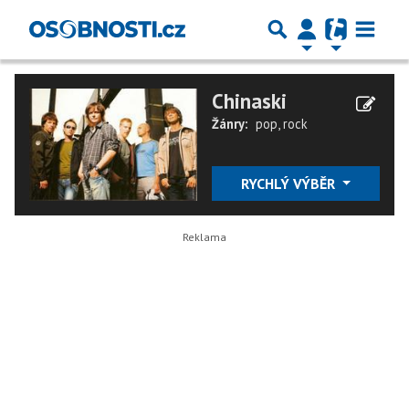
Chinaski
Žánry:
pop
,
rock
RYCHLÝ VÝBĚR