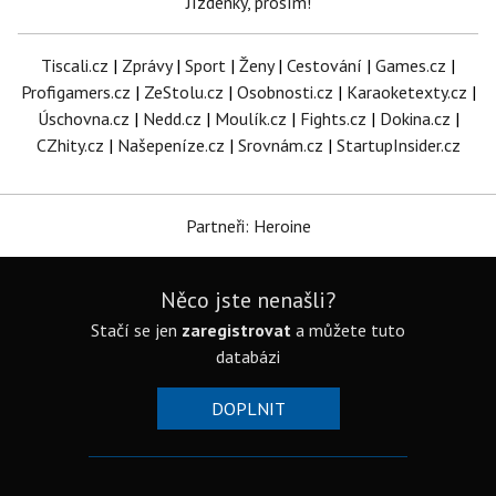
Jízdenky, prosím!
Tiscali.cz
|
Zprávy
|
Sport
|
Ženy
|
Cestování
|
Games.cz
|
Profigamers.cz
|
ZeStolu.cz
|
Osobnosti.cz
|
Karaoketexty.cz
|
Úschovna.cz
|
Nedd.cz
|
Moulík.cz
|
Fights.cz
|
Dokina.cz
|
CZhity.cz
|
Našepeníze.cz
|
Srovnám.cz
|
StartupInsider.cz
Partneři: Heroine
Něco jste nenašli?
Stačí se jen
zaregistrovat
a můžete tuto
databázi
DOPLNIT