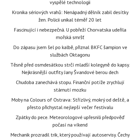
vyspělé technologii
Kronika sériových vrahů: Nenápadný dělník zabil desítky
žen. Policii unikal téměř 20 let
Fascinující i nebezpečná. U pobřeží Chorvatska udeřila
mořská smršť
Do zápasu jsem šel po kalbě, přiznal BKFC šampion ve
službách Oktagonu
Těsně před osmdesátkou strčí mladší kolegyně do kapsy.
Nejkrásnější outfity Jany Švandové berou dech
Chudoba zanechává stopu. Finanční potíže zrychlují
stárnutí mozku
Moby na Colours of Ostrava: Střízlivý, mokrý od deště, a
přesto přichystal nejlepší večer festivalu
Zpátky do pece. Meteorologové upřesnili předpověď
počasí na víkend
Mechanik prozradil trik, který používají autoservisy. Čechy