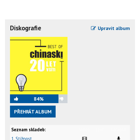
Diskografie
Upravit album
84%
PŘEHRÁT ALBUM
Seznam skladeb:
video
text
karaoke
1. Stížnost