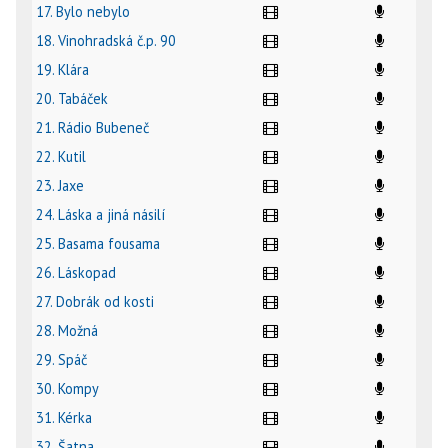
17. Bylo nebylo
18. Vinohradská č.p. 90
19. Klára
20. Tabáček
21. Rádio Bubeneč
22. Kutil
23. Jaxe
24. Láska a jiná násilí
25. Basama fousama
26. Láskopad
27. Dobrák od kosti
28. Možná
29. Spáč
30. Kompy
31. Kérka
32. Šatna