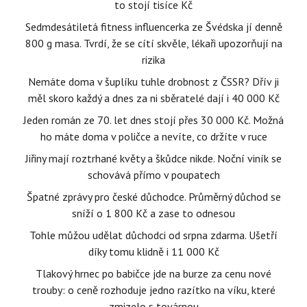
to stojí tisíce Kč
Sedmdesátiletá fitness influencerka ze Švédska jí denně
800 g masa. Tvrdí, že se cítí skvěle, lékaři upozorňují na
rizika
Nemáte doma v šuplíku tuhle drobnost z ČSSR? Dřív ji
měl skoro každý a dnes za ni sběratelé dají i 40 000 Kč
Jeden román ze 70. let dnes stojí přes 30 000 Kč. Možná
ho máte doma v poličce a nevíte, co držíte v ruce
Jiřiny mají roztrhané květy a škůdce nikde. Noční viník se
schovává přímo v poupatech
Špatné zprávy pro české důchodce. Průměrný důchod se
sníží o 1 800 Kč a zase to odnesou
Tohle můžou udělat důchodci od srpna zdarma. Ušetří
díky tomu klidně i 11 000 Kč
Tlakový hrnec po babičce jde na burze za cenu nové
trouby: o ceně rozhoduje jedno razítko na víku, které
zmizelo s továrnou