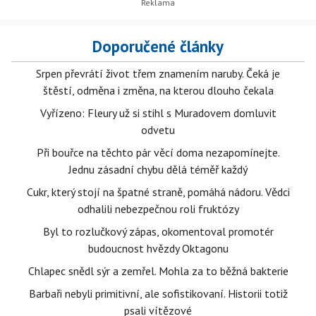
Doporučené články
Srpen převrátí život třem znamením naruby. Čeká je
štěstí, odměna i změna, na kterou dlouho čekala
Vyřízeno: Fleury už si stihl s Muradovem domluvit
odvetu
Při bouřce na těchto pár věcí doma nezapomínejte.
Jednu zásadní chybu dělá téměř každý
Cukr, který stojí na špatné straně, pomáhá nádoru. Vědci
odhalili nebezpečnou roli fruktózy
Byl to rozlučkový zápas, okomentoval promotér
budoucnost hvězdy Oktagonu
Chlapec snědl sýr a zemřel. Mohla za to běžná bakterie
Barbaři nebyli primitivní, ale sofistikovaní. Historii totiž
psali vítězové