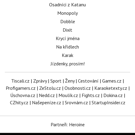
Osadníci z Katanu
Monopoly
Dobble
Dixit
Krycí jména
Na křídlech
Karak
Jízdenky, prosím!
Tiscali.cz
|
Zprávy
|
Sport
|
Ženy
|
Cestování
|
Games.cz
|
Profigamers.cz
|
ZeStolu.cz
|
Osobnosti.cz
|
Karaoketexty.cz
|
Úschovna.cz
|
Nedd.cz
|
Moulík.cz
|
Fights.cz
|
Dokina.cz
|
CZhity.cz
|
Našepeníze.cz
|
Srovnám.cz
|
StartupInsider.cz
Partneři: Heroine