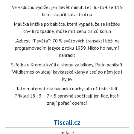
Ve vzduchu vydržel jen devět minut. Let Tu-154 se 115
lidmi skončil katastrofou
Maličká knížka po babičce, která vypadá, že se každou
chvíli rozpadne, může mít cenu tisíců korun
„Azbest IT světa“: 70 % světových transakcí běží na
programovacím jazyce z roku 1959. Nikdo ho neumí
nahradit
Střelba u Kremlu kvůli e-shopu za biliony, Putin panikaří.
Wildberries ovládají kavkazské klany a teď po něm jde i
Kyjev
Tato matematická hádanka nachytala už tisíce lidí.
Příklad 18 : 3 + 7 × 5 správně spočítají jen lidé, kteří
znají pořadí operací
Tiscali.cz
Inflace