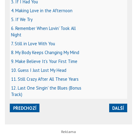
3. If I Had You
4. Making Love in the Afternoon
5. If We Try
6. Remember When Lovin' Took All
Night
7. Still in Love With You
8. My Body Keeps Changing My Mind
9. Make Believe It's Your First Time
10. Guess I Just Lost My Head
11. Still Crazy After All These Years
12. Last One Singin' the Blues (Bonus
Track)
PŘEDCHOZÍ
DALŠÍ