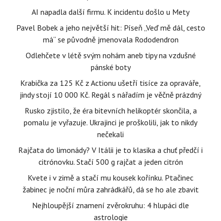
AI napadla další firmu. K incidentu došlo u Mety
Pavel Bobek a jeho největší hit: Píseň „Veď mě dál, cesto
má“ se původně jmenovala Rododendron
Odlehčete v létě svým nohám aneb tipy na vzdušné
pánské boty
Krabička za 125 Kč z Actionu ušetří tisíce za opraváře,
jindy stojí 10 000 Kč. Regál s nářadím je věčně prázdný
Rusko zjistilo, že éra bitevních helikoptér skončila, a
pomalu je vyřazuje. Ukrajinci je proškolili, jak to nikdy
nečekali
Rajčata do limonády? V Itálii je to klasika a chuť předčí i
citrónovku. Stačí 500 g rajčat a jeden citrón
Kvete i v zimě a stačí mu kousek kořínku. Ptačinec
žabinec je noční můra zahrádkářů, dá se ho ale zbavit
Nejhloupější znamení zvěrokruhu: 4 hlupáci dle
astrologie