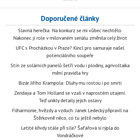
Doporučené články
Slavná herečka: Na konkurz se mi vůbec nechtělo.
Nakonec jí role v milovaném seriálu změnila celý život
UFC s Procházkou v Praze? Kincl pro samuraje našel
potenciálního soupeře
Stín ze solárních panelů šetří vodu i plodiny, agrivoltaika
mění pravidla hry
Bizár Jiřího Krampola: Dluhy mu rostou i po smrti
Zendaya a Tom Holland se vzali v naprostém utajení.
Teď unikly detaily jejich oslavy
Filharmonie, hvězdy a vzduch: Janek Ledecký připravil na
Štěrkovně něco, co tu ještě nebylo
Letité křivdy stále při síle? Šafářová si rýpla do
Vondráčkové