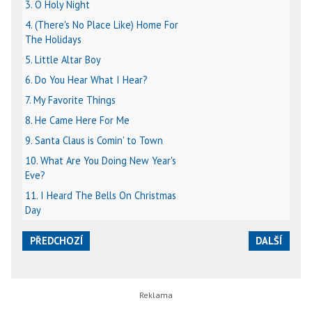
3. O Holy Night
4. (There's No Place Like) Home For
The Holidays
5. Little Altar Boy
6. Do You Hear What I Hear?
7. My Favorite Things
8. He Came Here For Me
9. Santa Claus is Comin' to Town
10. What Are You Doing New Year's
Eve?
11. I Heard The Bells On Christmas
Day
PŘEDCHOZÍ
DALŠÍ