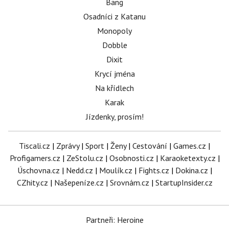
Bang
Osadníci z Katanu
Monopoly
Dobble
Dixit
Krycí jména
Na křídlech
Karak
Jízdenky, prosím!
Tiscali.cz
|
Zprávy
|
Sport
|
Ženy
|
Cestování
|
Games.cz
|
Profigamers.cz
|
ZeStolu.cz
|
Osobnosti.cz
|
Karaoketexty.cz
|
Úschovna.cz
|
Nedd.cz
|
Moulík.cz
|
Fights.cz
|
Dokina.cz
|
CZhity.cz
|
Našepeníze.cz
|
Srovnám.cz
|
StartupInsider.cz
Partneři: Heroine