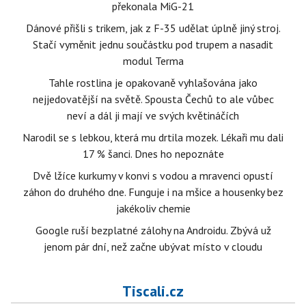
překonala MiG-21
Dánové přišli s trikem, jak z F-35 udělat úplně jiný stroj.
Stačí vyměnit jednu součástku pod trupem a nasadit
modul Terma
Tahle rostlina je opakovaně vyhlašována jako
nejjedovatější na světě. Spousta Čechů to ale vůbec
neví a dál ji mají ve svých květináčích
Narodil se s lebkou, která mu drtila mozek. Lékaři mu dali
17 % šanci. Dnes ho nepoznáte
Dvě lžíce kurkumy v konvi s vodou a mravenci opustí
záhon do druhého dne. Funguje i na mšice a housenky bez
jakékoliv chemie
Google ruší bezplatné zálohy na Androidu. Zbývá už
jenom pár dní, než začne ubývat místo v cloudu
Tiscali.cz