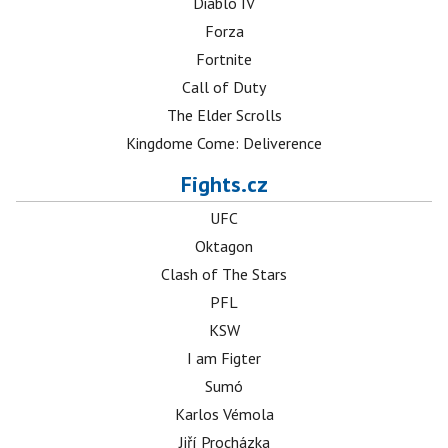
Diablo IV
Forza
Fortnite
Call of Duty
The Elder Scrolls
Kingdome Come: Deliverence
Fights.cz
UFC
Oktagon
Clash of The Stars
PFL
KSW
I am Figter
Sumó
Karlos Vémola
Jiří Procházka