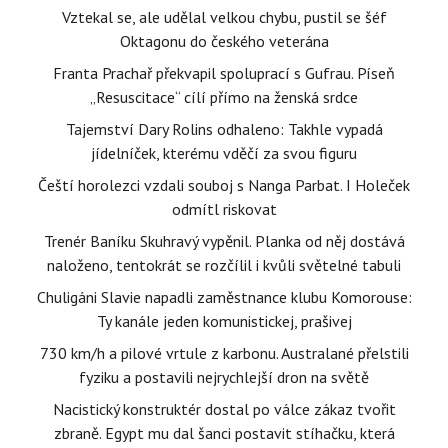
Vztekal se, ale udělal velkou chybu, pustil se šéf
Oktagonu do českého veterána
Franta Prachař překvapil spoluprací s Gufrau. Píseň
„Resuscitace“ cílí přímo na ženská srdce
Tajemství Dary Rolins odhaleno: Takhle vypadá
jídelníček, kterému vděčí za svou figuru
Čeští horolezci vzdali souboj s Nanga Parbat. I Holeček
odmítl riskovat
Trenér Baníku Skuhravý vypěnil. Planka od něj dostává
naloženo, tentokrát se rozčílil i kvůli světelné tabuli
Chuligáni Slavie napadli zaměstnance klubu Komorouse:
Ty kanále jeden komunistickej, prašivej
730 km/h a pilové vrtule z karbonu. Australané přelstili
fyziku a postavili nejrychlejší dron na světě
Nacistický konstruktér dostal po válce zákaz tvořit
zbraně. Egypt mu dal šanci postavit stíhačku, která