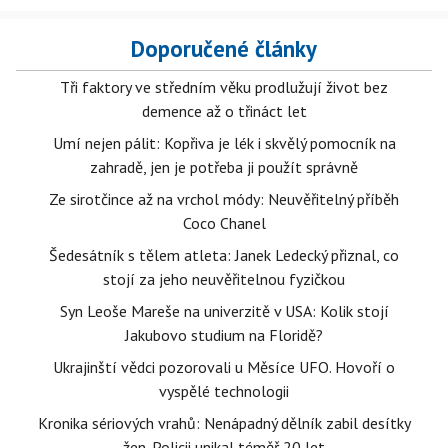
Doporučené články
Tři faktory ve středním věku prodlužují život bez
demence až o třináct let
Umí nejen pálit: Kopřiva je lék i skvělý pomocník na
zahradě, jen je potřeba ji použít správně
Ze sirotčince až na vrchol módy: Neuvěřitelný příběh
Coco Chanel
Šedesátník s tělem atleta: Janek Ledecký přiznal, co
stojí za jeho neuvěřitelnou fyzičkou
Syn Leoše Mareše na univerzitě v USA: Kolik stojí
Jakubovo studium na Floridě?
Ukrajinští vědci pozorovali u Měsíce UFO. Hovoří o
vyspělé technologii
Kronika sériových vrahů: Nenápadný dělník zabil desítky
žen. Policii unikal téměř 20 let