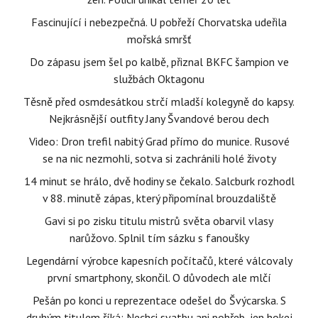
Fascinující i nebezpečná. U pobřeží Chorvatska udeřila
mořská smršť
Do zápasu jsem šel po kalbě, přiznal BKFC šampion ve
službách Oktagonu
Těsně před osmdesátkou strčí mladší kolegyně do kapsy.
Nejkrásnější outfity Jany Švandové berou dech
Video: Dron trefil nabitý Grad přímo do munice. Rusové
se na nic nezmohli, sotva si zachránili holé životy
14 minut se hrálo, dvě hodiny se čekalo. Salcburk rozhodl
v 88. minutě zápas, který připomínal brouzdaliště
Gavi si po zisku titulu mistrů světa obarvil vlasy
narůžovo. Splnil tím sázku s fanoušky
Legendární výrobce kapesních počítačů, které válcovaly
první smartphony, skončil. O důvodech ale mlčí
Pešán po konci u reprezentace odešel do Švýcarska. S
druhým titulem říká: Nechci svatbu ani pohřeb, jen hokej