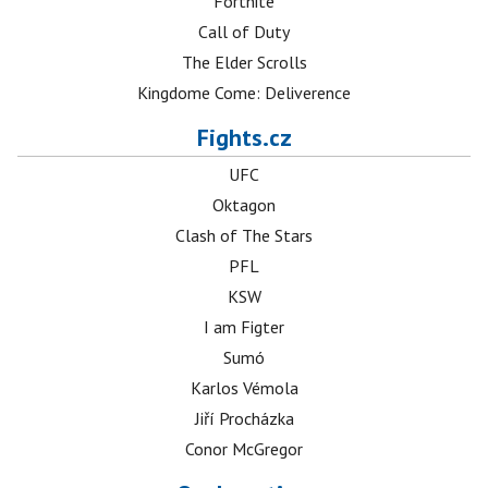
Fortnite
Call of Duty
The Elder Scrolls
Kingdome Come: Deliverence
Fights.cz
UFC
Oktagon
Clash of The Stars
PFL
KSW
I am Figter
Sumó
Karlos Vémola
Jiří Procházka
Conor McGregor