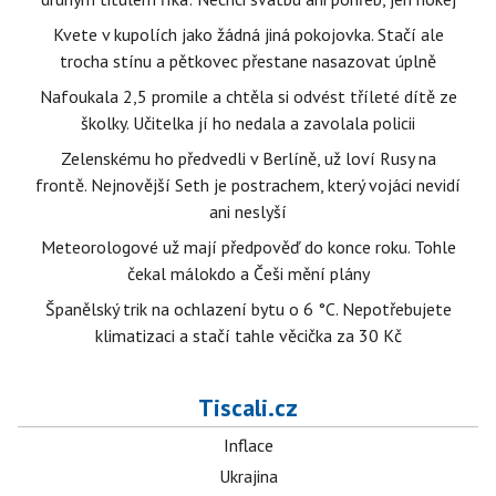
Kvete v kupolích jako žádná jiná pokojovka. Stačí ale
trocha stínu a pětkovec přestane nasazovat úplně
Nafoukala 2,5 promile a chtěla si odvést tříleté dítě ze
školky. Učitelka jí ho nedala a zavolala policii
Zelenskému ho předvedli v Berlíně, už loví Rusy na
frontě. Nejnovější Seth je postrachem, který vojáci nevidí
ani neslyší
Meteorologové už mají předpověď do konce roku. Tohle
čekal málokdo a Češi mění plány
Španělský trik na ochlazení bytu o 6 °C. Nepotřebujete
klimatizaci a stačí tahle věcička za 30 Kč
Tiscali.cz
Inflace
Ukrajina