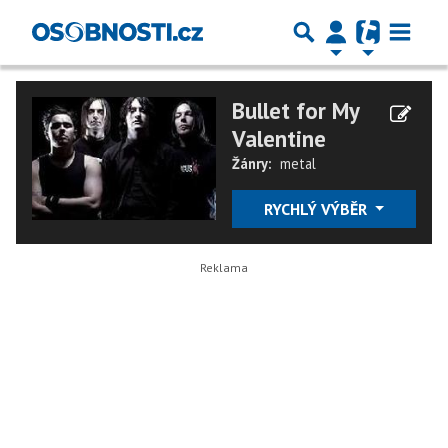
Bullet for My
Valentine
Žánry:
metal
RYCHLÝ VÝBĚR