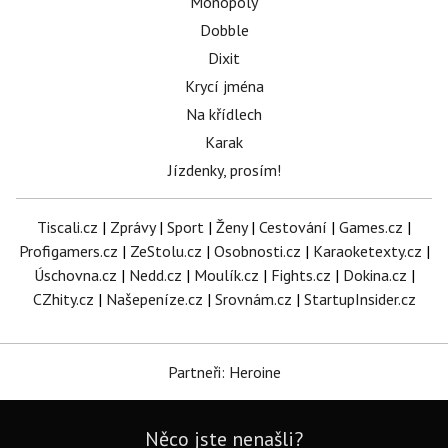
Monopoly
Dobble
Dixit
Krycí jména
Na křídlech
Karak
Jízdenky, prosím!
Tiscali.cz
|
Zprávy
|
Sport
|
Ženy
|
Cestování
|
Games.cz
|
Profigamers.cz
|
ZeStolu.cz
|
Osobnosti.cz
|
Karaoketexty.cz
|
Úschovna.cz
|
Nedd.cz
|
Moulík.cz
|
Fights.cz
|
Dokina.cz
|
CZhity.cz
|
Našepeníze.cz
|
Srovnám.cz
|
StartupInsider.cz
Partneři: Heroine
Něco jste nenašli?