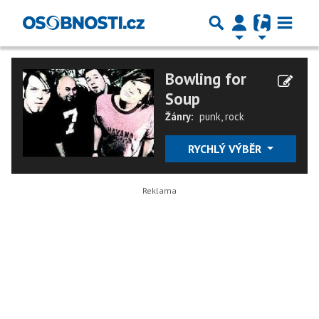
Bowling for
Soup
Žánry:
punk
,
rock
RYCHLÝ VÝBĚR