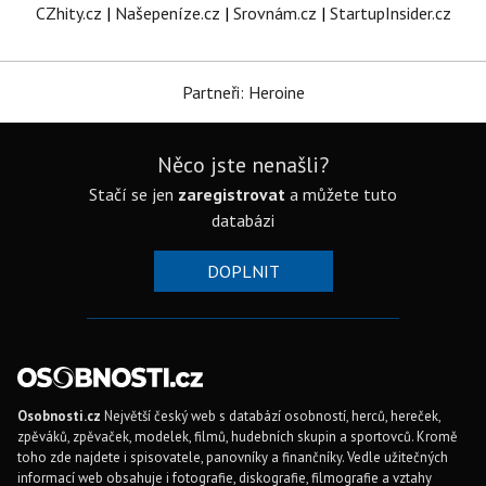
CZhity.cz
|
Našepeníze.cz
|
Srovnám.cz
|
StartupInsider.cz
Partneři: Heroine
Něco jste nenašli?
Stačí se jen
zaregistrovat
a můžete tuto
databázi
DOPLNIT
Osobnosti.cz
Největší český web s databází osobností, herců, hereček,
zpěváků, zpěvaček, modelek, filmů, hudebních skupin a sportovců. Kromě
toho zde najdete i spisovatele, panovníky a finančníky. Vedle užitečných
informací web obsahuje i fotografie, diskografie, filmografie a vztahy