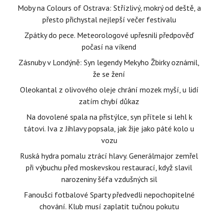
Moby na Colours of Ostrava: Střízlivý, mokrý od deště, a
přesto přichystal nejlepší večer festivalu
Zpátky do pece. Meteorologové upřesnili předpověď
počasí na víkend
Zásnuby v Londýně: Syn legendy Mekyho Žbirky oznámil,
že se žení
Oleokantal z olivového oleje chrání mozek myší, u lidí
zatím chybí důkaz
Na dovolené spala na přistýlce, syn přítele si lehl k
tátovi. Iva z Jihlavy popsala, jak žije jako páté kolo u
vozu
Ruská hydra pomalu ztrácí hlavy. Generálmajor zemřel
při výbuchu před moskevskou restaurací, když slavil
narozeniny šéfa vzdušných sil
Fanoušci fotbalové Sparty předvedli nepochopitelné
chování. Klub musí zaplatit tučnou pokutu