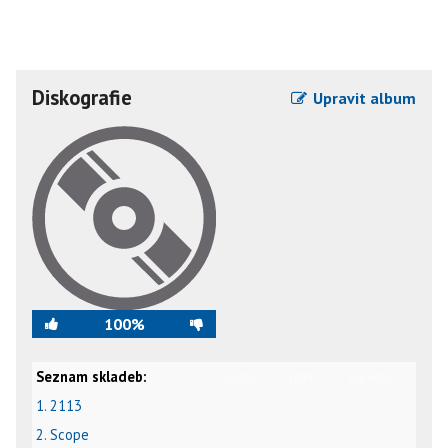
Diskografie
Upravit album
100%
Seznam skladeb:
video
text
karaoke
1. 2113
2. Scope