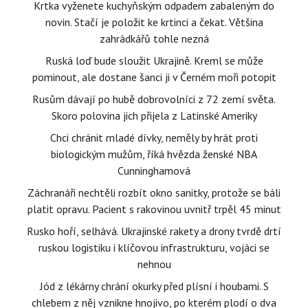
Krtka vyženete kuchyňským odpadem zabaleným do
novin. Stačí je položit ke krtinci a čekat. Většina
zahrádkářů tohle nezná
Ruská loď bude sloužit Ukrajině. Kreml se může
pominout, ale dostane šanci ji v Černém moři potopit
Rusům dávají po hubě dobrovolníci z 72 zemí světa.
Skoro polovina jich přijela z Latinské Ameriky
Chci chránit mladé dívky, neměly by hrát proti
biologickým mužům, říká hvězda ženské NBA
Cunninghamová
Záchranáři nechtěli rozbít okno sanitky, protože se báli
platit opravu. Pacient s rakovinou uvnitř trpěl 45 minut
Rusko hoří, selhává. Ukrajinské rakety a drony tvrdě drtí
ruskou logistiku i klíčovou infrastrukturu, vojáci se
nehnou
Jód z lékárny chrání okurky před plísní i houbami. S
chlebem z něj vznikne hnojivo, po kterém plodí o dva