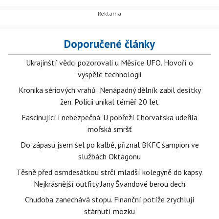
Doporučené články
Ukrajinští vědci pozorovali u Měsíce UFO. Hovoří o
vyspělé technologii
Kronika sériových vrahů: Nenápadný dělník zabil desítky
žen. Policii unikal téměř 20 let
Fascinující i nebezpečná. U pobřeží Chorvatska udeřila
mořská smršť
Do zápasu jsem šel po kalbě, přiznal BKFC šampion ve
službách Oktagonu
Těsně před osmdesátkou strčí mladší kolegyně do kapsy.
Nejkrásnější outfity Jany Švandové berou dech
Chudoba zanechává stopu. Finanční potíže zrychlují
stárnutí mozku