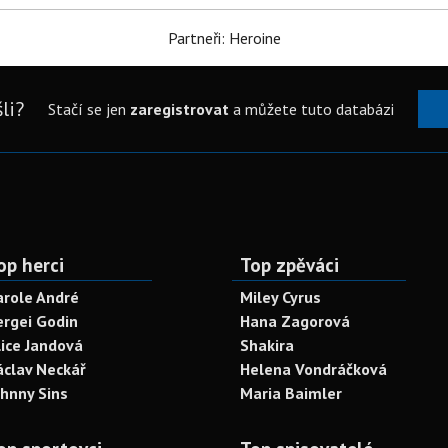
Partneři: Heroine
li?
Stačí se jen
zaregistrovat
a můžete tuto databázi
op herci
Top zpěváci
arole André
Miley Cyrus
ergei Godin
Hana Zagorová
lice Jandová
Shakira
áclav Neckář
Helena Vondráčková
ohnny Sins
Maria Baimler