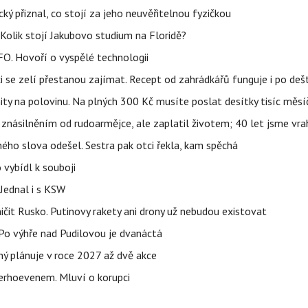
ký přiznal, co stojí za jeho neuvěřitelnou fyzičkou
Kolik stojí Jakubovo studium na Floridě?
FO. Hovoří o vyspělé technologii
ci se zelí přestanou zajímat. Recept od zahrádkářů funguje i po dešt
ity na polovinu. Na plných 300 Kč musíte poslat desítky tisíc měsí
 znásilněním od rudoarmějce, ale zaplatil životem; 40 let jsme vra
iného slova odešel. Sestra pak otci řekla, kam spěchá
 vybídl k souboji
Jednal i s KSW
ničit Rusko. Putinovy rakety ani drony už nebudou existovat
o výhře nad Pudilovou je dvanáctá
ý plánuje v roce 2027 až dvě akce
erhoevenem. Mluví o korupci