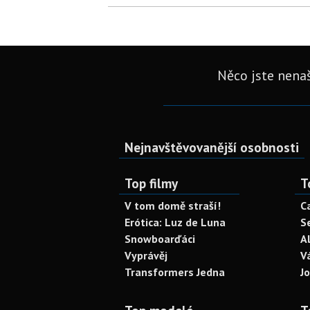
Něco jste nenaš
Nejnavštěvovanější osobnosti
Top filmy
T
V tom domě straší!
C
Erótica: Luz de Luna
S
Snowboarďáci
A
Vyprávěj
V
Transformers Jedna
J