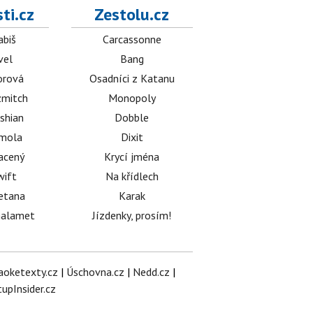
ti.cz
Zestolu.cz
abiš
Carcassonne
vel
Bang
orová
Osadníci z Katanu
mitch
Monopoly
shian
Dobble
émola
Dixit
acený
Krycí jména
wift
Na křídlech
etana
Karak
halamet
Jízdenky, prosím!
aoketexty.cz
|
Úschovna.cz
|
Nedd.cz
|
tupInsider.cz