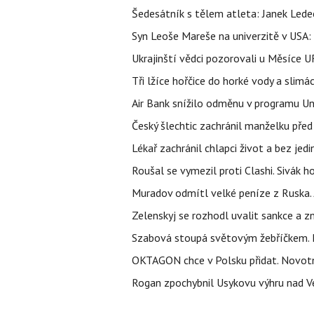
Šedesátník s tělem atleta: Janek Ledec
Syn Leoše Mareše na univerzitě v USA: 
Ukrajinští vědci pozorovali u Měsíce U
Tři lžíce hořčice do horké vody a slimá
Air Bank snížilo odměnu v programu Un
Český šlechtic zachránil manželku před
Lékař zachránil chlapci život a bez jed
Roušal se vymezil proti Clashi. Sivák ho
Muradov odmítl velké peníze z Ruska. 
Zelenskyj se rozhodl uvalit sankce a z
Szabová stoupá světovým žebříčkem. P
OKTAGON chce v Polsku přidat. Novotn
Rogan zpochybnil Usykovu výhru nad V