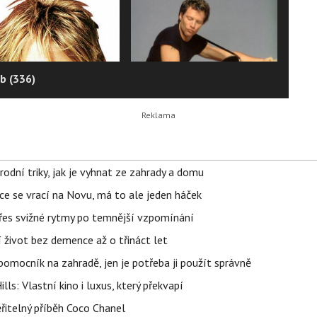
b (336)
rodní triky, jak je vyhnat ze zahrady a domu
ace se vrací na Novu, má to ale jeden háček
 přes svižné rytmy po temnější vzpomínání
í život bez demence až o třináct let
ý pomocník na zahradě, jen je potřeba ji použít správně
s: Vlastní kino i luxus, který překvapí
řitelný příběh Coco Chanel