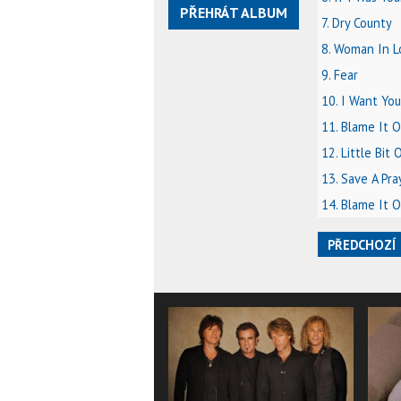
PŘEHRÁT ALBUM
7. Dry County
8. Woman In L
9. Fear
10. I Want You
11. Blame It 
12. Little Bit 
13. Save A Pra
14. Blame It 
PŘEDCHOZÍ