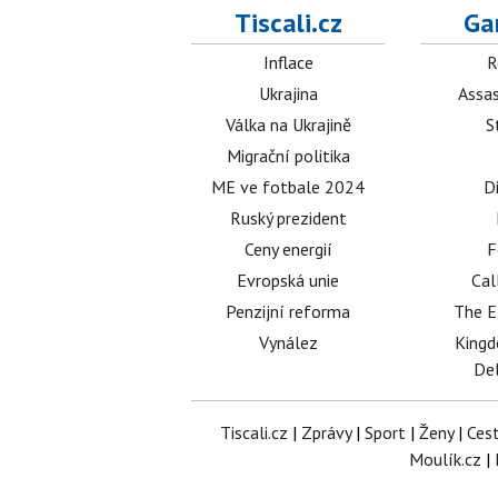
Tiscali.cz
Ga
Inflace
R
Ukrajina
Assas
Válka na Ukrajině
S
Migrační politika
ME ve fotbale 2024
D
Ruský prezident
Ceny energií
F
Evropská unie
Cal
Penzijní reforma
The E
Vynález
King
Del
Tiscali.cz
|
Zprávy
|
Sport
|
Ženy
|
Ces
Moulík.cz
|