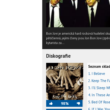
Bon Jovi je americká hard rocková hudební skup
pětičlenná, jejími členy jsou Jon Bon Jovi (zp
kytarista za...
Diskografie
Seznam sklad
1. I Believe
2. Keep The F
3. I'll Sleep 
4. In These A
5. Bed Of Ros
98%
6. If I Was Yo