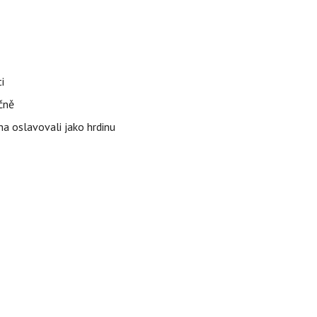
i
čně
ha oslavovali jako hrdinu