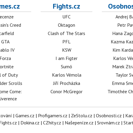
mes.cz
Fights.cz
Osobnos
ecenze
UFC
Andrej B
sin's Creed
Oktagon
Petr Pa
tarfield
Clash of The Stars
Hana Zag
GTA
PFL
Kazma Kaz
iablo IV
KSW
Kim Karda
Forza
I am Figter
Karlos V
ortnite
Sumó
Marek Ztr
l of Duty
Karlos Vémola
Taylor S
lder Scrolls
Jiří Procházka
Emma Sm
dome Come:
Conor McGregor
Timothée C
iverence
tování
|
Games.cz
|
Profigamers.cz
|
ZeStolu.cz
|
Osobnosti.cz
|
Kar
Fights.cz
|
Dokina.cz
|
CZhity.cz
|
Našepeníze.cz
|
Srovnám.cz
|
Star