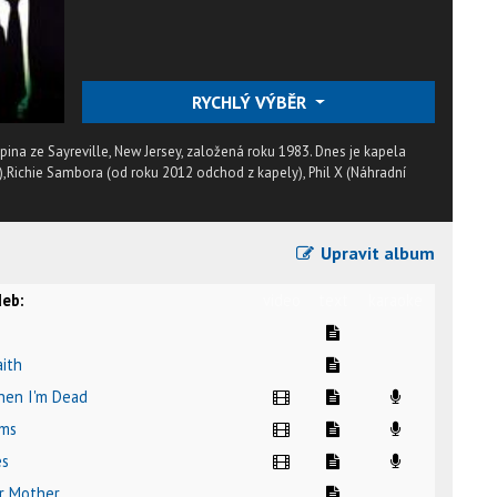
RYCHLÝ VÝBĚR
ina ze Sayreville, New Jersey, založená roku 1983. Dnes je kapela
ěv),Richie Sambora (od roku 2012 odchod z kapely), Phil X (Náhradní
Upravit album
eb:
video
text
karaoke
aith
When I'm Dead
rms
es
ur Mother