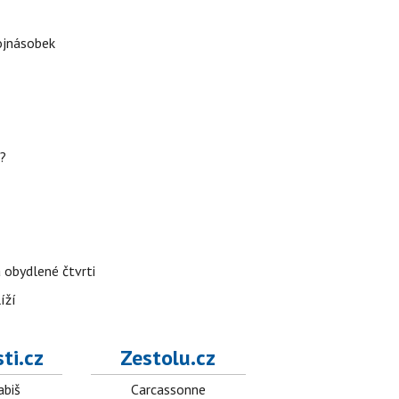
rojnásobek
h?
 obydlené čtvrti
íží
ti.cz
Zestolu.cz
abiš
Carcassonne