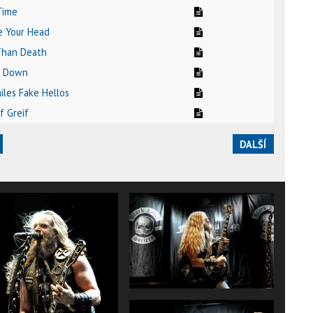
 Time
de Your Head
Than Death
n Down
iles Fake Hellos
f Greif
DALŠÍ