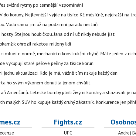
 přes svižné rytmy po temnější vzpomínání
do koruny. Nejlevnější vyjde na tisíce Kč měsíčně, nejdražší na t
tou. Voda sama jim už na podzimní parádu nestačí
hosty. Stejnou houbičkou. Jana od ní už nikdy nebude jíst
okamžik ohrozil raketou miliony lidí
ci mluví o normě, mechanici o konstrukční chybě. Máte jeden z nic
idé vykupují staré péřové peřiny za tisíce korun
jednu aktualizaci. Kdo je má, vážně tím riskuje každý den
parta ho svým výkonem donutila jenom chválit
aň Američanů. Letecké bomby plnili živými komáry a shazovali je na
ých malých SUV ho kupuje každý druhý zákazník. Konkurence jen přihl
mes.cz
Fights.cz
Osobnos
ecenze
UFC
Andrej B