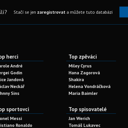
li?
Stačí se jen
zaregistrovat
a můžete tuto databázi
op herci
Top zpěváci
arole André
Miley Cyrus
ergei Godin
Hana Zagorová
lice Jandová
Shakira
áclav Neckář
Helena Vondráčková
ohnny Sins
Maria Baimler
op sportovci
Top spisovatelé
ionel Messi
Jan Werich
ristiano Ronaldo
Tomáš Lukavec