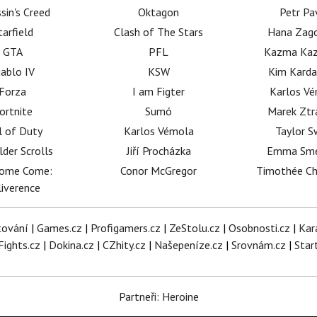
sin's Creed
Oktagon
Petr Pa
tarfield
Clash of The Stars
Hana Zag
GTA
PFL
Kazma Kaz
iablo IV
KSW
Kim Karda
Forza
I am Figter
Karlos V
ortnite
Sumó
Marek Ztr
l of Duty
Karlos Vémola
Taylor S
lder Scrolls
Jiří Procházka
Emma Sm
dome Come:
Conor McGregor
Timothée C
iverence
tování
|
Games.cz
|
Profigamers.cz
|
ZeStolu.cz
|
Osobnosti.cz
|
Kar
Fights.cz
|
Dokina.cz
|
CZhity.cz
|
Našepeníze.cz
|
Srovnám.cz
|
Star
Partneři: Heroine