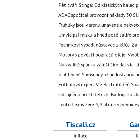
Pět tváří Stinga: Od klasických balad
ADAC spočítal provozní náklady 30 SUV 
Truhlíky jsou v srpnu unavené a nekve
Umyla psí misku a hned poté talíře pro 
Technikovi vypadl nástavec z klíče. Za 
Motory s pověstí požíračů oleje: Výrob
Na kvalitě spánku záleží čím dál víc. L
3 oblíbené Samsungy už nedostanou ani 
Fotbalový expert Vízek ztratil řeč. S
Odtajněno po 50 letech: Biologická zbr
Tento Lexus žere 4,4 litru a v prémiov
Tiscali.cz
Ga
Inflace
R