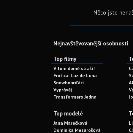
Něco jste nenaš
Nejnavštěvovanější osobnosti
Top filmy
T
V tom domě straší!
C
Erótica: Luz de Luna
S
Snowboarďáci
A
Vyprávěj
V
Transformers Jedna
J
Top modelé
T
Jana Marečková
L
Dominika Mesarošová
C