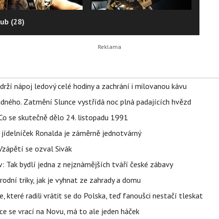
ub (28)
udrží nápoj ledový celé hodiny a zachrání i milovanou kávu
ného. Zatmění Slunce vystřídá noc plná padajících hvězd
Co se skutečně dělo 24. listopadu 1991
 jídelníček Ronalda je záměrně jednotvárný
Vzápětí se ozval Sivák
 Tak bydlí jedna z nejznámějších tváří české zábavy
rodní triky, jak je vyhnat ze zahrady a domu
 které radili vrátit se do Polska, teď fanoušci nestačí tleskat
ace se vrací na Novu, má to ale jeden háček