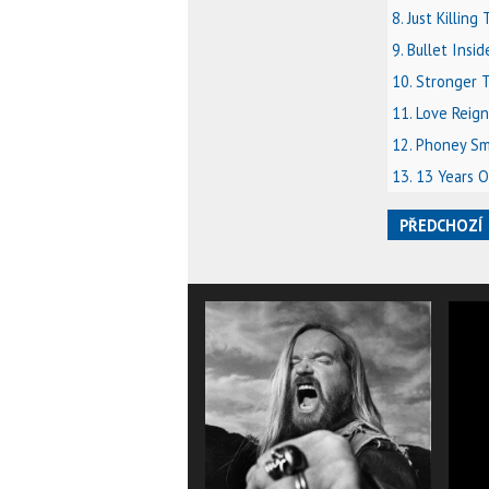
8. Just Killing
9. Bullet Insi
10. Stronger 
11. Love Reig
12. Phoney Sm
13. 13 Years O
PŘEDCHOZÍ