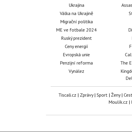
Ukrajina
Assas
Válka na Ukrajině
S
Migrační politika
ME ve fotbale 2024
D
Ruský prezident
Ceny energií
F
Evropská unie
Cal
Penzijní reforma
The E
Vynález
King
Del
Tiscali.cz
|
Zprávy
|
Sport
|
Ženy
|
Ces
Moulík.cz
|