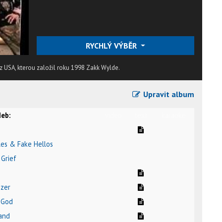
RYCHLÝ VÝBĚR
z USA, kterou založil roku 1998 Zakk Wylde.
Upravit album
eb:
video
text
karaoke
les & Fake Hellos
 Grief
izer
t God
rand