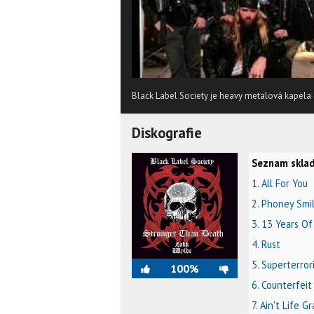
Black Label Society je heavy metalová kapela 
Diskografie
Seznam sklad
1. All For You
2. Phoney Smi
3. 13 Years Of
4. Rust
5. Superterror
100%
6. Counterfei
7. Ain't Life G