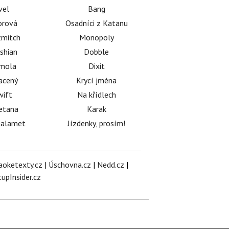
vel
Bang
orová
Osadníci z Katanu
mitch
Monopoly
shian
Dobble
émola
Dixit
acený
Krycí jména
wift
Na křídlech
etana
Karak
halamet
Jízdenky, prosím!
aoketexty.cz
|
Úschovna.cz
|
Nedd.cz
|
tupInsider.cz