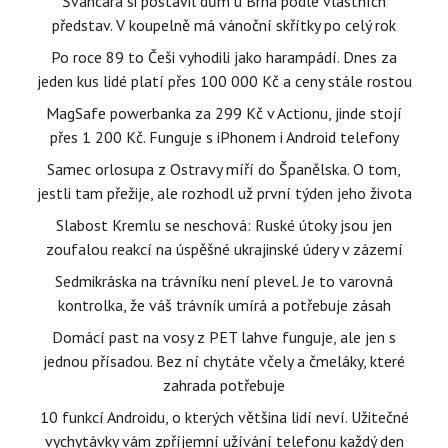
Švancara si postavil dům u Brna podle vlastních
představ. V koupelně má vánoční skřítky po celý rok
Po roce 89 to Češi vyhodili jako harampádí. Dnes za
jeden kus lidé platí přes 100 000 Kč a ceny stále rostou
MagSafe powerbanka za 299 Kč v Actionu, jinde stojí
přes 1 200 Kč. Funguje s iPhonem i Android telefony
Samec orlosupa z Ostravy míří do Španělska. O tom,
jestli tam přežije, ale rozhodl už první týden jeho života
Slabost Kremlu se neschová: Ruské útoky jsou jen
zoufalou reakcí na úspěšné ukrajinské údery v zázemí
Sedmikráska na trávníku není plevel. Je to varovná
kontrolka, že váš trávník umírá a potřebuje zásah
Domácí past na vosy z PET lahve funguje, ale jen s
jednou přísadou. Bez ní chytáte včely a čmeláky, které
zahrada potřebuje
10 funkcí Androidu, o kterých většina lidí neví. Užitečné
vychytávky vám zpříjemní užívání telefonu každý den