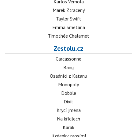
Karlos Vémola
Marek Ztracený
Taylor Swift
Emma Smetana
Timothée Chalamet
Zestolu.cz
Carcassonne
Bang
Osadníci z Katanu
Monopoly
Dobble
Dixit
Krycí jména
Na křídlech
Karak
Jízdenky, prosím!