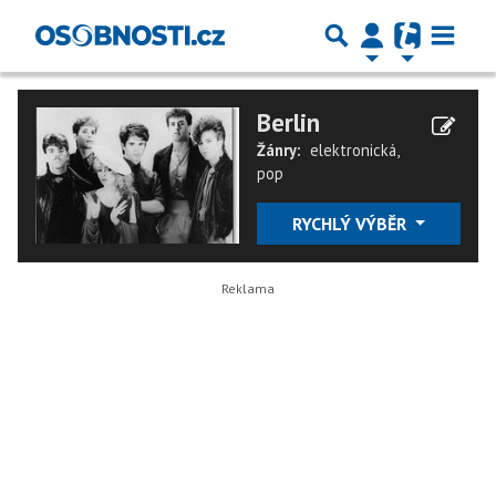
Berlin
Žánry:
elektronická
,
pop
RYCHLÝ VÝBĚR