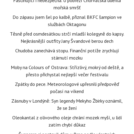
Fascinující i nebezpečná. U pobřeží Chorvatska udeřila
mořská smršť
Do zápasu jsem šel po kalbě, přiznal BKFC šampion ve
službách Oktagonu
Těsně před osmdesátkou strčí mladší kolegyně do kapsy.
Nejkrásnější outfity Jany Švandové berou dech
Chudoba zanechává stopu. Finanční potíže zrychlují
stárnutí mozku
Moby na Colours of Ostrava: Střízlivý, mokrý od deště, a
přesto přichystal nejlepší večer festivalu
Zpátky do pece. Meteorologové upřesnili předpověď
počasí na víkend
Zásnuby v Londýně: Syn legendy Mekyho Žbirky oznámil,
že se žení
Oleokantal z olivového oleje chrání mozek myší, u lidí
zatím chybí důkaz