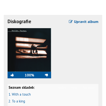
Diskografie
Upravit album
100%
Seznam skladeb:
video
text
karaoke
1. With a touch
2. To a king