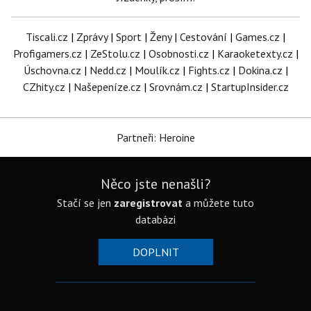
Tiscali.cz
|
Zprávy
|
Sport
|
Ženy
|
Cestování
|
Games.cz
|
Profigamers.cz
|
ZeStolu.cz
|
Osobnosti.cz
|
Karaoketexty.cz
|
Úschovna.cz
|
Nedd.cz
|
Moulík.cz
|
Fights.cz
|
Dokina.cz
|
CZhity.cz
|
Našepeníze.cz
|
Srovnám.cz
|
StartupInsider.cz
Partneři: Heroine
Něco jste nenašli?
Stačí se jen
zaregistrovat
a můžete tuto
databázi
DOPLNIT