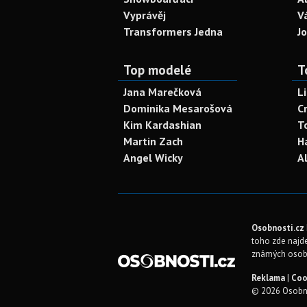
Vyprávěj
V
Transformers Jedna
J
Top modelé
T
Jana Marečková
L
Dominika Mesarošová
C
Kim Kardashian
T
Martin Zach
H
Angel Wicky
A
Osobnosti.cz
toho zde najde
známých osob
Reklama
|
Coo
© 2026 Osobno