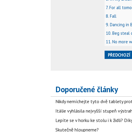
7. For all tomo
8. Fall
9. Dancing in 
10. Beg steal
11. No more 
PŘEDCHOZÍ
Doporučené články
Nikdy nemíchejte tyto dvě tablety pro
Itálie vyhlásila nejvyšší stupeň výstr
Lepíte se v horku ke stolu i k židli? D
Skutečně hloupneme?