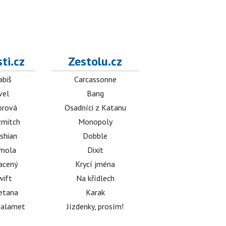
ti.cz
Zestolu.cz
abiš
Carcassonne
vel
Bang
orová
Osadníci z Katanu
mitch
Monopoly
shian
Dobble
émola
Dixit
acený
Krycí jména
wift
Na křídlech
etana
Karak
halamet
Jízdenky, prosím!