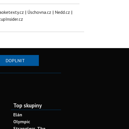
aoketexty.cz
|
Úschovna.cz
|
Nedd.cz
|
tupInsider.cz
DOPLNIT
Top skupiny
Elán
Olympic
Stranglers, The