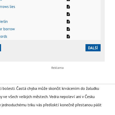
rrows lies
Berlin
 or borrow
words
DALŠÍ
ti bolesti. Častá chyba může skončit krvácením do žaludku
ahy ve všech velkých městech. Vedra nepoleví ani v Česku
íky jednoduchému triku vás předloktí konečně přestanou pálit