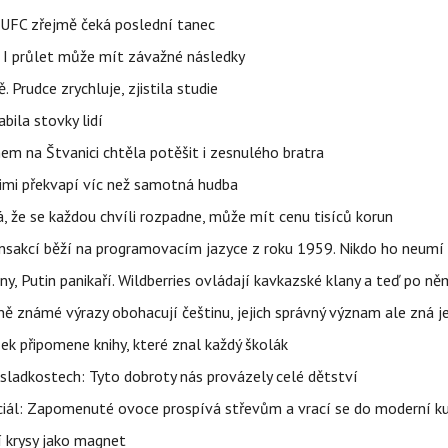
v UFC zřejmě čeká poslední tanec
 I průlet může mít závažné následky
 Prudce zrychluje, zjistila studie
bila stovky lidí
nem na Štvanici chtěla potěšit i zesnulého bratra
nimi překvapí víc než samotná hudba
á, že se každou chvíli rozpadne, může mít cenu tisíců korun
nsakcí běží na programovacím jazyce z roku 1959. Nikdo ho neumí 
ny, Putin panikaří. Wildberries ovládají kavkazské klany a teď po něm
ě známé výrazy obohacují češtinu, jejich správný význam ale zná je
zek připomene knihy, které znal každý školák
sladkostech: Tyto dobroty nás provázely celé dětství
ciál: Zapomenuté ovoce prospívá střevům a vrací se do moderní k
í krysy jako magnet