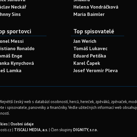
áclav Neckář
Helena Vondráčková
ohnny Sins
Maria Baimler
op sportovci
Top spisovatelé
ionel Messi
Jan Werich
ristiano Ronaldo
Tomáš Lukavec
omáš Enge
Eduard Petiška
anka Kynychová
Karel Čapek
leš Lamka
Josef Veromír Pleva
Největší český web s databází osobností, herců, hereček, zpěváků, zpěvaček, mod
te i spisovatele, panovníky a finančníky. Vedle užitečných informací web obsahuje 
ností.
kies
|
Osobní údaje
sti.cz |
TISCALI MEDIA, a.s.
| Člen skupiny
DIGNITY, s.r.o.