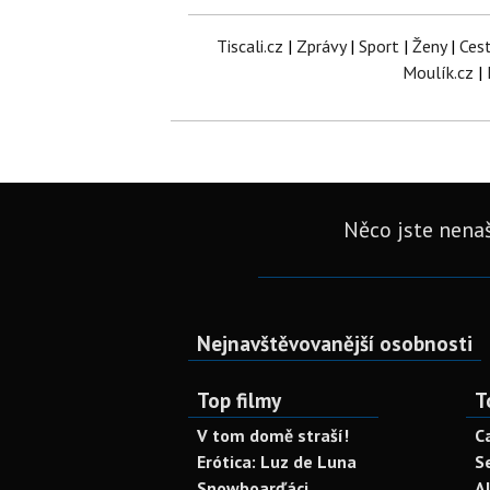
Tiscali.cz
|
Zprávy
|
Sport
|
Ženy
|
Ces
Moulík.cz
|
Něco jste nenaš
Nejnavštěvovanější osobnosti
Top filmy
T
V tom domě straší!
C
Erótica: Luz de Luna
S
Snowboarďáci
A