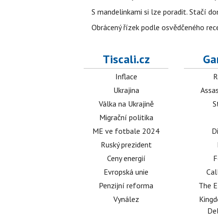
S mandelinkami si lze poradit. Stačí do
Obrácený řízek podle osvědčeného rece
Tiscali.cz
Ga
Inflace
R
Ukrajina
Assas
Válka na Ukrajině
S
Migrační politika
ME ve fotbale 2024
D
Ruský prezident
Ceny energií
F
Evropská unie
Cal
Penzijní reforma
The E
Vynález
King
Del