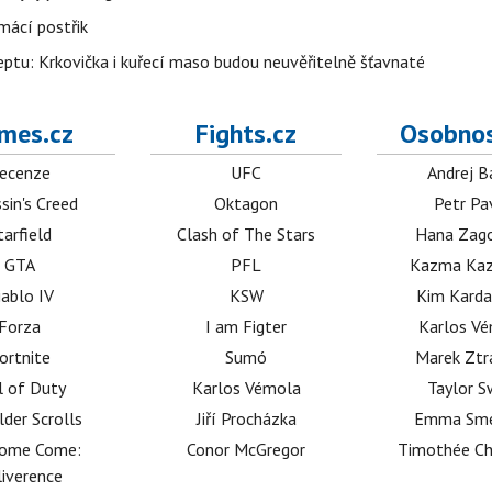
mácí postřik
ptu: Krkovička i kuřecí maso budou neuvěřitelně šťavnaté
mes.cz
Fights.cz
Osobnos
ecenze
UFC
Andrej B
sin's Creed
Oktagon
Petr Pa
tarfield
Clash of The Stars
Hana Zag
GTA
PFL
Kazma Kaz
iablo IV
KSW
Kim Karda
Forza
I am Figter
Karlos V
ortnite
Sumó
Marek Ztr
l of Duty
Karlos Vémola
Taylor S
lder Scrolls
Jiří Procházka
Emma Sm
dome Come:
Conor McGregor
Timothée C
iverence