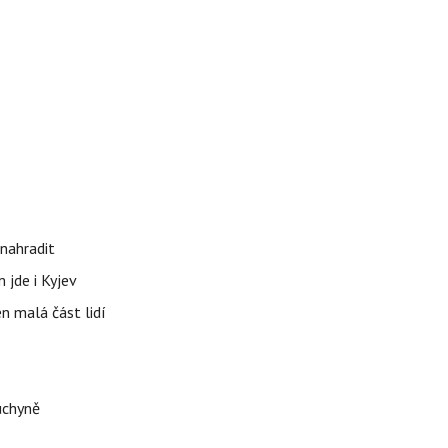
nahradit
 jde i Kyjev
n malá část lidí
uchyně