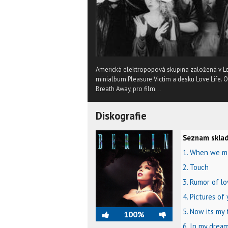
Americká elektropopová skupina založená v Los
minialbum Pleasure Victim a desku Love Life. 
Breath Away, pro film...
Diskografie
Seznam sklad
1. When we m
2. Touch
3. Rumor of l
4. Pictures of
5. Now its my 
100%
6. In my drea