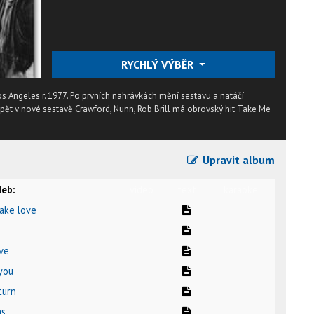
RYCHLÝ VÝBĚR
 Angeles r. 1977. Po prvních nahrávkách mění sestavu a natáčí
Opět v nové sestavě Crawford, Nunn, Rob Brill má obrovský hit Take Me
Upravit album
eb:
video
text
karaoke
ake love
ove
 you
turn
ms