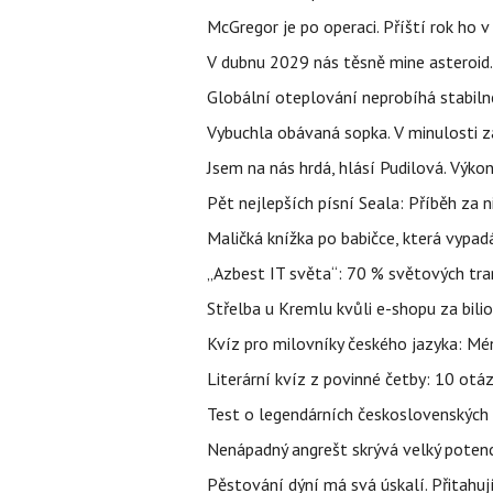
McGregor je po operaci. Příští rok ho 
V dubnu 2029 nás těsně mine asteroid.
Globální oteplování neprobíhá stabilně.
Vybuchla obávaná sopka. V minulosti za
Jsem na nás hrdá, hlásí Pudilová. Výko
Pět nejlepších písní Seala: Příběh za 
Maličká knížka po babičce, která vypad
„Azbest IT světa“: 70 % světových tra
Střelba u Kremlu kvůli e-shopu za bilio
Kvíz pro milovníky českého jazyka: Mén
Literární kvíz z povinné četby: 10 otá
Test o legendárních československých 
Nenápadný angrešt skrývá velký poten
Pěstování dýní má svá úskalí. Přitahuj