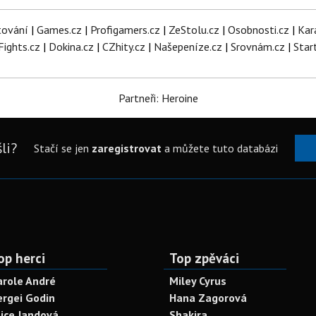
tování
|
Games.cz
|
Profigamers.cz
|
ZeStolu.cz
|
Osobnosti.cz
|
Kar
Fights.cz
|
Dokina.cz
|
CZhity.cz
|
Našepeníze.cz
|
Srovnám.cz
|
Star
Partneři: Heroine
li?
Stačí se jen
zaregistrovat
a můžete tuto databázi
op herci
Top zpěváci
arole André
Miley Cyrus
ergei Godin
Hana Zagorová
lice Jandová
Shakira