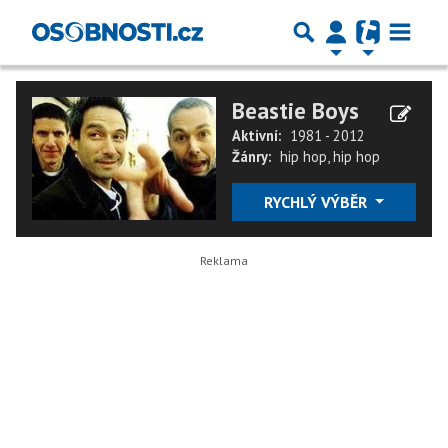
Beastie Boys
Aktivní:
1981 - 2012
Žánry:
hip hop
,
hip hop
RYCHLÝ VÝBĚR