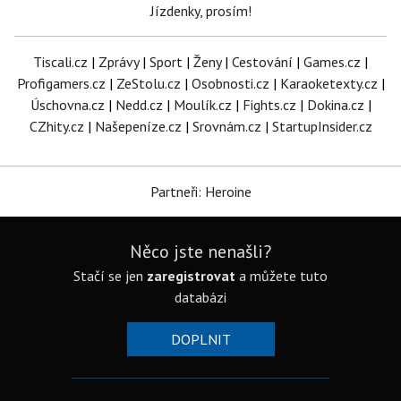
Jízdenky, prosím!
Tiscali.cz
|
Zprávy
|
Sport
|
Ženy
|
Cestování
|
Games.cz
|
Profigamers.cz
|
ZeStolu.cz
|
Osobnosti.cz
|
Karaoketexty.cz
|
Úschovna.cz
|
Nedd.cz
|
Moulík.cz
|
Fights.cz
|
Dokina.cz
|
CZhity.cz
|
Našepeníze.cz
|
Srovnám.cz
|
StartupInsider.cz
Partneři: Heroine
Něco jste nenašli?
Stačí se jen
zaregistrovat
a můžete tuto
databázi
DOPLNIT