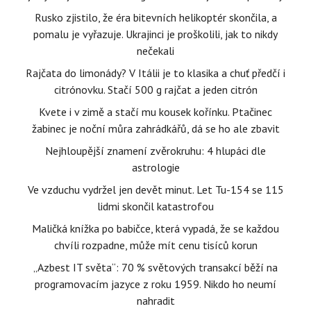
Rusko zjistilo, že éra bitevních helikoptér skončila, a
pomalu je vyřazuje. Ukrajinci je proškolili, jak to nikdy
nečekali
Rajčata do limonády? V Itálii je to klasika a chuť předčí i
citrónovku. Stačí 500 g rajčat a jeden citrón
Kvete i v zimě a stačí mu kousek kořínku. Ptačinec
žabinec je noční můra zahrádkářů, dá se ho ale zbavit
Nejhloupější znamení zvěrokruhu: 4 hlupáci dle
astrologie
Ve vzduchu vydržel jen devět minut. Let Tu-154 se 115
lidmi skončil katastrofou
Maličká knížka po babičce, která vypadá, že se každou
chvíli rozpadne, může mít cenu tisíců korun
„Azbest IT světa“: 70 % světových transakcí běží na
programovacím jazyce z roku 1959. Nikdo ho neumí
nahradit