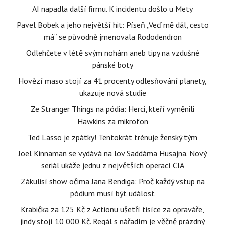
AI napadla další firmu. K incidentu došlo u Mety
Pavel Bobek a jeho největší hit: Píseň „Veď mě dál, cesto
má“ se původně jmenovala Rododendron
Odlehčete v létě svým nohám aneb tipy na vzdušné
pánské boty
Hovězí maso stojí za 41 procenty odlesňování planety,
ukazuje nová studie
Ze Stranger Things na pódia: Herci, kteří vyměnili
Hawkins za mikrofon
Ted Lasso je zpátky! Tentokrát trénuje ženský tým
Joel Kinnaman se vydává na lov Saddáma Husajna. Nový
seriál ukáže jednu z největších operací CIA
Zákulisí show očima Jana Bendiga: Proč každý vstup na
pódium musí být událost
Krabička za 125 Kč z Actionu ušetří tisíce za opraváře,
jindy stojí 10 000 Kč. Regál s nářadím je věčně prázdný