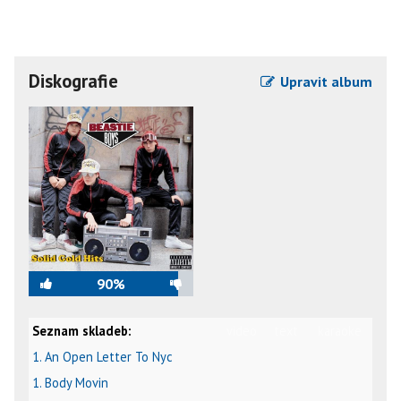
Diskografie
Upravit album
90%
Seznam skladeb:
video
text
karaoke
1. An Open Letter To Nyc
1. Body Movin