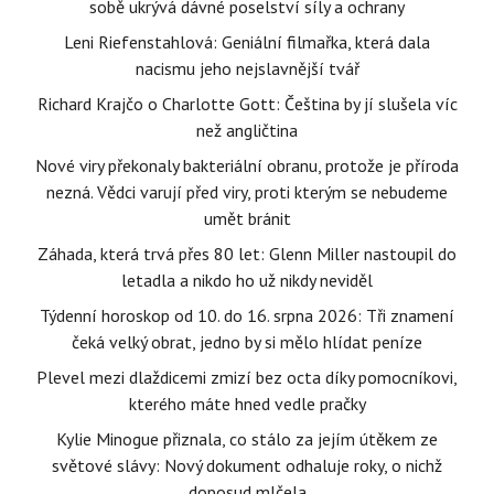
sobě ukrývá dávné poselství síly a ochrany
Leni Riefenstahlová: Geniální filmařka, která dala
nacismu jeho nejslavnější tvář
Richard Krajčo o Charlotte Gott: Čeština by jí slušela víc
než angličtina
Nové viry překonaly bakteriální obranu, protože je příroda
nezná. Vědci varují před viry, proti kterým se nebudeme
umět bránit
Záhada, která trvá přes 80 let: Glenn Miller nastoupil do
letadla a nikdo ho už nikdy neviděl
Týdenní horoskop od 10. do 16. srpna 2026: Tři znamení
čeká velký obrat, jedno by si mělo hlídat peníze
Plevel mezi dlaždicemi zmizí bez octa díky pomocníkovi,
kterého máte hned vedle pračky
Kylie Minogue přiznala, co stálo za jejím útěkem ze
světové slávy: Nový dokument odhaluje roky, o nichž
doposud mlčela