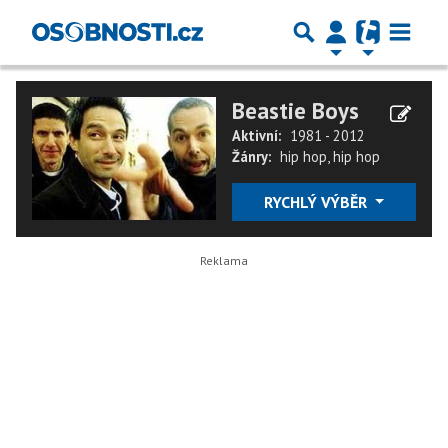
Beastie Boys
Aktivní:
1981 - 2012
Žánry:
hip hop
,
hip hop
RYCHLÝ VÝBĚR