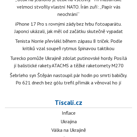
velmoci stvořily vlastní NATO. Írán zuří: „Papír vás
neochrání“
iPhone 17 Pro s rovnými zády bez hrbu fotoaparátu.
Japonci ukázali, jak měl od začátku skutečně vypadat
Tenista Norrie převlékl během zápasu 8 triček. Podle
kritiků vzal soupeři rytmus špinavou taktikou
Turecko pomůže Ukrajině zdolat putinovské hordy. Posílá
jí balistické rakety ATACMS a těžké raketomety M270
Šebrleho syn Štěpán nastoupil pár hodin po smrti babičky.
Po 621 dnech bez gólu trefil přímák a věnoval ho jí
Tiscali.cz
Inflace
Ukrajina
Válka na Ukrajině