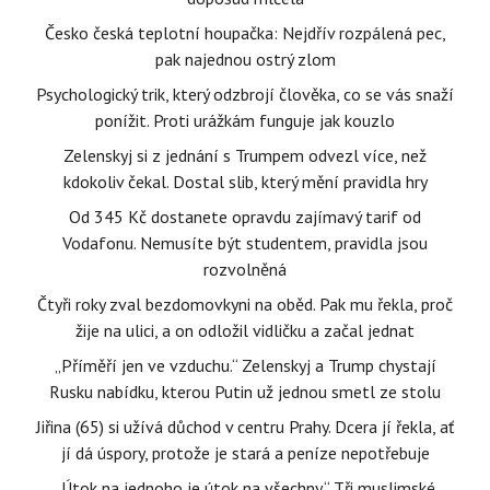
Česko česká teplotní houpačka: Nejdřív rozpálená pec,
pak najednou ostrý zlom
Psychologický trik, který odzbrojí člověka, co se vás snaží
ponížit. Proti urážkám funguje jak kouzlo
Zelenskyj si z jednání s Trumpem odvezl více, než
kdokoliv čekal. Dostal slib, který mění pravidla hry
Od 345 Kč dostanete opravdu zajímavý tarif od
Vodafonu. Nemusíte být studentem, pravidla jsou
rozvolněná
Čtyři roky zval bezdomovkyni na oběd. Pak mu řekla, proč
žije na ulici, a on odložil vidličku a začal jednat
„Příměří jen ve vzduchu.“ Zelenskyj a Trump chystají
Rusku nabídku, kterou Putin už jednou smetl ze stolu
Jiřina (65) si užívá důchod v centru Prahy. Dcera jí řekla, ať
jí dá úspory, protože je stará a peníze nepotřebuje
„Útok na jednoho je útok na všechny.“ Tři muslimské