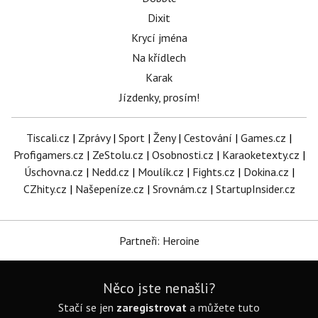
Dixit
Krycí jména
Na křídlech
Karak
Jízdenky, prosím!
Tiscali.cz
|
Zprávy
|
Sport
|
Ženy
|
Cestování
|
Games.cz
|
Profigamers.cz
|
ZeStolu.cz
|
Osobnosti.cz
|
Karaoketexty.cz
|
Úschovna.cz
|
Nedd.cz
|
Moulík.cz
|
Fights.cz
|
Dokina.cz
|
CZhity.cz
|
Našepeníze.cz
|
Srovnám.cz
|
StartupInsider.cz
Partneři: Heroine
Něco jste nenašli?
Stačí se jen
zaregistrovat
a můžete tuto