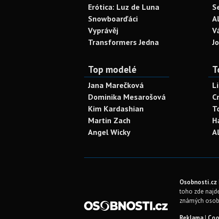
Erótica: Luz de Luna
S
Snowboarďáci
A
Vyprávěj
V
Transformers Jedna
J
Top modelé
T
Jana Marečková
L
Dominika Mesarošová
C
Kim Kardashian
T
Martin Zach
H
Angel Wicky
A
Osobnosti.cz
toho zde najde
známých osob
Reklama
|
Coo