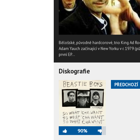
Bělošské, původně hardcorové, trio King Ad Rock
Adam Yauch začínající v New Yorku v r. 1979 (
první EP...
Diskografie
PŘEDCHOZÍ
90%