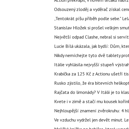
Action překvapil, v novém letáku nabízí
Odsouzený zloděj a vyděrač získal cenu
„Tentokrát píšu příběh podle sebe." Le
Stanislav Hložek si prošel velkým smut
Největší odpad Clashe, nebral si serví
Lucie Bílá ukázala, jak bydlí: Dům, kter
Nikdy nemíchejte tyto dvě tablety pro
Itálie vyhlásila nejvyšší stupeň výstr
Krabička za 125 Kč z Actionu ušetří tis
Rusko zjistilo, že éra bitevních helikopt
Rajčata do limonády? V Itálii je to klas
Kvete i v zimě a stačí mu kousek kořín
Nejhloupější znamení zvěrokruhu: 4 hl
Ve vzduchu vydržel jen devět minut. L