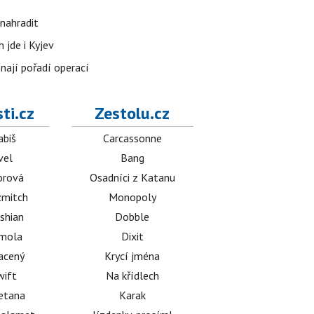
nahradit
 jde i Kyjev
znají pořadí operací
ti.cz
Zestolu.cz
abiš
Carcassonne
vel
Bang
orová
Osadníci z Katanu
mitch
Monopoly
shian
Dobble
émola
Dixit
acený
Krycí jména
wift
Na křídlech
etana
Karak