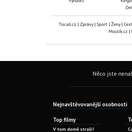
Vynález
King
Del
Tiscali.cz
|
Zprávy
|
Sport
|
Ženy
|
Ces
Moulík.cz
|
Něco jste nenaš
Nejnavštěvovanější osobnosti
Top filmy
T
V tom domě straší!
C