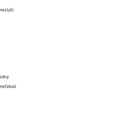
neslyší
ázdný
 nečekali