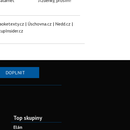
halamet
Jízdenky, prosím!
aoketexty.cz
|
Úschovna.cz
|
Nedd.cz
|
tupInsider.cz
DOPLNIT
Top skupiny
Elán