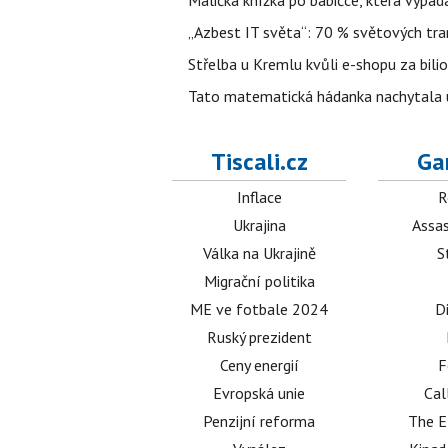
Maličká knížka po babičce, která vypad
„Azbest IT světa“: 70 % světových tra
Střelba u Kremlu kvůli e-shopu za bilio
Tato matematická hádanka nachytala už t
Tiscali.cz
Ga
Inflace
R
Ukrajina
Assas
Válka na Ukrajině
S
Migrační politika
ME ve fotbale 2024
D
Ruský prezident
Ceny energií
F
Evropská unie
Cal
Penzijní reforma
The E