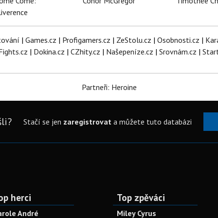
dome Come:
Conor McGregor
Timothée C
iverence
tování
|
Games.cz
|
Profigamers.cz
|
ZeStolu.cz
|
Osobnosti.cz
|
Kar
Fights.cz
|
Dokina.cz
|
CZhity.cz
|
Našepeníze.cz
|
Srovnám.cz
|
Star
Partneři: Heroine
li?
Stačí se jen
zaregistrovat
a můžete tuto databázi
op herci
Top zpěváci
arole André
Miley Cyrus