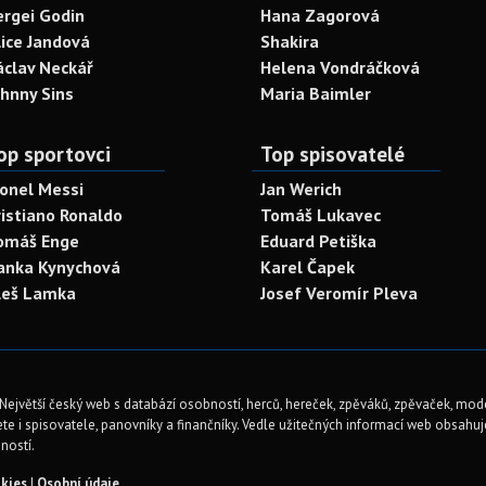
ergei Godin
Hana Zagorová
lice Jandová
Shakira
áclav Neckář
Helena Vondráčková
ohnny Sins
Maria Baimler
op sportovci
Top spisovatelé
ionel Messi
Jan Werich
ristiano Ronaldo
Tomáš Lukavec
omáš Enge
Eduard Petiška
anka Kynychová
Karel Čapek
leš Lamka
Josef Veromír Pleva
Největší český web s databází osobností, herců, hereček, zpěváků, zpěvaček, mod
te i spisovatele, panovníky a finančníky. Vedle užitečných informací web obsahuje 
ností.
kies
|
Osobní údaje