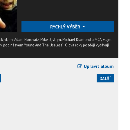
RYCHLÝ VÝBĚR
, vl. jm. Adam Horowitz, Mike D, vl. jm. Michael Diamond a MCA, vl. jm.
pův. pod názvem Young And The Useless). O dva roky později vydávají
Upravit album
DALŠÍ