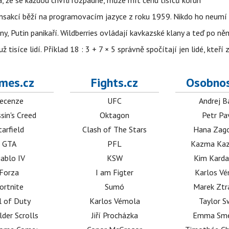
á, že se každou chvíli rozpadne, může mít cenu tisíců korun
nsakcí běží na programovacím jazyce z roku 1959. Nikdo ho neumí 
ny, Putin panikaří. Wildberries ovládají kavkazské klany a teď po něm
isíce lidí. Příklad 18 : 3 + 7 × 5 správně spočítají jen lidé, kteří 
mes.cz
Fights.cz
Osobnos
ecenze
UFC
Andrej B
sin's Creed
Oktagon
Petr Pa
tarfield
Clash of The Stars
Hana Zag
GTA
PFL
Kazma Kaz
iablo IV
KSW
Kim Karda
Forza
I am Figter
Karlos V
ortnite
Sumó
Marek Ztr
l of Duty
Karlos Vémola
Taylor S
lder Scrolls
Jiří Procházka
Emma Sm