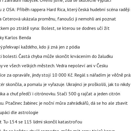
 i zahradní nábytek. Ověřili jsme, zda se skutečně vyplatí
 z OSA: Příběh rappera Hard Rica, který česká hudební scéna raději 
la Ceterová ukázala proměnu, fanoušci ji nemohli ani poznat
kem po ztrátě syna: Bolest, se kterou se dodnes učí žít
tky Karlos Benda
ý překvapí každého, kdo ji zná jen z pódia
ti bolesti. Častá chyba může skončit krvácením do žaludku
ahy ve všech velkých městech. Vedra nepoleví ani v Česku
íce za opraváře, jindy stojí 10 000 Kč. Regál s nářadím je věčně pr
ér skončila, a pomalu je vyřazuje. Ukrajinci je proškolili, jak to nikdy
ika a chuť předčí i citrónovku. Stačí 500 g rajčat a jeden citrón
ku. Ptačinec žabinec je noční můra zahrádkářů, dá se ho ale zbavit
upáci dle astrologie
et Tu-154 se 115 lidmi skončil katastrofou