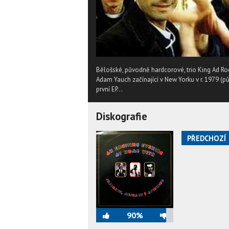
Bělošské, původně hardcorové, trio King Ad Rock
Adam Yauch začínající v New Yorku v r. 1979 (
první EP...
Diskografie
PŘEDCHOZÍ
90%