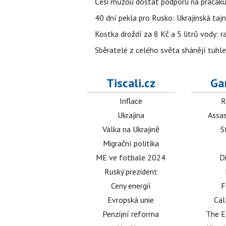
Češi můžou dostat podporu na pracáku k
40 dní pekla pro Rusko: Ukrajinská tajn
Kostka droždí za 8 Kč a 5 litrů vody: ra
Sběratelé z celého světa shánějí tuhle 
Tiscali.cz
Ga
Inflace
R
Ukrajina
Assas
Válka na Ukrajině
S
Migrační politika
ME ve fotbale 2024
D
Ruský prezident
Ceny energií
F
Evropská unie
Cal
Penzijní reforma
The E