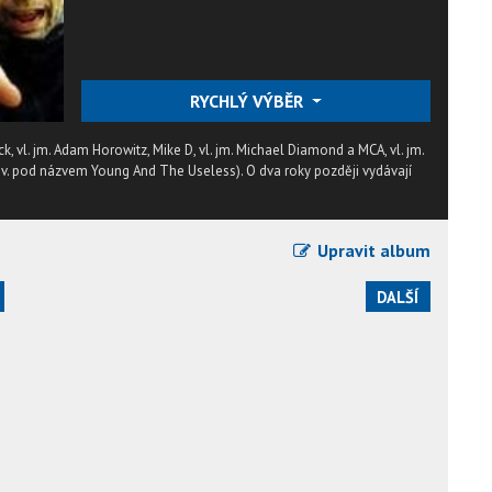
RYCHLÝ VÝBĚR
, vl. jm. Adam Horowitz, Mike D, vl. jm. Michael Diamond a MCA, vl. jm.
pův. pod názvem Young And The Useless). O dva roky později vydávají
Upravit album
DALŠÍ