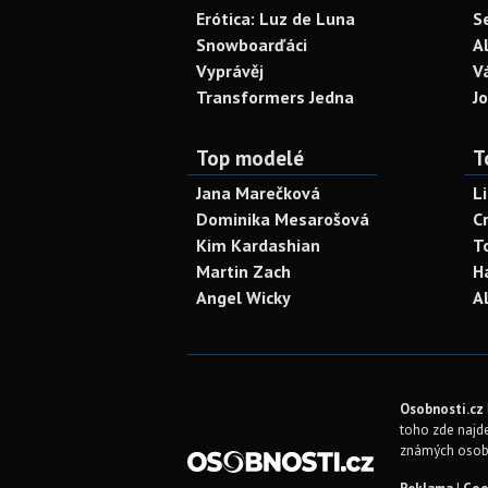
Erótica: Luz de Luna
S
Snowboarďáci
A
Vyprávěj
V
Transformers Jedna
J
Top modelé
T
Jana Marečková
L
Dominika Mesarošová
C
Kim Kardashian
T
Martin Zach
H
Angel Wicky
A
Osobnosti.cz
toho zde najde
známých osob