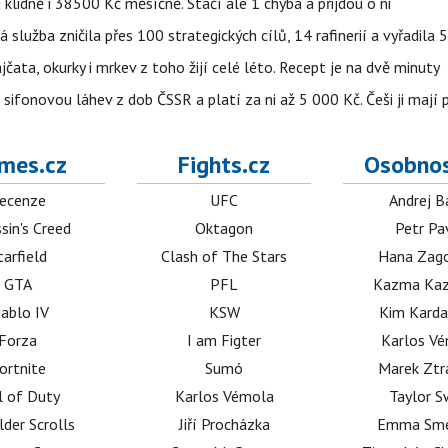
lidně i 38500 Kč měsíčně. Stačí ale 1 chyba a přijdou o ni
á služba zničila přes 100 strategických cílů, 14 rafinerií a vyřadil
jčata, okurky i mrkev z toho žijí celé léto. Recept je na dvě minuty
sifonovou láhev z dob ČSSR a platí za ni až 5 000 Kč. Češi ji mají 
mes.cz
Fights.cz
Osobnos
ecenze
UFC
Andrej B
sin's Creed
Oktagon
Petr Pa
tarfield
Clash of The Stars
Hana Zag
GTA
PFL
Kazma Kaz
iablo IV
KSW
Kim Karda
Forza
I am Figter
Karlos V
ortnite
Sumó
Marek Ztr
l of Duty
Karlos Vémola
Taylor S
lder Scrolls
Jiří Procházka
Emma Sm