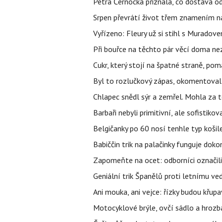
Petra Černocká přiznala, co dostává o
Srpen převrátí život třem znamením na
Vyřízeno: Fleury už si stihl s Murado
Při bouřce na těchto pár věcí doma ne
Cukr, který stojí na špatné straně, pom
Byl to rozlučkový zápas, okomentova
Chlapec snědl sýr a zemřel. Mohla za t
Barbaři nebyli primitivní, ale sofistikov
Belgičanky po 60 nosí tenhle typ košil
Babiččin trik na palačinky funguje doko
Zapomeňte na ocet: odborníci označili
Geniální trik Španělů proti letnímu ve
Ani mouka, ani vejce: řízky budou křupa
Motocyklové brýle, ovčí sádlo a hrozb