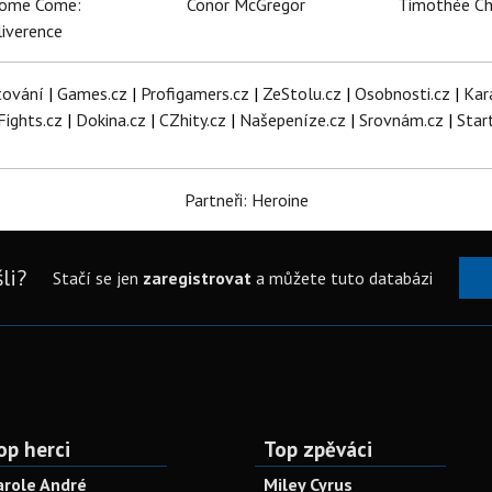
dome Come:
Conor McGregor
Timothée C
iverence
tování
|
Games.cz
|
Profigamers.cz
|
ZeStolu.cz
|
Osobnosti.cz
|
Kar
Fights.cz
|
Dokina.cz
|
CZhity.cz
|
Našepeníze.cz
|
Srovnám.cz
|
Star
Partneři: Heroine
li?
Stačí se jen
zaregistrovat
a můžete tuto databázi
op herci
Top zpěváci
arole André
Miley Cyrus