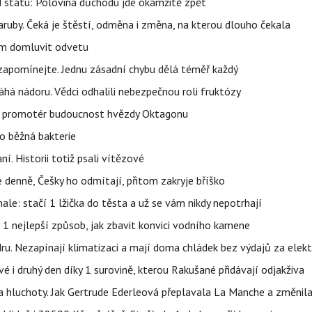
d státu: Polovina důchodu jde okamžitě zpět
ruby. Čeká je štěstí, odměna i změna, na kterou dlouho čekala
vem domluvit odvetu
zapomínejte. Jednu zásadní chybu dělá téměř každý
áhá nádoru. Vědci odhalili nebezpečnou roli fruktózy
l promotér budoucnost hvězdy Oktagonu
o běžná bakterie
aní. Historii totiž psali vítězové
e denně, Češky ho odmítají, přitom zakryje bříško
nale: stačí 1 lžička do těsta a už se vám nikdy nepotrhají
 1 nejlepší způsob, jak zbavit konvici vodního kamene
dru. Nezapínají klimatizaci a mají doma chládek bez výdajů za elekt
vé i druhý den díky 1 surovině, kterou Rakušané přidávají odjakživa
a hluchoty. Jak Gertrude Ederleová přeplavala La Manche a změnila