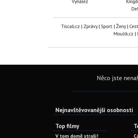
Vynález
King
Del
Tiscali.cz
|
Zprávy
|
Sport
|
Ženy
|
Ces
Moulík.cz
|
Něco jste nenaš
Nejnavštěvovanější osobnosti
Top filmy
T
V tom domě straší!
C