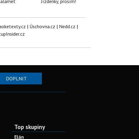
halamet
Jízdenky, prosím!
aoketexty.cz
|
Úschovna.cz
|
Nedd.cz
|
tupInsider.cz
DOPLNIT
Top skupiny
Elán