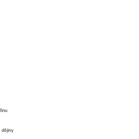
řinu
 dějiny