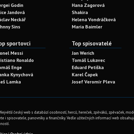
ergei Godin
Hana Zagorová
lice Jandová
Shakira
áclav Neckář
Helena Vondráčková
ohnny Sins
Maria Baimler
op sportovci
Top spisovatelé
ionel Messi
Jan Werich
ristiano Ronaldo
Tomáš Lukavec
omáš Enge
Eduard Petiška
anka Kynychová
Karel Čapek
leš Lamka
Josef Veromír Pleva
Největší český web s databází osobností, herců, hereček, zpěváků, zpěvaček, mod
te i spisovatele, panovníky a finančníky. Vedle užitečných informací web obsahuje 
ností.