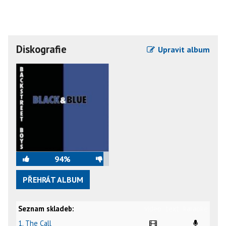
Diskografie
Upravit album
94%
PŘEHRÁT ALBUM
Seznam skladeb:
video
text
karaoke
1. The Call