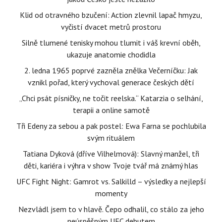
Klid od otravného bzučení: Action zlevnil lapač hmyzu,
vyčistí dvacet metrů prostoru
Silně tlumené tenisky mohou tlumit i váš krevní oběh,
ukazuje anatomie chodidla
2. ledna 1965 poprvé zazněla znělka Večerníčku: Jak
vznikl pořad, který vychoval generace českých dětí
„Chci psát písničky, ne točit reelska.“ Katarzia o selhání,
terapii a online samotě
Tři Edeny za sebou a pak postel: Ewa Farna se pochlubila
svým rituálem
Tatiana Dyková (dříve Vilhelmová): Slavný manžel, tři
děti, kariéra i výhra v show Tvoje tvář má známý hlas
UFC Fight Night: Gamrot vs. Salkilld – výsledky a nejlepší
momenty
Nezvládl jsem to v hlavě. Čepo odhalil, co stálo za jeho
neúspěšným UFC debutem