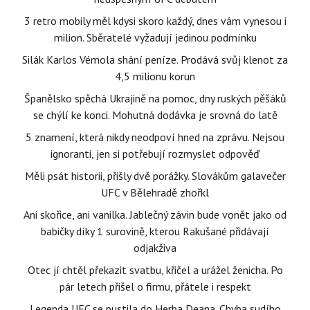
3 retro mobily měl kdysi skoro každý, dnes vám vynesou i
milion. Sběratelé vyžadují jedinou podmínku
Silák Karlos Vémola shání peníze. Prodává svůj klenot za
4,5 milionu korun
Španělsko spěchá Ukrajině na pomoc, dny ruských pěšáků
se chýlí ke konci. Mohutná dodávka je srovná do latě
5 znamení, která nikdy neodpoví hned na zprávu. Nejsou
ignoranti, jen si potřebují rozmyslet odpověď
Měli psát historii, přišly dvě porážky. Slovákům galavečer
UFC v Bělehradě zhořkl
Ani skořice, ani vanilka. Jablečný závin bude vonět jako od
babičky díky 1 surovině, kterou Rakušané přidávají
odjakživa
Otec jí chtěl překazit svatbu, křičel a urážel ženicha. Po
pár letech přišel o firmu, přátele i respekt
Legenda UFC se pustila do Herba Deana. Chyba sudího