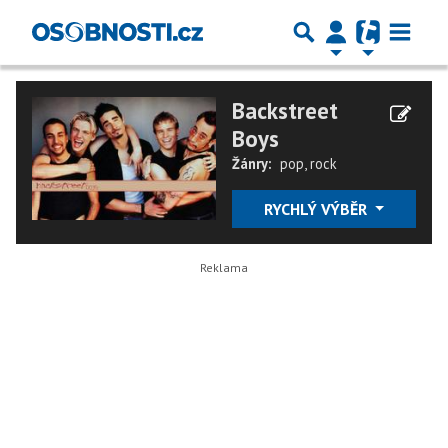
Backstreet
Boys
Žánry:
pop
,
rock
RYCHLÝ VÝBĚR