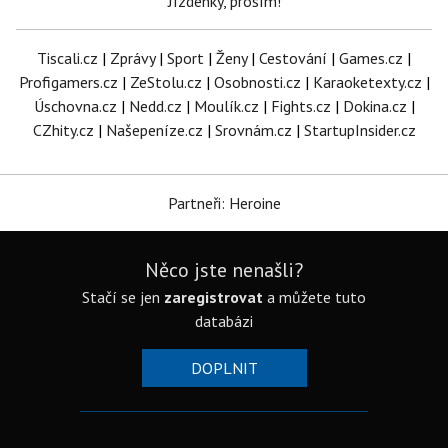
Jízdenky, prosím!
Tiscali.cz
|
Zprávy
|
Sport
|
Ženy
|
Cestování
|
Games.cz
|
Profigamers.cz
|
ZeStolu.cz
|
Osobnosti.cz
|
Karaoketexty.cz
|
Úschovna.cz
|
Nedd.cz
|
Moulík.cz
|
Fights.cz
|
Dokina.cz
|
CZhity.cz
|
Našepeníze.cz
|
Srovnám.cz
|
StartupInsider.cz
Partneři: Heroine
Něco jste nenašli?
Stačí se jen
zaregistrovat
a můžete tuto
databázi
DOPLNIT