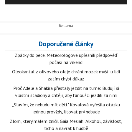
Doporučené články
Zpátky do pece. Meteorologové upřesnili předpověď
počasí na víkend
Oleokantal z olivového oleje chrání mozek myší, u lidí
zatím chybí důkaz
Proč Adele a Shakira přestaly jezdit na turné: Budují si
vlastní stadiony a chtějí, aby fanoušci jezdili za nimi
„Slavím, že nebudu mít děti." Kovalová vyřešila otázku
jednou provždy, litovat prý nebude
Zlom, který málem zničil Gaia Mesiah: Alkohol, závislost,
ticho a návrat k hudbě