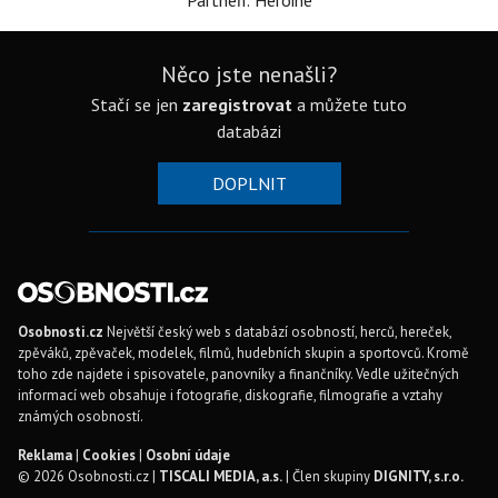
Partneři: Heroine
Něco jste nenašli?
Stačí se jen
zaregistrovat
a můžete tuto
databázi
DOPLNIT
Osobnosti.cz
Největší český web s databází osobností, herců, hereček,
zpěváků, zpěvaček, modelek, filmů, hudebních skupin a sportovců. Kromě
toho zde najdete i spisovatele, panovníky a finančníky. Vedle užitečných
informací web obsahuje i fotografie, diskografie, filmografie a vztahy
známých osobností.
Reklama
|
Cookies
|
Osobní údaje
© 2026 Osobnosti.cz |
TISCALI MEDIA, a.s.
| Člen skupiny
DIGNITY, s.r.o.