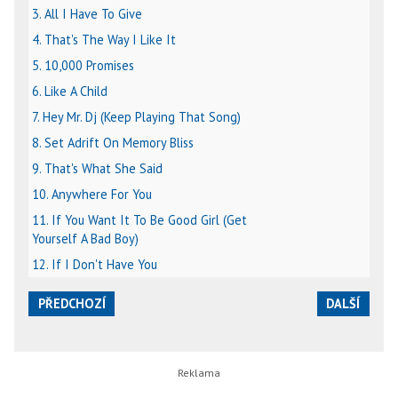
3. All I Have To Give
4. That's The Way I Like It
5. 10,000 Promises
6. Like A Child
7. Hey Mr. Dj (Keep Playing That Song)
8. Set Adrift On Memory Bliss
9. That's What She Said
10. Anywhere For You
11. If You Want It To Be Good Girl (Get
Yourself A Bad Boy)
12. If I Don't Have You
PŘEDCHOZÍ
DALŠÍ