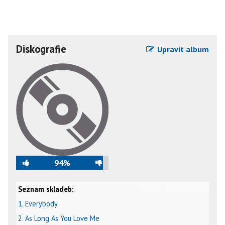
Diskografie
Upravit album
94%
Seznam skladeb:
video
text
karaoke
1. Everybody
2. As Long As You Love Me