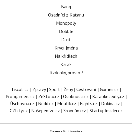
Bang
Osadníci z Katanu
Monopoly
Dobble
Dixit
Krycí jména
Na křídlech
Karak
Jízdenky, prosím!
Tiscali.cz
|
Zprávy
|
Sport
|
Ženy
|
Cestování
|
Games.cz
|
Profigamers.cz
|
ZeStolu.cz
|
Osobnosti.cz
|
Karaoketexty.cz
|
Úschovna.cz
|
Nedd.cz
|
Moulík.cz
|
Fights.cz
|
Dokina.cz
|
CZhity.cz
|
Našepeníze.cz
|
Srovnám.cz
|
StartupInsider.cz