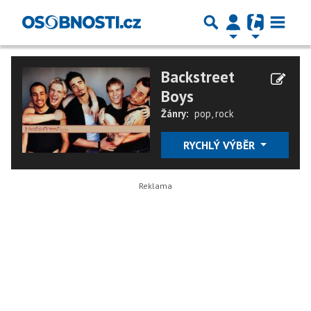
Backstreet
Boys
Žánry:
pop
,
rock
RYCHLÝ VÝBĚR