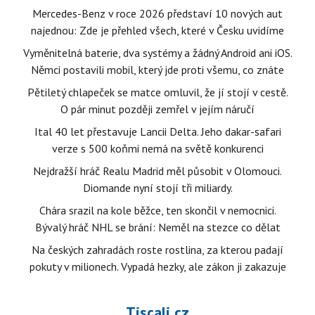
Mercedes-Benz v roce 2026 představí 10 nových aut
najednou: Zde je přehled všech, které v Česku uvidíme
Vyměnitelná baterie, dva systémy a žádný Android ani iOS.
Němci postavili mobil, který jde proti všemu, co znáte
Pětiletý chlapeček se matce omluvil, že jí stojí v cestě.
O pár minut později zemřel v jejím náručí
Ital 40 let přestavuje Lancii Delta. Jeho dakar-safari
verze s 500 koňmi nemá na světě konkurenci
Nejdražší hráč Realu Madrid měl působit v Olomouci.
Diomande nyní stojí tři miliardy.
Chára srazil na kole běžce, ten skončil v nemocnici.
Bývalý hráč NHL se brání: Neměl na stezce co dělat
Na českých zahradách roste rostlina, za kterou padají
pokuty v milionech. Vypadá hezky, ale zákon ji zakazuje
Tiscali.cz