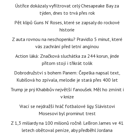
Ústřice dokázaly vyfiltrovat celý Chesapeake Bay za
týden, dnes to trvá přes rok
Pět klipů Guns N‘ Roses, které se zapsaly do rockové
historie
Z auta rovnou na neschopenku? Pravidlo 5 minut, které
vás zachrání před letní angínou
Action láká: Značková sluchátka za 244 korun, jinde
přitom stojí i třikrát tolik
Dobrodružství s bohem Panem: Čepelka napsal text,
Kubišová ho zpívala, melodie je stará přes 400 let
Trump je prý Khabibův největší fanoušek. Měl ho zmínit i
v knize
Vrací se nejdražší hráč fotbalové ligy. Slávistovi
Mosesovi byl prominut trest
Z 1,3 miliardy na 100 milionů ročně. LeBron James ve 41
letech obětoval peníze, aby předběhl Jordana