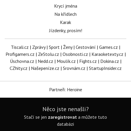
Krycí jména
Na křídlech
Karak
Jízdenky, prosím!
Tiscali.cz
|
Zprávy
|
Sport
|
Ženy
|
Cestování
|
Games.cz
|
Profigamers.cz
|
ZeStolu.cz
|
Osobnosti.cz
|
Karaoketexty.cz
|
Úschovna.cz
|
Nedd.cz
|
Moulík.cz
|
Fights.cz
|
Dokina.cz
|
CZhity.cz
|
Našepeníze.cz
|
Srovnám.cz
|
StartupInsider.cz
Partneři: Heroine
Něco jste nenašli?
Stačí se jen
zaregistrovat
a můžete tuto
databázi