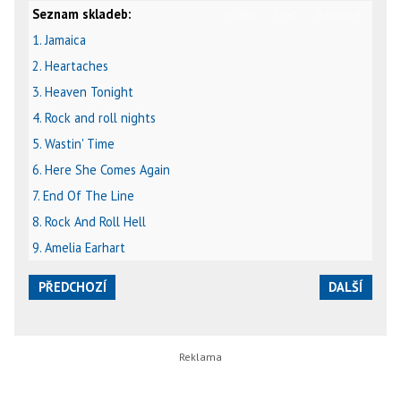
Seznam skladeb:
video
text
karaoke
1. Jamaica
2. Heartaches
3. Heaven Tonight
4. Rock and roll nights
5. Wastin' Time
6. Here She Comes Again
7. End Of The Line
8. Rock And Roll Hell
9. Amelia Earhart
PŘEDCHOZÍ
DALŠÍ