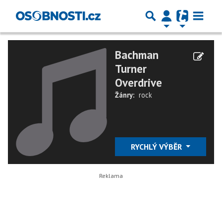
Bachman
Turner
Overdrive
Žánry:
rock
RYCHLÝ VÝBĚR