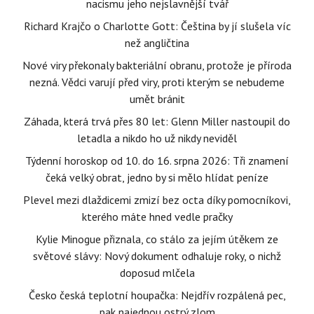
nacismu jeho nejslavnější tvář
Richard Krajčo o Charlotte Gott: Čeština by jí slušela víc
než angličtina
Nové viry překonaly bakteriální obranu, protože je příroda
nezná. Vědci varují před viry, proti kterým se nebudeme
umět bránit
Záhada, která trvá přes 80 let: Glenn Miller nastoupil do
letadla a nikdo ho už nikdy neviděl
Týdenní horoskop od 10. do 16. srpna 2026: Tři znamení
čeká velký obrat, jedno by si mělo hlídat peníze
Plevel mezi dlaždicemi zmizí bez octa díky pomocníkovi,
kterého máte hned vedle pračky
Kylie Minogue přiznala, co stálo za jejím útěkem ze
světové slávy: Nový dokument odhaluje roky, o nichž
doposud mlčela
Česko česká teplotní houpačka: Nejdřív rozpálená pec,
pak najednou ostrý zlom