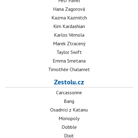
Petr Pavel
Hana Zagorová
Kazma Kazmitch
Kim Kardashian
Karlos Vémola
Marek Ztracený
Taylor Swift
Emma Smetana
Timothée Chalamet
Zestolu.cz
Carcassonne
Bang
Osadníci z Katanu
Monopoly
Dobble
Dixit