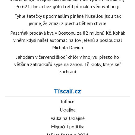
Po 621 dnech bez gólu trefil přímák a věnoval ho jí
Tyhle šátečky s podmáslím plněné Nutellou jsou tak
jemné, že zmizí z plechu během chvíle
Pastrňák prodává byt v Bostonu za 82 milionů Kč. Kohák
v něm kdysi našel automat na lov jelenů a poslouchal
Michala Davida
Jahodám v červenci škodí chlór v hnojivu, přesto ho
většina zahrádkářů sype na záhon. Tři kroky, které keř
zachrání
Tiscali.cz
Inflace
Ukrajina
Válka na Ukrajině
Migrační politika