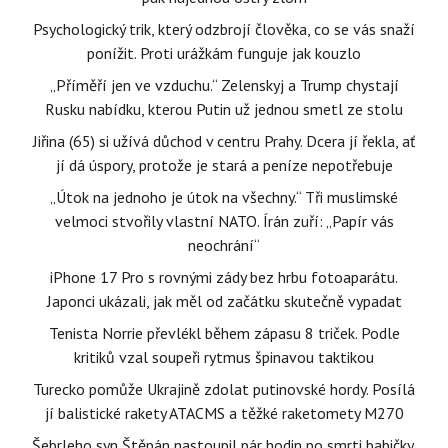
Psychologický trik, který odzbrojí člověka, co se vás snaží
ponížit. Proti urážkám funguje jak kouzlo
„Příměří jen ve vzduchu.“ Zelenskyj a Trump chystají
Rusku nabídku, kterou Putin už jednou smetl ze stolu
Jiřina (65) si užívá důchod v centru Prahy. Dcera jí řekla, ať
jí dá úspory, protože je stará a peníze nepotřebuje
„Útok na jednoho je útok na všechny.“ Tři muslimské
velmoci stvořily vlastní NATO. Írán zuří: „Papír vás
neochrání“
iPhone 17 Pro s rovnými zády bez hrbu fotoaparátu.
Japonci ukázali, jak měl od začátku skutečně vypadat
Tenista Norrie převlékl během zápasu 8 triček. Podle
kritiků vzal soupeři rytmus špinavou taktikou
Turecko pomůže Ukrajině zdolat putinovské hordy. Posílá
jí balistické rakety ATACMS a těžké raketomety M270
Šebrleho syn Štěpán nastoupil pár hodin po smrti babičky.