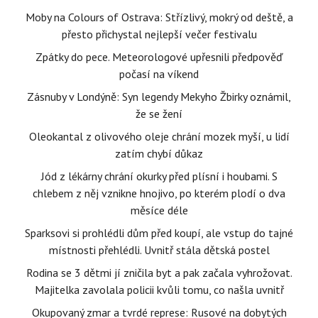
Moby na Colours of Ostrava: Střízlivý, mokrý od deště, a
přesto přichystal nejlepší večer festivalu
Zpátky do pece. Meteorologové upřesnili předpověď
počasí na víkend
Zásnuby v Londýně: Syn legendy Mekyho Žbirky oznámil,
že se žení
Oleokantal z olivového oleje chrání mozek myší, u lidí
zatím chybí důkaz
Jód z lékárny chrání okurky před plísní i houbami. S
chlebem z něj vznikne hnojivo, po kterém plodí o dva
měsíce déle
Sparksovi si prohlédli dům před koupí, ale vstup do tajné
místnosti přehlédli. Uvnitř stála dětská postel
Rodina se 3 dětmi jí zničila byt a pak začala vyhrožovat.
Majitelka zavolala policii kvůli tomu, co našla uvnitř
Okupovaný zmar a tvrdé represe: Rusové na dobytých