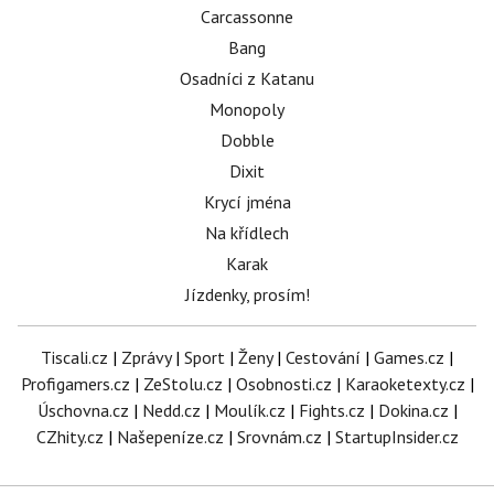
Carcassonne
Bang
Osadníci z Katanu
Monopoly
Dobble
Dixit
Krycí jména
Na křídlech
Karak
Jízdenky, prosím!
Tiscali.cz
|
Zprávy
|
Sport
|
Ženy
|
Cestování
|
Games.cz
|
Profigamers.cz
|
ZeStolu.cz
|
Osobnosti.cz
|
Karaoketexty.cz
|
Úschovna.cz
|
Nedd.cz
|
Moulík.cz
|
Fights.cz
|
Dokina.cz
|
CZhity.cz
|
Našepeníze.cz
|
Srovnám.cz
|
StartupInsider.cz