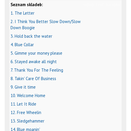
Seznam skladeb:
video
text
karaoke
1. The Letter
2. I Think You Better Slow Down/Slow
Down Boogie
3. Hold back the water
4. Blue Collar
5. Gimme your money please
6. Stayed awake all night
7. Thank You For The Feeling
8. Takin' Care Of Business
9. Give it time
10. Welcome Home
11. Let It Ride
12. Free Wheelin
13. Sledgehammer
14. Blue moanin'