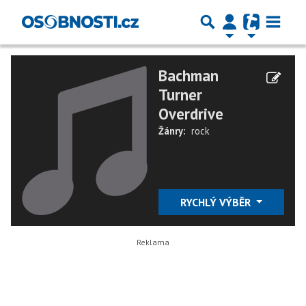
Bachman
Turner
Overdrive
Žánry:
rock
RYCHLÝ VÝBĚR