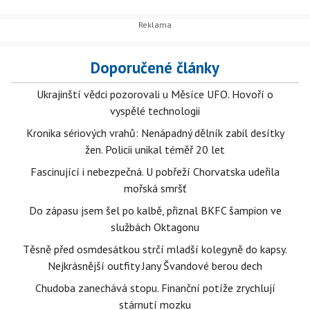
Doporučené články
Ukrajinští vědci pozorovali u Měsíce UFO. Hovoří o
vyspělé technologii
Kronika sériových vrahů: Nenápadný dělník zabil desítky
žen. Policii unikal téměř 20 let
Fascinující i nebezpečná. U pobřeží Chorvatska udeřila
mořská smršť
Do zápasu jsem šel po kalbě, přiznal BKFC šampion ve
službách Oktagonu
Těsně před osmdesátkou strčí mladší kolegyně do kapsy.
Nejkrásnější outfity Jany Švandové berou dech
Chudoba zanechává stopu. Finanční potíže zrychlují
stárnutí mozku