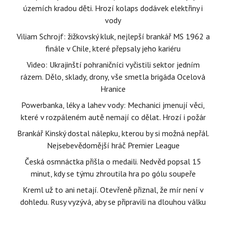
územích kradou děti. Hrozí kolaps dodávek elektřiny i
vody
Viliam Schrojf: žižkovský kluk, nejlepší brankář MS 1962 a
finále v Chile, které přepsaly jeho kariéru
Video: Ukrajinští pohraničníci vyčistili sektor jedním
rázem. Dělo, sklady, drony, vše smetla brigáda Ocelová
Hranice
Powerbanka, léky a lahev vody: Mechanici jmenují věci,
které v rozpáleném autě nemají co dělat. Hrozí i požár
Brankář Kinský dostal nálepku, kterou by si možná nepřál.
Nejsebevědomější hráč Premier League
Česká osmnáctka přišla o medaili. Nedvěd popsal 15
minut, kdy se týmu zhroutila hra po gólu soupeře
Kreml už to ani netají. Otevřeně přiznal, že mír není v
dohledu. Rusy vyzývá, aby se připravili na dlouhou válku