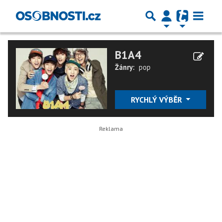
B1A4
Žánry:
pop
RYCHLÝ VÝBĚR