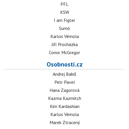
PFL
KSW
I am Figter
Sumó
Karlos Vémola
Jiří Procházka
Conor McGregor
Osobnosti.cz
Andrej Babiš
Petr Pavel
Hana Zagorová
Kazma Kazmitch
Kim Kardashian
Karlos Vémola
Marek Ztracený