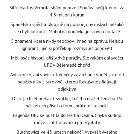
Silák Karlos Vémola shání peníze. Prodává svůj klenot za
4,5 milionu korun
Španělsko spěchá Ukrajině na pomoc, dny ruských pěšáků
se chýlí ke konci. Mohutná dodávka je srovná do latě
5 znamení, která nikdy neodpoví hned na zprávu. Nejsou
ignoranti, jen si potřebují rozmyslet odpověď
Měli psát historii, přišly dvě porážky. Slovákům galavečer
UFC v Bělehradě zhořkl
Ani skořice, ani vanilka. Jablečný závin bude vonět jako od
babičky díky 1 surovině, kterou Rakušané přidávají
odjakživa
Otec jí chtěl překazit svatbu, křičel a urážel ženicha. Po
pár letech přišel o firmu, přátele i respekt
Legenda UFC se pustila do Herba Deana. Chyba sudího
může stát bojovníka půl výplaty
Blachowicz ve 43 letech nekončí. Vyzval bývalého