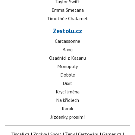
Taylor Swift
Emma Smetana
Timothée Chalamet
Zestolu.cz
Carcassonne
Bang
Osadníci z Katanu
Monopoly
Dobble
Dixit
Krycí jména
Na křídlech
Karak
Jízdenky, prosím!
Tiscali.cz
|
Zprávy
|
Sport
|
Ženy
|
Cestování
|
Games.cz
|