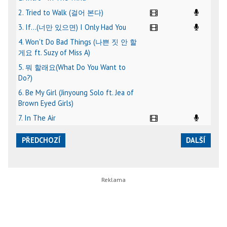
2. Tried to Walk (걸어 본다)
3. If...(너만 있으면) I Only Had You
4. Won't Do Bad Things (나쁜 짓 안 할
게요 ft. Suzy of Miss A)
5. 뭐 할래요(What Do You Want to
Do?)
6. Be My Girl (Jinyoung Solo ft. Jea of
Brown Eyed Girls)
7. In The Air
PŘEDCHOZÍ
DALŠÍ