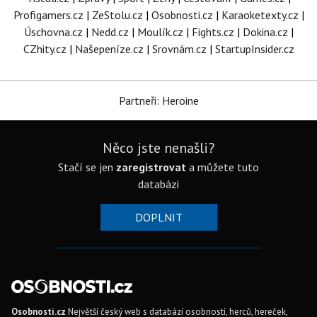
Profigamers.cz
|
ZeStolu.cz
|
Osobnosti.cz
|
Karaoketexty.cz
|
Úschovna.cz
|
Nedd.cz
|
Moulík.cz
|
Fights.cz
|
Dokina.cz
|
CZhity.cz
|
Našepeníze.cz
|
Srovnám.cz
|
StartupInsider.cz
Partneři: Heroine
Něco jste nenašli?
Stačí se jen
zaregistrovat
a můžete tuto
databázi
DOPLNIT
Osobnosti.cz
Největší český web s databází osobností, herců, hereček,