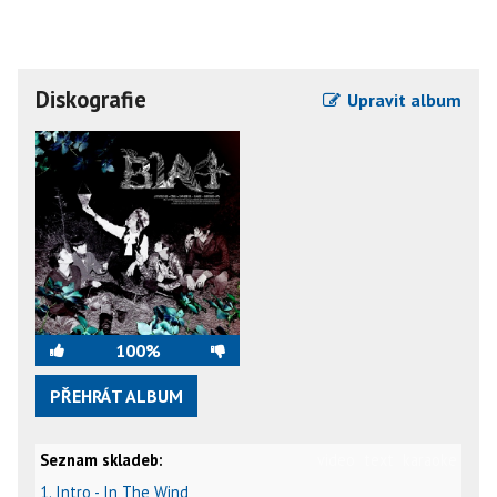
Diskografie
Upravit album
100%
PŘEHRÁT ALBUM
Seznam skladeb:
video
text
karaoke
1. Intro - In The Wind