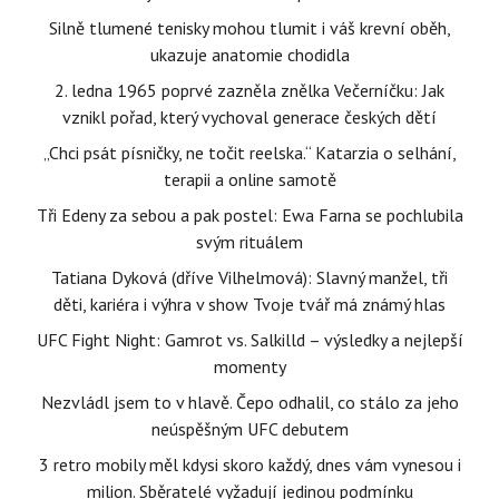
Silně tlumené tenisky mohou tlumit i váš krevní oběh,
ukazuje anatomie chodidla
2. ledna 1965 poprvé zazněla znělka Večerníčku: Jak
vznikl pořad, který vychoval generace českých dětí
„Chci psát písničky, ne točit reelska.“ Katarzia o selhání,
terapii a online samotě
Tři Edeny za sebou a pak postel: Ewa Farna se pochlubila
svým rituálem
Tatiana Dyková (dříve Vilhelmová): Slavný manžel, tři
děti, kariéra i výhra v show Tvoje tvář má známý hlas
UFC Fight Night: Gamrot vs. Salkilld – výsledky a nejlepší
momenty
Nezvládl jsem to v hlavě. Čepo odhalil, co stálo za jeho
neúspěšným UFC debutem
3 retro mobily měl kdysi skoro každý, dnes vám vynesou i
milion. Sběratelé vyžadují jedinou podmínku