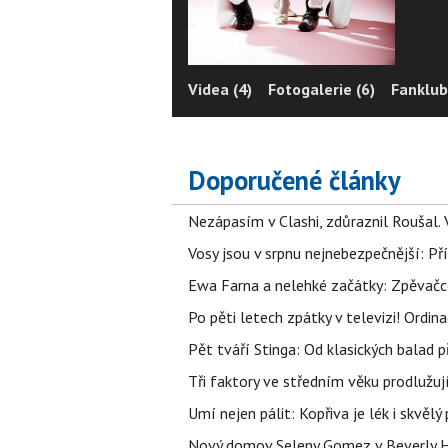
Videa (4)
Fotogalerie (6)
Fanklub
Doporučené články
Nezápasím v Clashi, zdůraznil Roušal. 
Vosy jsou v srpnu nejnebezpečnější: Pří
Ewa Farna a nelehké začátky: Zpěvačce,
Po pěti letech zpátky v televizi! Ordin
Pět tváří Stinga: Od klasických balad
Tři faktory ve středním věku prodlužuj
Umí nejen pálit: Kopřiva je lék i skvěl
Nový domov Seleny Gomez v Beverly Hill