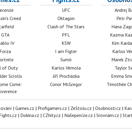
ecenze
UFC
Andrej B
sin's Creed
Oktagon
Petr Pa
tarfield
Clash of The Stars
Hana Zag
GTA
PFL
Kazma Kaz
iablo IV
KSW
Kim Karda
Forza
I am Figter
Karlos V
ortnite
Sumó
Marek Ztr
l of Duty
Karlos Vémola
Taylor S
lder Scrolls
Jiří Procházka
Emma Sm
dome Come:
Conor McGregor
Timothée C
iverence
tování
|
Games.cz
|
Profigamers.cz
|
ZeStolu.cz
|
Osobnosti.cz
|
Kar
Fights.cz
|
Dokina.cz
|
CZhity.cz
|
Našepeníze.cz
|
Srovnám.cz
|
Star