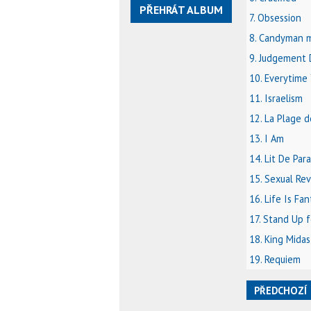
PŘEHRÁT ALBUM
7. Obsession
8. Candyman 
9. Judgement 
10. Everytime 
11. Israelism
12. La Plage d
13. I Am
14. Lit De Par
15. Sexual Rev
16. Life Is Fan
17. Stand Up 
18. King Midas
19. Requiem
PŘEDCHOZÍ