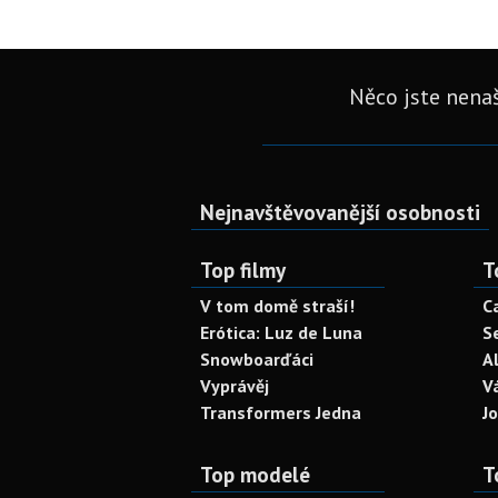
Něco jste nenaš
Nejnavštěvovanější osobnosti
Top filmy
T
V tom domě straší!
C
Erótica: Luz de Luna
S
Snowboarďáci
A
Vyprávěj
V
Transformers Jedna
J
Top modelé
T