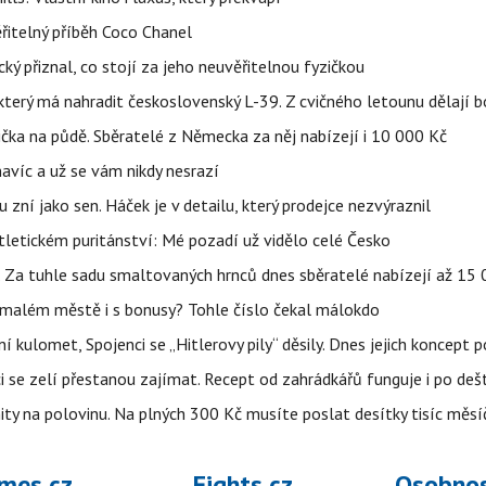
řitelný příběh Coco Chanel
ký přiznal, co stojí za jeho neuvěřitelnou fyzičkou
terý má nahradit československý L-39. Z cvičného letounu dělají b
ička na půdě. Sběratelé z Německa za něj nabízejí i 10 000 Kč
 navíc a už se vám nikdy nesrazí
u zní jako sen. Háček je v detailu, který prodejce nezvýraznil
letickém puritánství: Mé pozadí už vidělo celé Česko
e. Za tuhle sadu smaltovaných hrnců dnes sběratelé nabízejí až 15
 malém městě i s bonusy? Tohle číslo čekal málokdo
 kulomet, Spojenci se „Hitlerovy pily“ děsily. Dnes jejich koncept 
ci se zelí přestanou zajímat. Recept od zahrádkářů funguje i po dešt
ity na polovinu. Na plných 300 Kč musíte poslat desítky tisíc měsí
mes.cz
Fights.cz
Osobnos