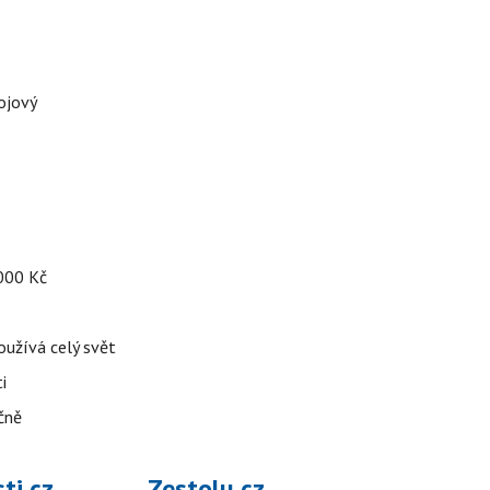
ojový
 000 Kč
používá celý svět
i
čně
ti.cz
Zestolu.cz