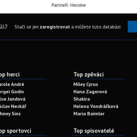
Partneři: Heroine
li?
Stačí se jen
zaregistrovat
a můžete tuto databázi
op herci
Top zpěváci
arole André
Miley Cyrus
ergei Godin
Hana Zagorová
lice Jandová
Shakira
áclav Neckář
Helena Vondráčková
ohnny Sins
Maria Baimler
op sportovci
Top spisovatelé