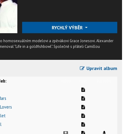
RYCHLÝ VÝBĚR
 o homosexuálním modelovi a zpěvákovi Grace Jonesovi. Alexander
jmenoval "Life in a goldfishbowl". Společně s přáteli Camillou
Upravit album
eb:
video
text
karaoke
e
Mars
 Lovers
llet
l