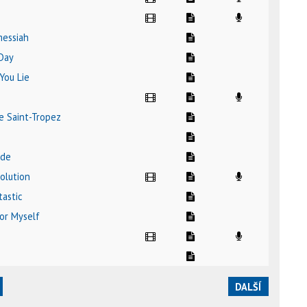
messiah
Day
You Lie
e Saint-Tropez
ade
olution
tastic
for Myself
DALŠÍ