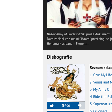
Název Army of Lovers vznikl podle dokumentu
Bard začínal ve skupině "Baard", první singl se 
Henemark a Jeanem Pierrem...
Diskografie
Seznam sklad
1. Give My Lif
2. Venus and 
3. My Army Of
4. Ride the Bu
5. Supernatura
84%
6. Crucified