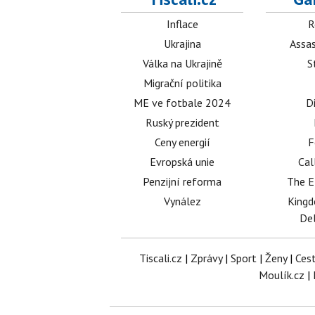
Inflace
R
Ukrajina
Assas
Válka na Ukrajině
S
Migrační politika
ME ve fotbale 2024
D
Ruský prezident
Ceny energií
F
Evropská unie
Cal
Penzijní reforma
The E
Vynález
King
Del
Tiscali.cz
|
Zprávy
|
Sport
|
Ženy
|
Ces
Moulík.cz
|