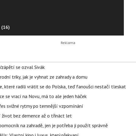
 (16)
Vzápětí se ozval Sivák
rodní triky, jak je vyhnat ze zahrady a domu
 které radili vrátit se do Polska, teď fanoušci nestačí tleskat
ace se vrací na Novu, má to ale jeden háček
 přes svižné rytmy po temnější vzpomínání
í život bez demence až o třináct let
ý pomocník na zahradě, jen je potřeba ji použít správně
s: Vlastní kino i luxus, který překvapí