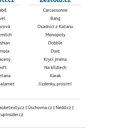
abiš
Carcassonne
vel
Bang
orová
Osadníci z Katanu
mitch
Monopoly
shian
Dobble
émola
Dixit
acený
Krycí jména
wift
Na křídlech
etana
Karak
halamet
Jízdenky, prosím!
aoketexty.cz
|
Úschovna.cz
|
Nedd.cz
|
tupInsider.cz