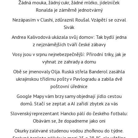
Žádná mouka, žádný cukr, žádné mléko, jídelníček
Ronalda je záměrně jednotvárný
Nezápasím v Clashi, zdůraznil Roušal. Vzápětí se ozval
Sivák
Andrea Kalivodová ukázala svůj domov: Tak bydlí jedna
z nejznámějších tváří české zábavy
Vosy jsou v srpnu nejnebezpečnější: Přírodní triky, jak je
vyhnat ze zahrady a domu
Obě se jmenovaly Olja. Ruská střela Banderol zasáhla
ukrajinskou třídírnu pošty v Pavlogradu a zabila dvě
poštovní úřednice
Google Mapy vám brzy samy objednají jídlo cestou
domů. Stačí se zeptat a AI zařídí zbytek za vás
Slovenský reprezentant Hancko pálí do českého fotbalu:
Obávám se, že dopadneme jako oni
Okurky zalévané studenou vodou zhořknou do týdne.