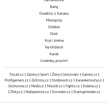
Bang
Osadníci z Katanu
Monopoly
Dobble
Dixit
Krycí jména
Na křídlech
Karak
Jízdenky, prosím!
Tiscali.cz
|
Zprávy
|
Sport
|
Ženy
|
Cestování
|
Games.cz
|
Profigamers.cz
|
ZeStolu.cz
|
Osobnosti.cz
|
Karaoketexty.cz
|
Úschovna.cz
|
Nedd.cz
|
Moulík.cz
|
Fights.cz
|
Dokina.cz
|
CZhity.cz
|
Našepeníze.cz
|
Srovnám.cz
|
StartupInsider.cz