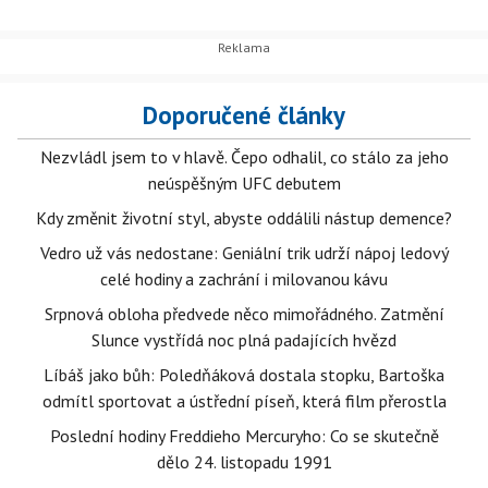
Doporučené články
Nezvládl jsem to v hlavě. Čepo odhalil, co stálo za jeho
neúspěšným UFC debutem
Kdy změnit životní styl, abyste oddálili nástup demence?
Vedro už vás nedostane: Geniální trik udrží nápoj ledový
celé hodiny a zachrání i milovanou kávu
Srpnová obloha předvede něco mimořádného. Zatmění
Slunce vystřídá noc plná padajících hvězd
Líbáš jako bůh: Poledňáková dostala stopku, Bartoška
odmítl sportovat a ústřední píseň, která film přerostla
Poslední hodiny Freddieho Mercuryho: Co se skutečně
dělo 24. listopadu 1991