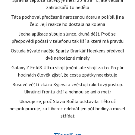
Správná teplota zálivky je mezi 25 a 28 °C, ale většina
zahrádkářů to nedělá
Táta pochoval předčasně narozenou dceru a políbil ji na
čelo. Její reakce ho dostala na kolena
Jedna aplikace slibuje slunce, druhá déšť. Proč se
předpovědi počasí v telefonu tak liší a která má pravdu
Ostuda bývalé naděje Sparty. Brankář Heerkens předvedl
dvě nehorázné minely
Galaxy Z Fold8 Ultra stojí jmění, ale stojí za to. Po pár
hodinách člověk zjistí, že cesta zpátky neexistuje
Rusové věští zkázu Kyjeva a zvěstují raketový postup.
Ukrajinci frontu drží a nehnou se ani o metr
Ukazuje se, proč Slavia Bořila odstavila. Tělo už
nespolupracuje, za Liberec odehrál jen půl hodiny a musel
střídat