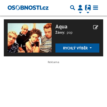
Aqua
Žánry:
pop
RYCHLÝ VÝBĚR