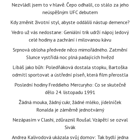
Nezvládl jsem to v hlavě. Čepo odhalil, co stálo za jeho
neúspěšným UFC debutem
Kdy změnit životní styl, abyste oddálili nástup demence?
Vedro už vás nedostane: Geniální trik udrží nápoj ledový
celé hodiny a zachrání i milovanou kávu
Srpnová obloha předvede něco mimořádného. Zatmění
Slunce vystřídá noc plná padajících hvězd
Líbáš jako bůh: Poledňáková dostala stopku, Bartoška
odmítl sportovat a ústřední píseň, která film přerostla
Poslední hodiny Freddieho Mercuryho: Co se skutečně
dělo 24. listopadu 1991
Žádná mouka, žádný cukr, žádné mléko, jídelníček
Ronalda je záměrně jednotvárný
Nezápasím v Clashi, zdůraznil Roušal. Vzápětí se ozval
Sivák
Andrea Kalivodová ukázala svůj domov: Tak bydlí jedna