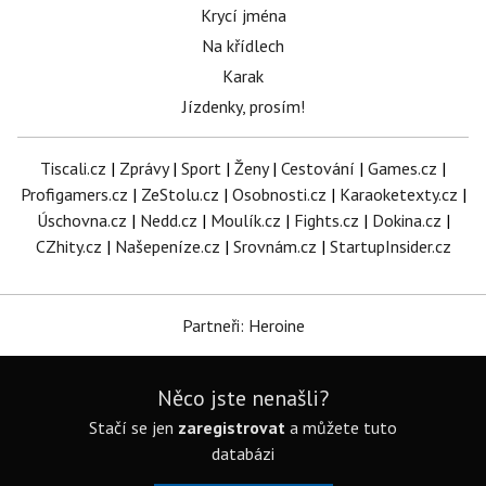
Krycí jména
Na křídlech
Karak
Jízdenky, prosím!
Tiscali.cz
|
Zprávy
|
Sport
|
Ženy
|
Cestování
|
Games.cz
|
Profigamers.cz
|
ZeStolu.cz
|
Osobnosti.cz
|
Karaoketexty.cz
|
Úschovna.cz
|
Nedd.cz
|
Moulík.cz
|
Fights.cz
|
Dokina.cz
|
CZhity.cz
|
Našepeníze.cz
|
Srovnám.cz
|
StartupInsider.cz
Partneři: Heroine
Něco jste nenašli?
Stačí se jen
zaregistrovat
a můžete tuto
databázi