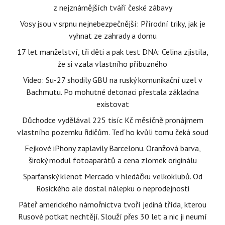
z nejznámějších tváří české zábavy
Vosy jsou v srpnu nejnebezpečnější: Přírodní triky, jak je
vyhnat ze zahrady a domu
17 let manželství, tři děti a pak test DNA: Celina zjistila,
že si vzala vlastního příbuzného
Video: Su-27 shodily GBU na ruský komunikační uzel v
Bachmutu. Po mohutné detonaci přestala základna
existovat
Důchodce vydělával 225 tisíc Kč měsíčně pronájmem
vlastního pozemku řidičům. Teď ho kvůli tomu čeká soud
Fejkové iPhony zaplavily Barcelonu. Oranžová barva,
široký modul fotoaparátů a cena zlomek originálu
Sparťanský klenot Mercado v hledáčku velkoklubů. Od
Rosického ale dostal nálepku o neprodejnosti
Páteř amerického námořnictva tvoří jediná třída, kterou
Rusové potkat nechtějí. Slouží přes 30 let a nic ji neumí