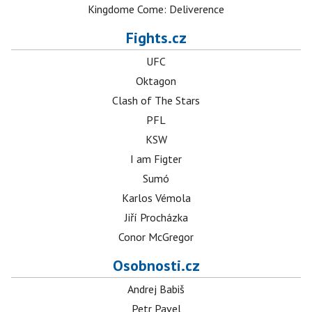
Kingdome Come: Deliverence
Fights.cz
UFC
Oktagon
Clash of The Stars
PFL
KSW
I am Figter
Sumó
Karlos Vémola
Jiří Procházka
Conor McGregor
Osobnosti.cz
Andrej Babiš
Petr Pavel