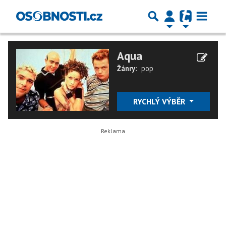
Aqua
Žánry:
pop
RYCHLÝ VÝBĚR