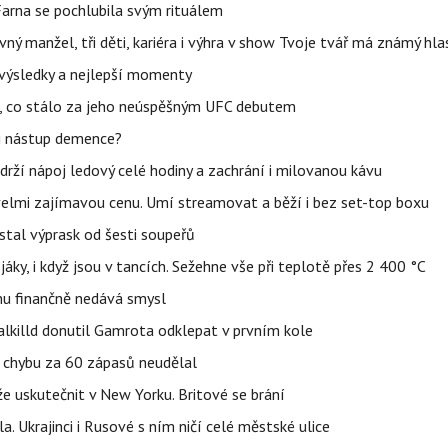
Farna se pochlubila svým rituálem
ný manžel, tři děti, kariéra i výhra v show Tvoje tvář má známý hla
– výsledky a nejlepší momenty
il, co stálo za jeho neúspěšným UFC debutem
li nástup demence?
udrží nápoj ledový celé hodiny a zachrání i milovanou kávu
 velmi zajímavou cenu. Umí streamovat a běží i bez set-top boxu
stal výprask od šesti soupeřů
jáky, i když jsou v tancích. Sežehne vše při teplotě přes 2 400 °C
u finančně nedává smysl
lkilld donutil Gamrota odklepat v prvním kole
u chybu za 60 zápasů neudělal
e uskutečnit v New Yorku. Britové se brání
a. Ukrajinci i Rusové s ním ničí celé městské ulice