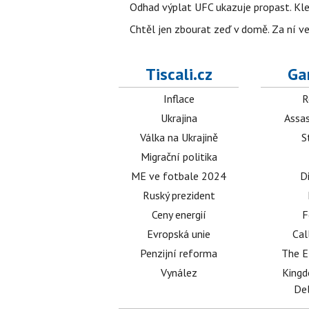
Odhad výplat UFC ukazuje propast. Kle
Chtěl jen zbourat zeď v domě. Za ní v
Tiscali.cz
Ga
Inflace
R
Ukrajina
Assas
Válka na Ukrajině
S
Migrační politika
ME ve fotbale 2024
D
Ruský prezident
Ceny energií
F
Evropská unie
Cal
Penzijní reforma
The E
Vynález
King
Del