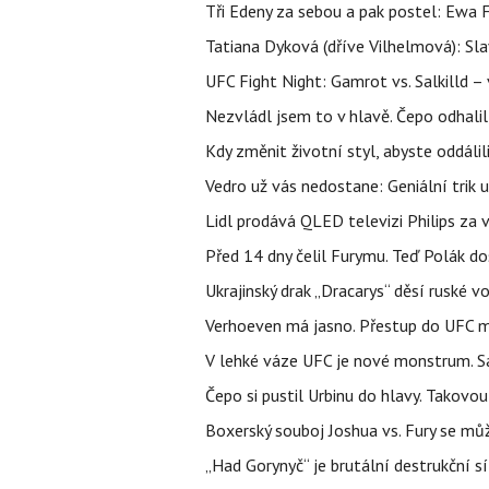
Tři Edeny za sebou a pak postel: Ewa 
Tatiana Dyková (dříve Vilhelmová): Slav
UFC Fight Night: Gamrot vs. Salkilld 
Nezvládl jsem to v hlavě. Čepo odhal
Kdy změnit životní styl, abyste oddáli
Vedro už vás nedostane: Geniální trik 
Lidl prodává QLED televizi Philips za
Před 14 dny čelil Furymu. Teď Polák do
Ukrajinský drak „Dracarys“ děsí ruské vo
Verhoeven má jasno. Přestup do UFC m
V lehké váze UFC je nové monstrum. Sa
Čepo si pustil Urbinu do hlavy. Takovo
Boxerský souboj Joshua vs. Fury se můž
„Had Gorynyč“ je brutální destrukční síl