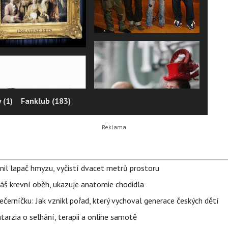
 (1)
Fanklub (183)
nil lapač hmyzu, vyčistí dvacet metrů prostoru
váš krevní oběh, ukazuje anatomie chodidla
černíčku: Jak vznikl pořad, který vychoval generace českých dětí
Katarzia o selhání, terapii a online samotě