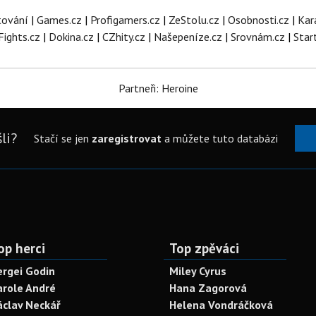
tování
|
Games.cz
|
Profigamers.cz
|
ZeStolu.cz
|
Osobnosti.cz
|
Kar
Fights.cz
|
Dokina.cz
|
CZhity.cz
|
Našepeníze.cz
|
Srovnám.cz
|
Star
Partneři: Heroine
li?
Stačí se jen
zaregistrovat
a můžete tuto databázi
op herci
Top zpěváci
ergei Godin
Miley Cyrus
arole André
Hana Zagorová
áclav Neckář
Helena Vondráčková