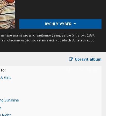
RYCHLÝ VÝBĚR
ejlépe známá pro jejich průlomový singl Barbie Girl z roku 1997.
ila si ohromný úspěch po celém světě v pozdních 90. letech až po
Upravit album
eb:
video
text
karaoke
& Girls
ng Sunshine
s
e Night