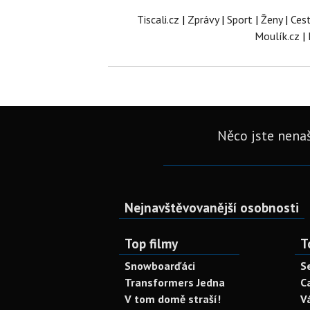
Tiscali.cz
|
Zprávy
|
Sport
|
Ženy
|
Ces
Moulík.cz
|
Něco jste nenaš
Nejnavštěvovanější osobnosti
Top filmy
T
Snowboarďáci
S
Transformers Jedna
C
V tom domě straší!
V