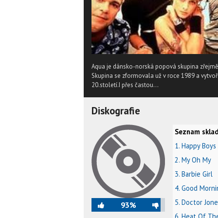
Aqua je dánsko-norská popová skupina zřejmě n
Skupina se zformovala už v roce 1989 a vytvoř
20.století.I přes častou...
Diskografie
Seznam sklad
1. Happy Boys 
2. My Oh My
3. Barbie Girl
4. Good Morni
5. Doctor Jone
93%
6. Heat Of Th