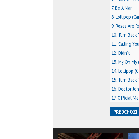
7. Be A Man
8. Lollipop (C
9. Roses Are R
10. Turn Back
11. Calling Yo
12. Didn´t I
13. My Oh My (
14. Lollipop 
15. Turn Back 
16. Doctor Jon
17. Official M
PŘEDCHOZÍ