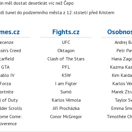
in měl dostat desetkrát víc než Čepo
edl tunel do podzemního města z 12. století před Kristem
mes.cz
Fights.cz
Osobnos
ecenze
UFC
Andrej B
sin's Creed
Oktagon
Petr Pa
tarfield
Clash of The Stars
Hana Zag
GTA
PFL
Kazma Kaz
iablo IV
KSW
Kim Karda
Forza
I am Figter
Karlos V
ortnite
Sumó
Marek Ztr
l of Duty
Karlos Vémola
Taylor S
lder Scrolls
Jiří Procházka
Emma Sm
dome Come:
Conor McGregor
Timothée C
iverence