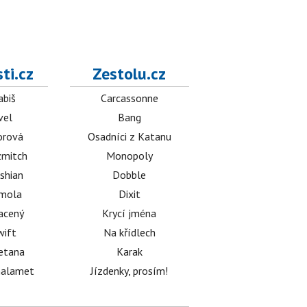
ti.cz
Zestolu.cz
abiš
Carcassonne
vel
Bang
orová
Osadníci z Katanu
mitch
Monopoly
shian
Dobble
émola
Dixit
acený
Krycí jména
wift
Na křídlech
etana
Karak
halamet
Jízdenky, prosím!