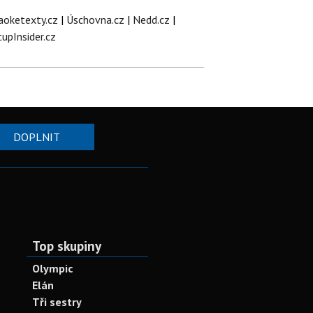
aoketexty.cz
|
Úschovna.cz
|
Nedd.cz
|
tupInsider.cz
DOPLNIT
Top skupiny
Olympic
Elán
Tři sestry