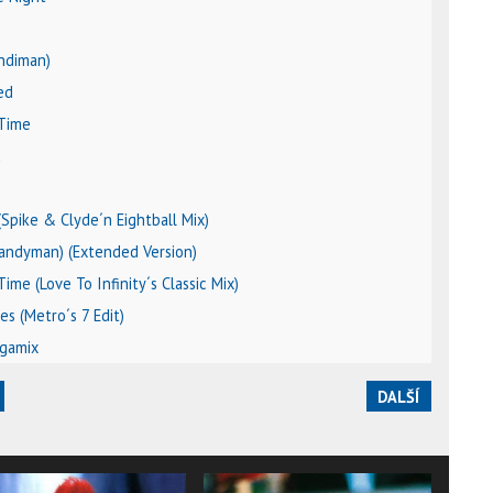
andiman)
ed
 Time
u
Spike & Clyde´n Eightball Mix)
(Candyman) (Extended Version)
Time (Love To Infinity´s Classic Mix)
es (Metro´s 7 Edit)
egamix
DALŠÍ