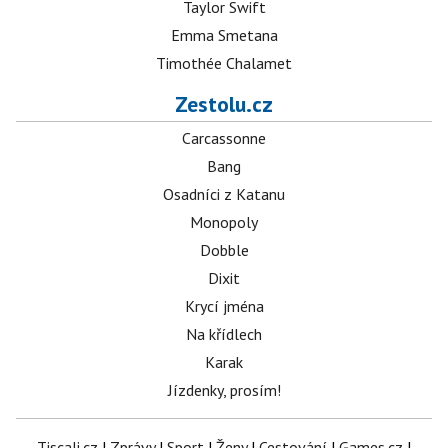
Taylor Swift
Emma Smetana
Timothée Chalamet
Zestolu.cz
Carcassonne
Bang
Osadníci z Katanu
Monopoly
Dobble
Dixit
Krycí jména
Na křídlech
Karak
Jízdenky, prosím!
Tiscali.cz
|
Zprávy
|
Sport
|
Ženy
|
Cestování
|
Games.cz
|