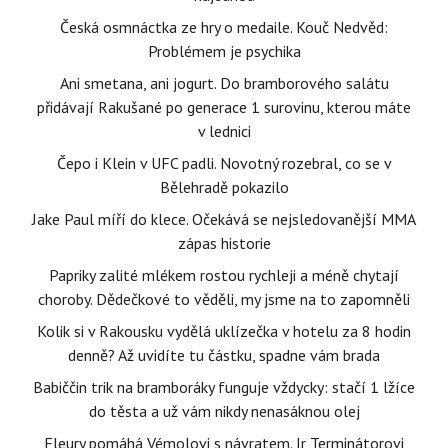
Česká osmnáctka ze hry o medaile. Kouč Nedvěd:
Problémem je psychika
Ani smetana, ani jogurt. Do bramborového salátu
přidávají Rakušané po generace 1 surovinu, kterou máte
v lednici
Čepo i Klein v UFC padli. Novotný rozebral, co se v
Bělehradě pokazilo
Jake Paul míří do klece. Očekává se nejsledovanější MMA
zápas historie
Papriky zalité mlékem rostou rychleji a méně chytají
choroby. Dědečkové to věděli, my jsme na to zapomněli
Kolik si v Rakousku vydělá uklízečka v hotelu za 8 hodin
denně? Až uvidíte tu částku, spadne vám brada
Babiččin trik na bramboráky funguje vždycky: stačí 1 lžíce
do těsta a už vám nikdy nenasáknou olej
Fleury pomáhá Vémolovi s návratem. Ir Terminátorovi