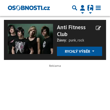
Anti Fitness
Club
Žánry:
punk
,
rock
RYCHLÝ VÝBĚR