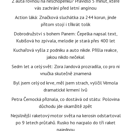
Z auta rovnou na neschopenku? Pravidlo 5 minut, které
vás zachrání před letní angínou
Action láká: Značková sluchátka za 244 korun, jinde
přitom stojí i třikrát tolik
Dobrodružství s bohem Panem: Čepelka napsal text,
Kubišová ho zpívala, melodie je stará přes 400 let
Kuchařová vyšla z podniku a auto nikde. Přišla reakce,
jakou nikdo nečekal
Sedm let a celý svět: Zora Jandová prozradila, co pro ni
vnučka skutečně znamená
Byl jsem celý od krve, měl jsem strach, vylíčil Vémola
dramatické krmení lvů
Petra Černocká přiznala, co dostává od státu: Polovina
důchodu jde okamžitě zpět
Nejsilnější raketový motor světa na kerosin odstartoval
po 9 letech průtahů. Rusko ho nacpalo do tří raket
najednou