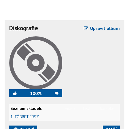
Diskografie
Upravit album
100%
Seznam skladeb:
video
text
karaoke
1. TÖBBET ÉRSZ