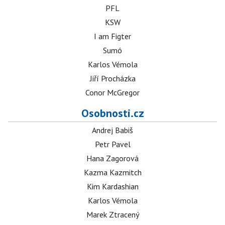
PFL
KSW
I am Figter
Sumó
Karlos Vémola
Jiří Procházka
Conor McGregor
Osobnosti.cz
Andrej Babiš
Petr Pavel
Hana Zagorová
Kazma Kazmitch
Kim Kardashian
Karlos Vémola
Marek Ztracený