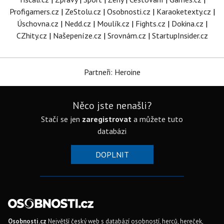
Profigamers.cz
|
ZeStolu.cz
|
Osobnosti.cz
|
Karaoketexty.cz
|
Úschovna.cz
|
Nedd.cz
|
Moulík.cz
|
Fights.cz
|
Dokina.cz
|
CZhity.cz
|
Našepeníze.cz
|
Srovnám.cz
|
StartupInsider.cz
Partneři: Heroine
Něco jste nenašli?
Stačí se jen
zaregistrovat
a můžete tuto
databázi
DOPLNIT
Osobnosti.cz
Největší český web s databází osobností, herců, hereček,