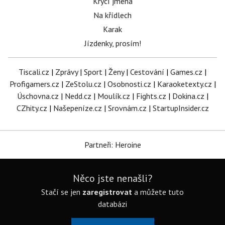
Krycí jména
Na křídlech
Karak
Jízdenky, prosím!
Tiscali.cz
|
Zprávy
|
Sport
|
Ženy
|
Cestování
|
Games.cz
|
Profigamers.cz
|
ZeStolu.cz
|
Osobnosti.cz
|
Karaoketexty.cz
|
Úschovna.cz
|
Nedd.cz
|
Moulík.cz
|
Fights.cz
|
Dokina.cz
|
CZhity.cz
|
Našepeníze.cz
|
Srovnám.cz
|
StartupInsider.cz
Partneři: Heroine
Něco jste nenašli?
Stačí se jen
zaregistrovat
a můžete tuto
databázi