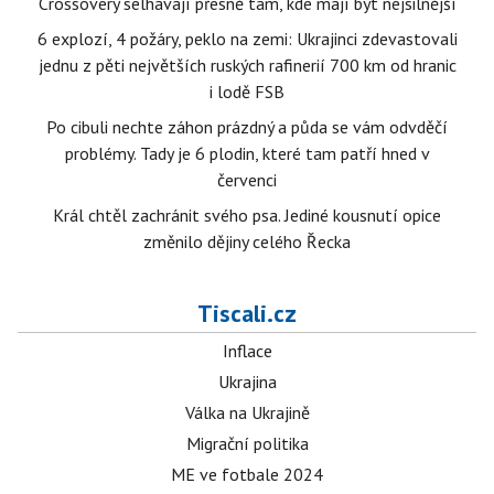
Crossovery selhávají přesně tam, kde mají být nejsilnější
6 explozí, 4 požáry, peklo na zemi: Ukrajinci zdevastovali
jednu z pěti největších ruských rafinerií 700 km od hranic
i lodě FSB
Po cibuli nechte záhon prázdný a půda se vám odvděčí
problémy. Tady je 6 plodin, které tam patří hned v
červenci
Král chtěl zachránit svého psa. Jediné kousnutí opice
změnilo dějiny celého Řecka
Tiscali.cz
Inflace
Ukrajina
Válka na Ukrajině
Migrační politika
ME ve fotbale 2024