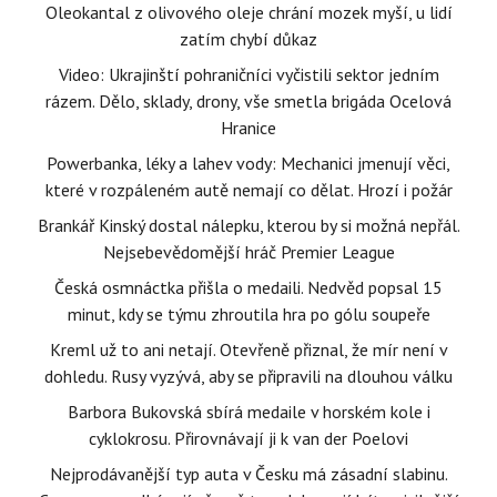
Oleokantal z olivového oleje chrání mozek myší, u lidí
zatím chybí důkaz
Video: Ukrajinští pohraničníci vyčistili sektor jedním
rázem. Dělo, sklady, drony, vše smetla brigáda Ocelová
Hranice
Powerbanka, léky a lahev vody: Mechanici jmenují věci,
které v rozpáleném autě nemají co dělat. Hrozí i požár
Brankář Kinský dostal nálepku, kterou by si možná nepřál.
Nejsebevědomější hráč Premier League
Česká osmnáctka přišla o medaili. Nedvěd popsal 15
minut, kdy se týmu zhroutila hra po gólu soupeře
Kreml už to ani netají. Otevřeně přiznal, že mír není v
dohledu. Rusy vyzývá, aby se připravili na dlouhou válku
Barbora Bukovská sbírá medaile v horském kole i
cyklokrosu. Přirovnávají ji k van der Poelovi
Nejprodávanější typ auta v Česku má zásadní slabinu.