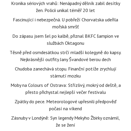
Kronika sériových vrahů: Nenápadný dělník zabil desítky
žen. Policii unikal téměř 20 let
Fascinující i nebezpečná. U pobřeží Chorvatska udeřila
mořská smršť
Do zápasu jsem šel po kalbě, přiznal BKFC šampion ve
službách Oktagonu
Těsně před osmdesátkou strčí mladší kolegyně do kapsy.
Nejkrásnější outfity Jany Švandové berou dech
Chudoba zanechává stopu. Finanční potíže zrychlují
stárnutí mozku
Moby na Colours of Ostrava: Střízlivý, mokrý od deště, a
přesto přichystal nejlepší večer festivalu
Zpátky do pece. Meteorologové upřesnili předpověď
počasí na víkend
Zásnuby v Londýně: Syn legendy Mekyho Žbirky oznámil,
že se žení