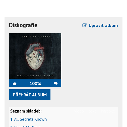
Diskografie
Upravit album
100%
PŘEHRÁT ALBUM
Seznam skladeb:
video
text
karaoke
1. All Secrets Known