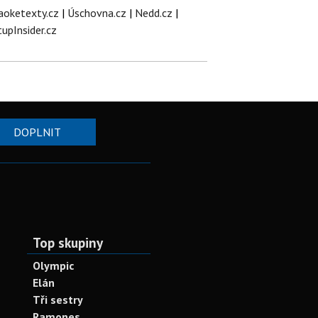
aoketexty.cz
|
Úschovna.cz
|
Nedd.cz
|
tupInsider.cz
DOPLNIT
Top skupiny
Olympic
Elán
Tři sestry
Ramones