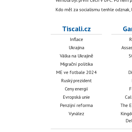
Vémola byl první Čech v UFC. Po něm p
Kdo měl za socialismu tenhle odznak, 
Tiscali.cz
Ga
Inflace
R
Ukrajina
Assas
Válka na Ukrajině
S
Migrační politika
ME ve fotbale 2024
D
Ruský prezident
Ceny energií
F
Evropská unie
Cal
Penzijní reforma
The E
Vynález
King
Del