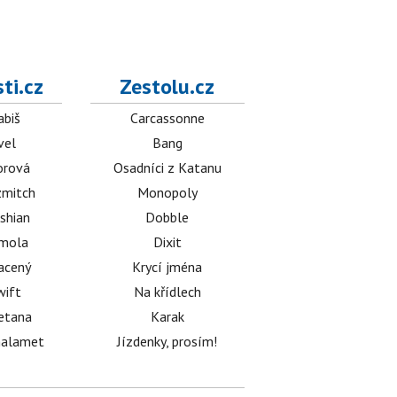
ti.cz
Zestolu.cz
abiš
Carcassonne
vel
Bang
orová
Osadníci z Katanu
mitch
Monopoly
shian
Dobble
émola
Dixit
acený
Krycí jména
wift
Na křídlech
etana
Karak
halamet
Jízdenky, prosím!