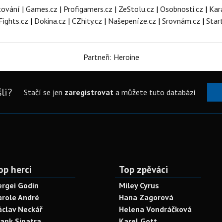
tování
|
Games.cz
|
Profigamers.cz
|
ZeStolu.cz
|
Osobnosti.cz
|
Kar
Fights.cz
|
Dokina.cz
|
CZhity.cz
|
Našepeníze.cz
|
Srovnám.cz
|
Star
Partneři: Heroine
li?
Stačí se jen
zaregistrovat
a můžete tuto databázi
op herci
Top zpěváci
ergei Godin
Miley Cyrus
arole André
Hana Zagorová
áclav Neckář
Helena Vondráčková
rank Sinatra
Karel Gott