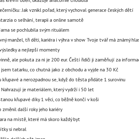
váš krevní oběh, ukazuje anatomie chodidla
černíčku: Jak vznikl pořad, který vychoval generace českých dětí
Katarzia o selhání, terapii a online samotě
Farna se pochlubila svým rituálem
ný manžel, tři děti, kariéra i výhra v show Tvoje tvář má známý hla
– výsledky a nejlepší momenty
ě, ale pokuta za ni je 200 eur. Čeští řidiči ji zaměňují za informa
jsem tatarku, co chutná jako z obchodu a vyjde na 30 Kč
u křupavé a nerozpadnou se, když do těsta přidáte 1 surovinu
 Nahrazují je materiálem, který vydrží i 50 let
stanou křupavé díky 1 věci, co běžně končí v koši
změnil další roky jeho kariéry
jara na místě, které má skoro každý byt
tky si nebral