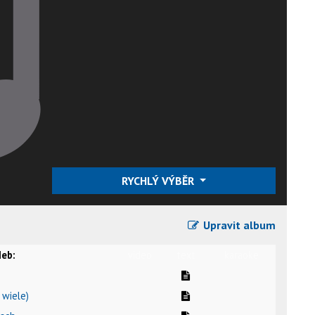
RYCHLÝ VÝBĚR
Upravit album
eb:
video
text
karaoke
h wiele)