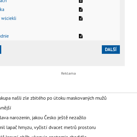
bach
nka
i wściekli
udnie
DALŠÍ
Soukupa našli zle zbitého po útoku maskovaných mužů
vnější
lava narozenin, jakou Česko ještě nezažilo
nil lapač hmyzu, vyčistí dvacet metrů prostoru