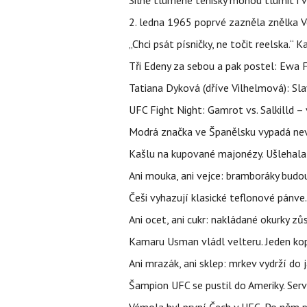
Silně tlumené tenisky mohou tlumit i 
2. ledna 1965 poprvé zazněla znělka Ve
„Chci psát písničky, ne točit reelska.“ 
Tři Edeny za sebou a pak postel: Ewa 
Tatiana Dyková (dříve Vilhelmová): Slav
UFC Fight Night: Gamrot vs. Salkilld 
Modrá značka ve Španělsku vypadá nevinn
Kašlu na kupované majonézy. Ušlehala 
Ani mouka, ani vejce: bramboráky budo
Češi vyhazují klasické teflonové pánve.
Ani ocet, ani cukr: nakládané okurky zů
Kamaru Usman vládl velteru. Jeden kop 
Ani mrazák, ani sklep: mrkev vydrží do 
Šampion UFC se pustil do Ameriky. Serví