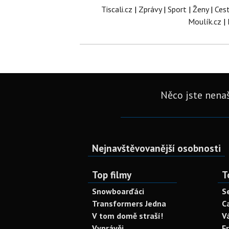
Tiscali.cz
|
Zprávy
|
Sport
|
Ženy
|
Ces
Moulík.cz
|
Něco jste nenaš
Nejnavštěvovanější osobnosti
Top filmy
T
Snowboarďáci
S
Transformers Jedna
C
V tom domě straší!
V
Vyprávěj
F