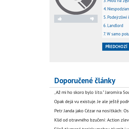
3. Miód na zę
4. Niespodzia
5. Podejrzliwi 
6. Landlord
7. W samo poł
PŘEDCHOZÍ
Doporučené články
„Až mi ho skoro bylo líto." Jaromíra 
Opak dejá vu existuje. Je ale ještě podi
Petr Janda jako Cézar na nosítkách: Os
Klid od otravného bzučení: Action zlev