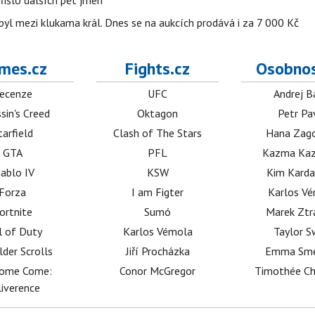
řišlo dalších pět jmen
byl mezi klukama král. Dnes se na aukcích prodává i za 7 000 Kč
mes.cz
Fights.cz
Osobnos
ecenze
UFC
Andrej B
sin's Creed
Oktagon
Petr Pa
tarfield
Clash of The Stars
Hana Zag
GTA
PFL
Kazma Kaz
iablo IV
KSW
Kim Karda
Forza
I am Figter
Karlos V
ortnite
Sumó
Marek Ztr
l of Duty
Karlos Vémola
Taylor S
lder Scrolls
Jiří Procházka
Emma Sm
dome Come:
Conor McGregor
Timothée C
iverence