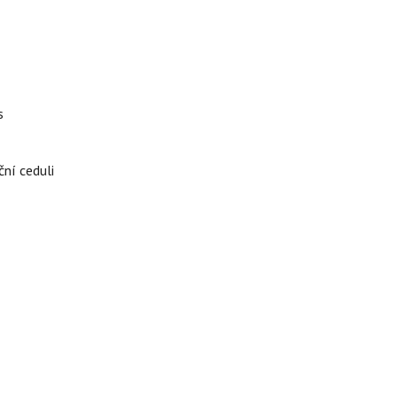
s
ční ceduli