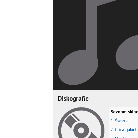
Diskografie
Seznam sklad
1. Świeca
2. Ulica (jakic