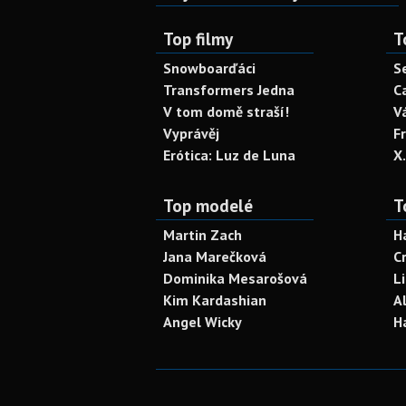
Top filmy
T
Snowboarďáci
S
Transformers Jedna
C
V tom domě straší!
V
Vyprávěj
F
Erótica: Luz de Luna
X
Top modelé
T
Martin Zach
H
Jana Marečková
C
Dominika Mesarošová
L
Kim Kardashian
A
Angel Wicky
H