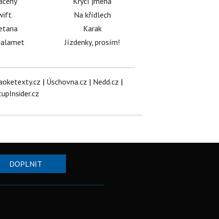
acený
Krycí jména
wift
Na křídlech
etana
Karak
halamet
Jízdenky, prosím!
aoketexty.cz
|
Úschovna.cz
|
Nedd.cz
|
tupInsider.cz
DOPLNIT