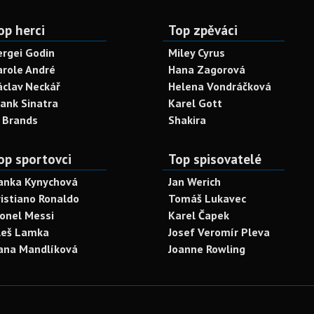
op herci
Top zpěváci
ergei Godin
Miley Cyrus
arole André
Hana Zagorová
áclav Neckář
Helena Vondráčková
rank Sinatra
Karel Gott
. Brands
Shakira
op sportovci
Top spisovatelé
anka Kynychová
Jan Werich
ristiano Ronaldo
Tomáš Lukavec
ionel Messi
Karel Čapek
leš Lamka
Josef Veromír Pleva
ana Mandlíková
Joanne Rowling