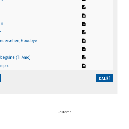
ti
r
wiedersehen, Goodbye
e
i beguine (Ti Amo)
empre
DALŠÍ