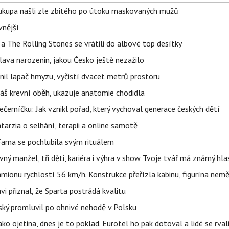
Soukupa našli zle zbitého po útoku maskovaných mužů
vnější
a The Rolling Stones se vrátili do albové top desítky
lava narozenin, jakou Česko ještě nezažilo
nil lapač hmyzu, vyčistí dvacet metrů prostoru
váš krevní oběh, ukazuje anatomie chodidla
černíčku: Jak vznikl pořad, který vychoval generace českých dětí
Katarzia o selhání, terapii a online samotě
Farna se pochlubila svým rituálem
ný manžel, tři děti, kariéra i výhra v show Tvoje tvář má známý hla
ionu rychlostí 56 km/h. Konstrukce přeřízla kabinu, figurína nemě
vi přiznal, že Sparta postrádá kvalitu
teský promluvil po ohnivé nehodě v Polsku
ako ojetina, dnes je to poklad. Eurotel ho pak dotoval a lidé se rval