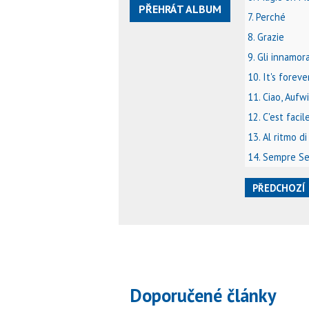
PŘEHRÁT ALBUM
7. Perché
8. Grazie
9. Gli innamora
10. It's foreve
11. Ciao, Auf
12. C'est facil
13. Al ritmo d
14. Sempre S
PŘEDCHOZÍ
Doporučené články