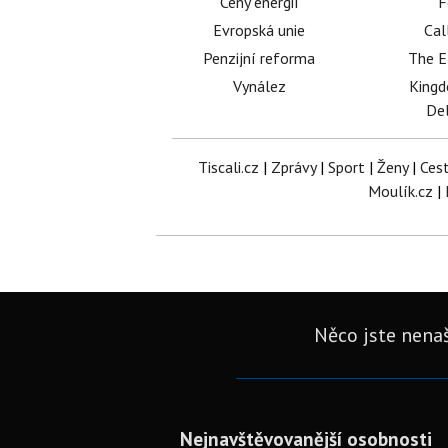
Ceny energií
F
Evropská unie
Cal
Penzijní reforma
The E
Vynález
King
Del
Tiscali.cz
|
Zprávy
|
Sport
|
Ženy
|
Ces
Moulík.cz
|
Něco jste nenaš
Nejnavštěvovanější osobnosti