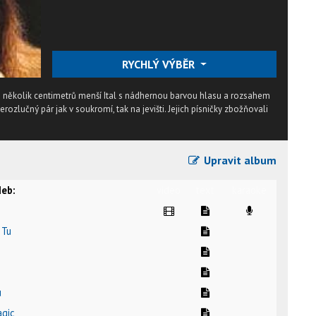
RYCHLÝ VÝBĚR
o několik centimetrů menší Ital s nádhernou barvou hlasu a rozsahem
rozlučný pár jak v soukromí, tak na jevišti. Jejich písničky zbožňovali
Upravit album
eb:
video
text
karaoke
 Tu
u
agic