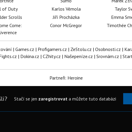
ortnite
Sumó
Marek Ztr
l of Duty
Karlos Vémola
Taylor S
lder Scrolls
Jiří Procházka
Emma Sm
dome Come:
Conor McGregor
Timothée C
iverence
tování
|
Games.cz
|
Profigamers.cz
|
ZeStolu.cz
|
Osobnosti.cz
|
Kar
Fights.cz
|
Dokina.cz
|
CZhity.cz
|
Našepeníze.cz
|
Srovnám.cz
|
Star
Partneři: Heroine
li?
Stačí se jen
zaregistrovat
a můžete tuto databázi