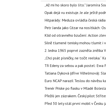
„Až mi ho skoro bylo líto." Jaromíra 
Opak dejá vu existuje. Je ale ještě podi
Hitparády: Meduza ovládla česká rádia 
Petr Janda jako Cézar na nosítkách: Os
Klid od otravného bzučení: Action zlev
Silně tlumené tenisky mohou tlumit i 
2. ledna 1965 poprvé zazněla znělka Ve
„Chci psát písničky, ne točit reelska.“ 
Tři Edeny za sebou a pak postel: Ewa 
Tatiana Dyková (dříve Vilhelmová): Slav
Euro NCAP narazil Teslou do návěsu kam
Trenér Priske po fiasku v Mladé Bolesla
Přežili jen zázrakem. Český pilot Stří
Před 30 lety stál první mobil v Česku j