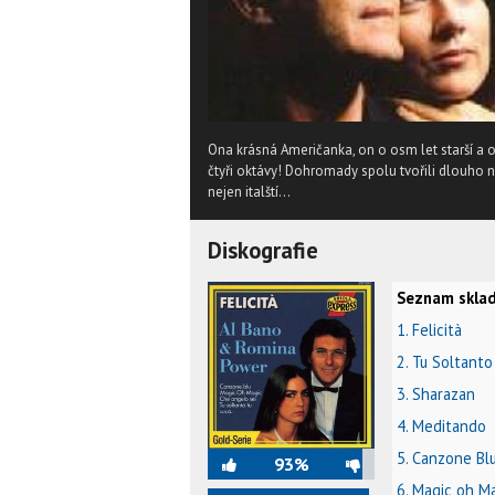
Ona krásná Američanka, on o osm let starší a 
čtyři oktávy! Dohromady spolu tvořili dlouho ne
nejen italští...
Diskografie
Seznam sklad
1. Felicità
2. Tu Soltanto
3. Sharazan
4. Meditando
5. Canzone Bl
93%
6. Magic oh M