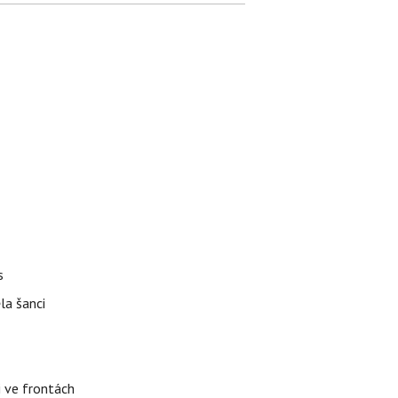
s
la šanci
i ve frontách