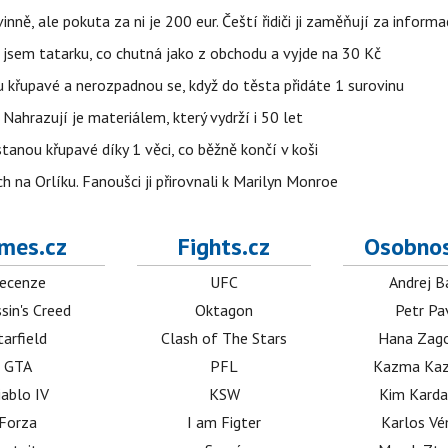
ě, ale pokuta za ni je 200 eur. Čeští řidiči ji zaměňují za informa
jsem tatarku, co chutná jako z obchodu a vyjde na 30 Kč
u křupavé a nerozpadnou se, když do těsta přidáte 1 surovinu
 Nahrazují je materiálem, který vydrží i 50 let
stanou křupavé díky 1 věci, co běžně končí v koši
 na Orlíku. Fanoušci ji přirovnali k Marilyn Monroe
mes.cz
Fights.cz
Osobnos
ecenze
UFC
Andrej B
sin's Creed
Oktagon
Petr Pa
tarfield
Clash of The Stars
Hana Zag
GTA
PFL
Kazma Kaz
iablo IV
KSW
Kim Karda
Forza
I am Figter
Karlos V