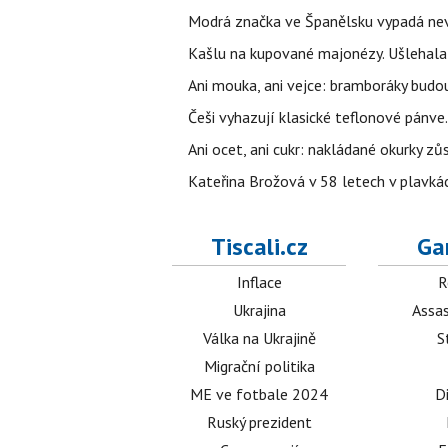
Modrá značka ve Španělsku vypadá nevinn
Kašlu na kupované majonézy. Ušlehala 
Ani mouka, ani vejce: bramboráky budo
Češi vyhazují klasické teflonové pánve.
Ani ocet, ani cukr: nakládané okurky zů
Kateřina Brožová v 58 letech v plavkách
Tiscali.cz
Ga
Inflace
R
Ukrajina
Assas
Válka na Ukrajině
S
Migrační politika
ME ve fotbale 2024
D
Ruský prezident