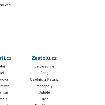
ční ceduli
ti.cz
Zestolu.cz
abiš
Carcassonne
vel
Bang
orová
Osadníci z Katanu
mitch
Monopoly
shian
Dobble
émola
Dixit