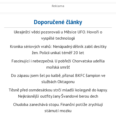
Doporučené články
Ukrajinští vědci pozorovali u Měsíce UFO. Hovoří o
vyspělé technologii
Kronika sériových vrahů: Nenápadný dělník zabil desítky
žen. Policii unikal téměř 20 let
Fascinující i nebezpečná. U pobřeží Chorvatska udeřila
mořská smršť
Do zápasu jsem šel po kalbě, přiznal BKFC šampion ve
službách Oktagonu
Těsně před osmdesátkou strčí mladší kolegyně do kapsy.
Nejkrásnější outfity Jany Švandové berou dech
Chudoba zanechává stopu. Finanční potíže zrychlují
stárnutí mozku