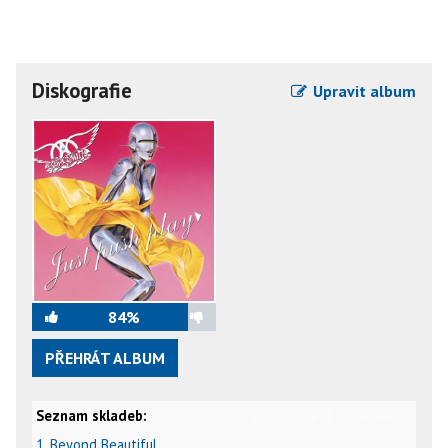
Diskografie
Upravit album
84%
PŘEHRÁT ALBUM
Seznam skladeb:
video
text
karaoke
1. Beyond Beautiful