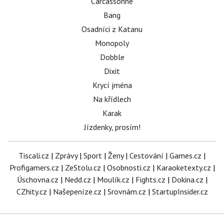
Carcassonne
Bang
Osadníci z Katanu
Monopoly
Dobble
Dixit
Krycí jména
Na křídlech
Karak
Jízdenky, prosím!
Tiscali.cz
|
Zprávy
|
Sport
|
Ženy
|
Cestování
|
Games.cz
|
Profigamers.cz
|
ZeStolu.cz
|
Osobnosti.cz
|
Karaoketexty.cz
|
Úschovna.cz
|
Nedd.cz
|
Moulík.cz
|
Fights.cz
|
Dokina.cz
|
CZhity.cz
|
Našepeníze.cz
|
Srovnám.cz
|
StartupInsider.cz