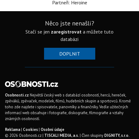
Partneři: Heroine
Něco jste nenašli?
Stačí se jen
zaregistrovat
a můžete tuto
databázi
DOPLNIT
Osobnosti.cz
Největší český web s databází osobností, herců, hereček,
zpěváků, zpěvaček, modelek, filmů, hudebních skupin a sportovců. Kromě
toho zde najdete i spisovatele, panovníky a finančníky. Vedle užitečných
informací web obsahuje i fotografie, diskografie, filmografie a vztahy
známých osobností.
Reklama
|
Cookies
|
Osobní údaje
© 2026 Osobnosti.cz |
TISCALI MEDIA, a.s.
| Člen skupiny
DIGNITY, s.r.o.