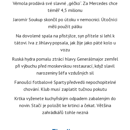
Vémola prodává své slavné „géčko“. Za Mercedes chce
téměř 4,5 milionu
Jaromír Soukup skončil po útoku v nemocnici. Útočníci
měli použít pálku
Na dovolené spala na přistýlce, syn přítele si lehl k
tátovi. Iva z Jihlavy popsala, jak žije jako páté kolo u
vozu
Ruská hydra pomalu ztrácí hlavy. Generálmajor zemřel
při výbuchu před moskevskou restaurací, když slavil
narozeniny šéfa vzdušných sil
Fanoušci fotbalové Sparty předvedli nepochopitelné
chování. Klub musí zaplatit tučnou pokutu
Krtka vyženete kuchyňským odpadem zabaleným do
novin. Stačí je položit ke krtinci a čekat. Většina
zahrádkářů tohle nezná