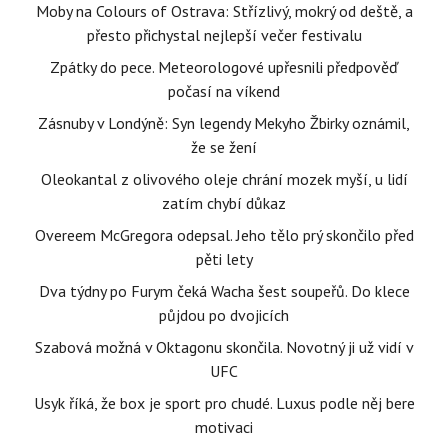
Moby na Colours of Ostrava: Střízlivý, mokrý od deště, a
přesto přichystal nejlepší večer festivalu
Zpátky do pece. Meteorologové upřesnili předpověď
počasí na víkend
Zásnuby v Londýně: Syn legendy Mekyho Žbirky oznámil,
že se žení
Oleokantal z olivového oleje chrání mozek myší, u lidí
zatím chybí důkaz
Overeem McGregora odepsal. Jeho tělo prý skončilo před
pěti lety
Dva týdny po Furym čeká Wacha šest soupeřů. Do klece
půjdou po dvojicích
Szabová možná v Oktagonu skončila. Novotný ji už vidí v
UFC
Usyk říká, že box je sport pro chudé. Luxus podle něj bere
motivaci