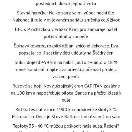
posledních dnech jejího života
Slavná herečka: Na konkurz se mi vůbec nechtělo.
Nakonec jí role v milovaném seriálu změnila celý život
UFC s Procházkou v Praze? Kincl pro samuraje našel
potenciálního soupeře
Špinavý koberec, rozbitý džbán, zničené dekorace. Eva
popsala, co jí sestřiny děti udělaly na Štědrý den
Slíbili dojezd 459 km na nabití, auto zvládlo o 18 %
méně. Soud dal majiteli za pravdu a přikázal prodejci
vrácení peněz
Rusové se bojí. Nový ukrajinský dron CAPITAN zasáhne
na 100 km a nepotřebuje pilota. Šance na přežití klesá k
nule
Bill Gates dal v roce 1980 kamarádovi ze školy 8 %
Microsoftu. Dnes je Steve Ballmer bohatší než on sám
Teploty 35–40 °C můžou poškodit naše auta. Řešení?