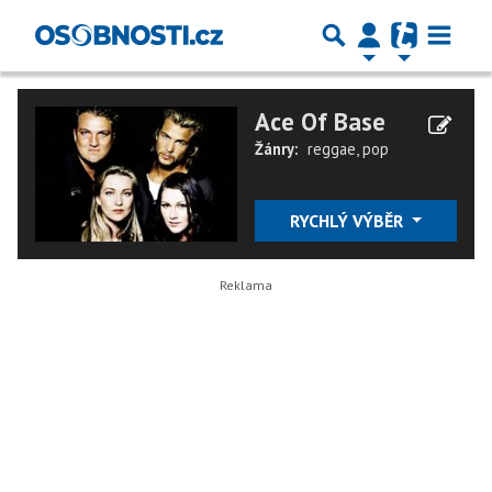
Ace Of Base
Žánry:
reggae
,
pop
RYCHLÝ VÝBĚR