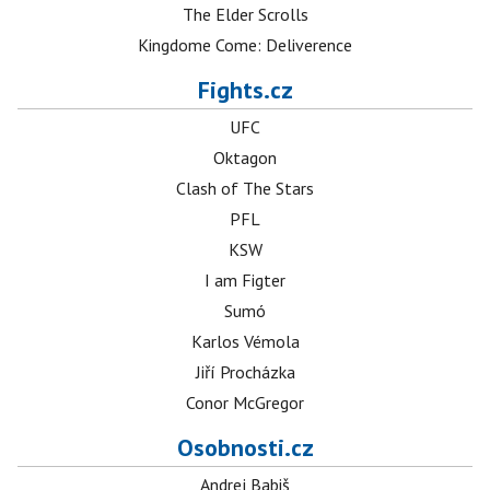
The Elder Scrolls
Kingdome Come: Deliverence
Fights.cz
UFC
Oktagon
Clash of The Stars
PFL
KSW
I am Figter
Sumó
Karlos Vémola
Jiří Procházka
Conor McGregor
Osobnosti.cz
Andrej Babiš