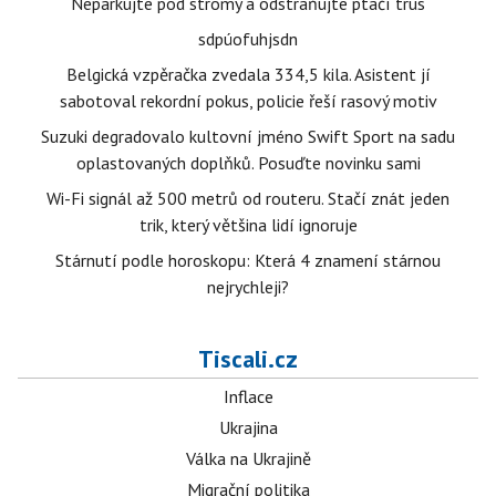
Neparkujte pod stromy a odstraňujte ptačí trus
sdpúofuhjsdn
Belgická vzpěračka zvedala 334,5 kila. Asistent jí
sabotoval rekordní pokus, policie řeší rasový motiv
Suzuki degradovalo kultovní jméno Swift Sport na sadu
oplastovaných doplňků. Posuďte novinku sami
Wi-Fi signál až 500 metrů od routeru. Stačí znát jeden
trik, který většina lidí ignoruje
Stárnutí podle horoskopu: Která 4 znamení stárnou
nejrychleji?
Tiscali.cz
Inflace
Ukrajina
Válka na Ukrajině
Migrační politika