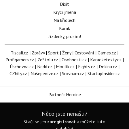
Dixit
Krycí jména
Na křídlech
Karak
Jízdenky, prosím!
Tiscali.cz
|
Zprávy
|
Sport
|
Ženy
|
Cestování
|
Games.cz
|
Profigamers.cz
|
ZeStolu.cz
|
Osobnosti.cz
|
Karaoketexty.cz
|
Úschovna.cz
|
Nedd.cz
|
Moulík.cz
|
Fights.cz
|
Dokina.cz
|
CZhity.cz
|
Našepeníze.cz
|
Srovnám.cz
|
StartupInsider.cz
Partneři: Heroine
Něco jste nenašli?
Stačí se jen
zaregistrovat
a můžete tuto
databázi