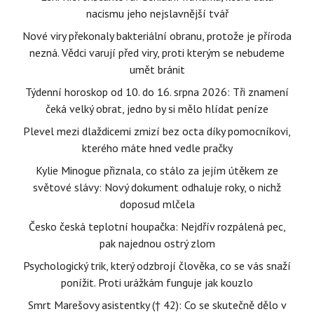
nacismu jeho nejslavnější tvář
Nové viry překonaly bakteriální obranu, protože je příroda
nezná. Vědci varují před viry, proti kterým se nebudeme
umět bránit
Týdenní horoskop od 10. do 16. srpna 2026: Tři znamení
čeká velký obrat, jedno by si mělo hlídat peníze
Plevel mezi dlaždicemi zmizí bez octa díky pomocníkovi,
kterého máte hned vedle pračky
Kylie Minogue přiznala, co stálo za jejím útěkem ze
světové slávy: Nový dokument odhaluje roky, o nichž
doposud mlčela
Česko česká teplotní houpačka: Nejdřív rozpálená pec,
pak najednou ostrý zlom
Psychologický trik, který odzbrojí člověka, co se vás snaží
ponížit. Proti urážkám funguje jak kouzlo
Smrt Marešovy asistentky († 42): Co se skutečně dělo v