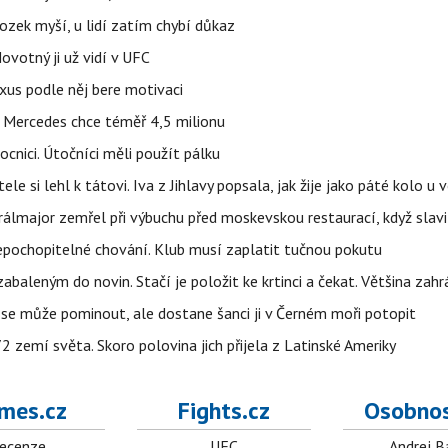
ozek myší, u lidí zatím chybí důkaz
votný ji už vidí v UFC
uxus podle něj bere motivaci
a Mercedes chce téměř 4,5 milionu
cnici. Útočníci měli použít pálku
ele si lehl k tátovi. Iva z Jihlavy popsala, jak žije jako páté kolo u 
álmajor zemřel při výbuchu před moskevskou restaurací, když slavi
epochopitelné chování. Klub musí zaplatit tučnou pokutu
aleným do novin. Stačí je položit ke krtinci a čekat. Většina zah
 se může pominout, ale dostane šanci ji v Černém moři potopit
 zemí světa. Skoro polovina jich přijela z Latinské Ameriky
mes.cz
Fights.cz
Osobnos
ecenze
UFC
Andrej B