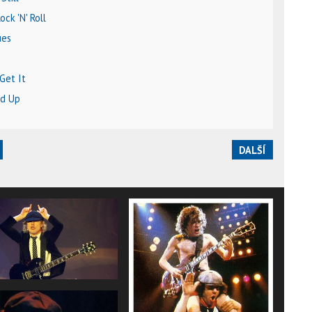
ock 'N' Roll
ues
Get It
ed Up
DALŠÍ