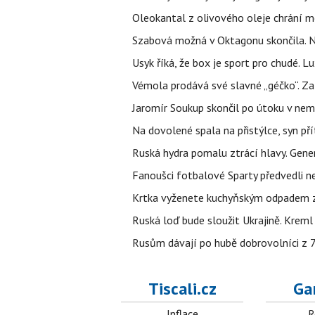
Oleokantal z olivového oleje chrání m
Szabová možná v Oktagonu skončila. No
Usyk říká, že box je sport pro chudé. L
Vémola prodává své slavné „géčko“. Z
Jaromír Soukup skončil po útoku v nemo
Na dovolené spala na přistýlce, syn přít
Ruská hydra pomalu ztrácí hlavy. Gener
Fanoušci fotbalové Sparty předvedli n
Krtka vyženete kuchyňským odpadem zab
Ruská loď bude sloužit Ukrajině. Kreml
Rusům dávají po hubě dobrovolníci z 72
Tiscali.cz
Ga
Inflace
R