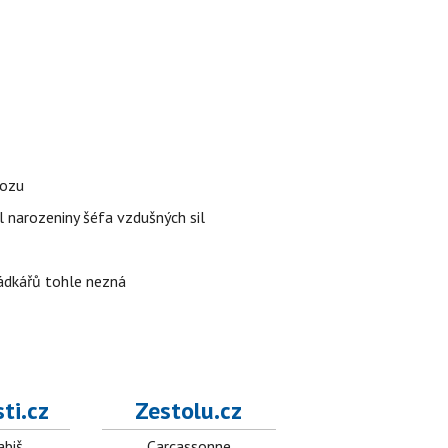
vozu
l narozeniny šéfa vzdušných sil
rádkářů tohle nezná
ti.cz
Zestolu.cz
abiš
Carcassonne