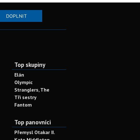
DOPLNIT
Top skupiny
Elán
Olympic
Stranglers, The
Tři sestry
Fantom
Top panovníci
Přemysl Otakar II.
Kate Middleton