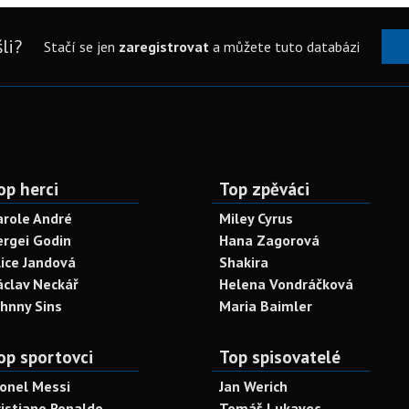
li?
Stačí se jen
zaregistrovat
a můžete tuto databázi
op herci
Top zpěváci
arole André
Miley Cyrus
ergei Godin
Hana Zagorová
lice Jandová
Shakira
áclav Neckář
Helena Vondráčková
ohnny Sins
Maria Baimler
op sportovci
Top spisovatelé
ionel Messi
Jan Werich
ristiano Ronaldo
Tomáš Lukavec