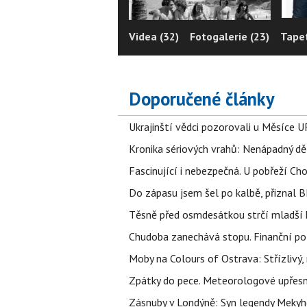
Videa (32)
Fotogalerie (23)
Tapet
Doporučené články
Ukrajinští vědci pozorovali u Měsíce U
Kronika sériových vrahů: Nenápadný děln
Fascinující i nebezpečná. U pobřeží Ch
Do zápasu jsem šel po kalbě, přiznal
Těsně před osmdesátkou strčí mladší k
Chudoba zanechává stopu. Finanční pot
Moby na Colours of Ostrava: Střízlivý, 
Zpátky do pece. Meteorologové upřesn
Zásnuby v Londýně: Syn legendy Mekyho