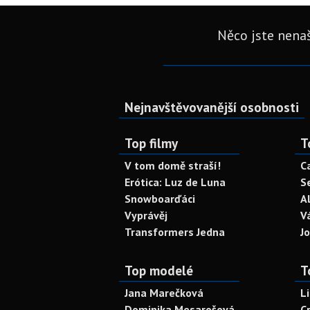
Něco jste nenaš
Nejnavštěvovanější osobnosti
Top filmy
T
V tom domě straší!
C
Erótica: Luz de Luna
S
Snowboarďáci
A
Vyprávěj
V
Transformers Jedna
J
Top modelé
T
Jana Marečková
L
Dominika Mesarošová
C