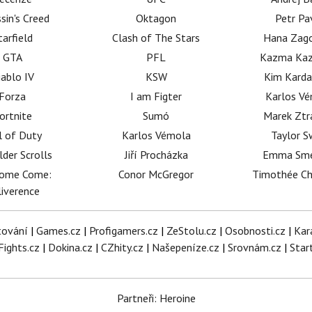
sin's Creed
Oktagon
Petr Pa
tarfield
Clash of The Stars
Hana Zag
GTA
PFL
Kazma Kaz
iablo IV
KSW
Kim Karda
Forza
I am Figter
Karlos V
ortnite
Sumó
Marek Ztr
l of Duty
Karlos Vémola
Taylor S
lder Scrolls
Jiří Procházka
Emma Sm
dome Come:
Conor McGregor
Timothée C
iverence
tování
|
Games.cz
|
Profigamers.cz
|
ZeStolu.cz
|
Osobnosti.cz
|
Kar
Fights.cz
|
Dokina.cz
|
CZhity.cz
|
Našepeníze.cz
|
Srovnám.cz
|
Star
Partneři: Heroine