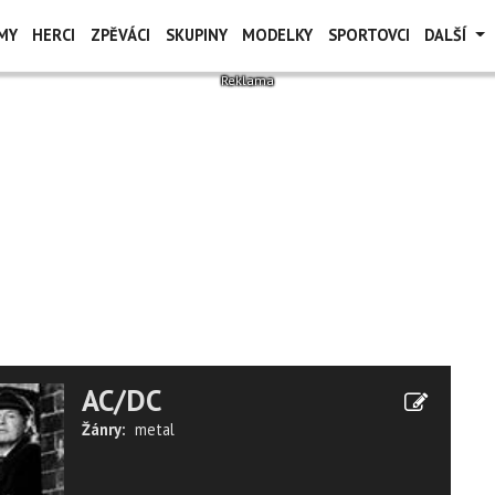
MY
HERCI
ZPĚVÁCI
SKUPINY
MODELKY
SPORTOVCI
DALŠÍ
AC/DC
Žánry:
metal