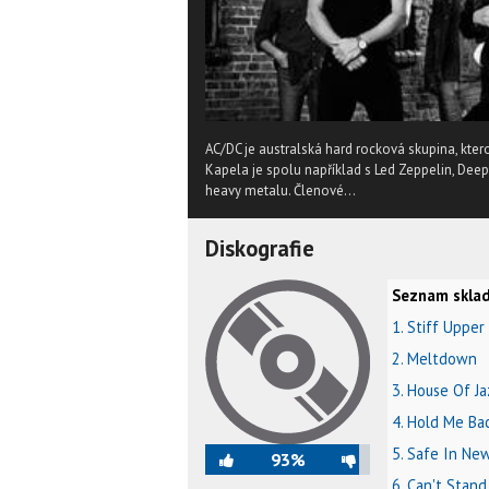
AC/DC je australská hard rocková skupina, kter
Kapela je spolu například s Led Zeppelin, De
heavy metalu. Členové...
Diskografie
Seznam sklad
1. Stiff Upper
2. Meltdown
3. House Of Ja
4. Hold Me Ba
5. Safe In New
93%
6. Can't Stand 