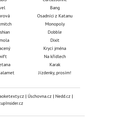
vel
Bang
orová
Osadníci z Katanu
mitch
Monopoly
shian
Dobble
émola
Dixit
acený
Krycí jména
wift
Na křídlech
etana
Karak
halamet
Jízdenky, prosím!
aoketexty.cz
|
Úschovna.cz
|
Nedd.cz
|
tupInsider.cz