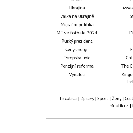
Ukrajina
Assas
Válka na Ukrajině
S
Migrační politika
ME ve fotbale 2024
D
Ruský prezident
Ceny energií
F
Evropská unie
Cal
Penzijní reforma
The E
Vynález
King
Del
Tiscali.cz
|
Zprávy
|
Sport
|
Ženy
|
Ces
Moulík.cz
|