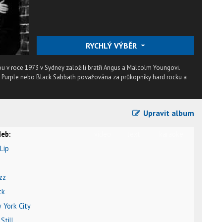
RYCHLÝ VÝBĚR
ou v roce 1973 v Sydney založili bratři Angus a Malcolm Youngovi.
ep Purple nebo Black Sabbath považována za průkopníky hard rocku a
Upravit album
eb:
video
text
karaoke
 Lip
zz
ck
 York City
Still