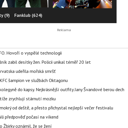
y (9)
Fanklub (624)
FO. Hovoří o vyspělé technologii
ík zabil desítky žen. Policii unikal téměř 20 let
orvatska udeřila mořská smršť
 BKFC šampion ve službách Oktagonu
olegyně do kapsy. Nejkrásnější outfity Jany Švandové berou dech
íže zrychlují stárnutí mozku
mokrý od deště, a přesto přichystal nejlepší večer festivalu
ili předpověď počasí na víkend
 Žbirky oznámil, že se žení