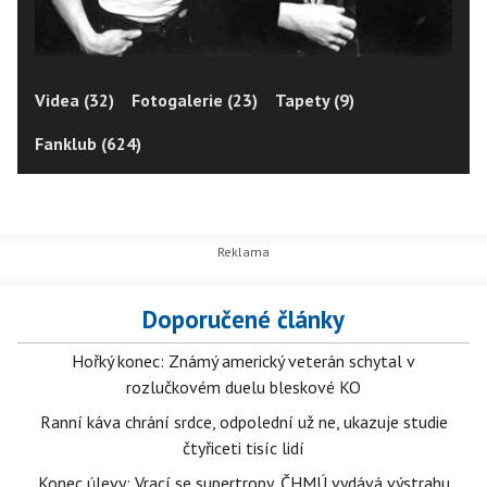
Videa (32)
Fotogalerie (23)
Tapety (9)
Fanklub (624)
Doporučené články
Hořký konec: Známý americký veterán schytal v
rozlučkovém duelu bleskové KO
Ranní káva chrání srdce, odpolední už ne, ukazuje studie
čtyřiceti tisíc lidí
Konec úlevy: Vrací se supertropy, ČHMÚ vydává výstrahu