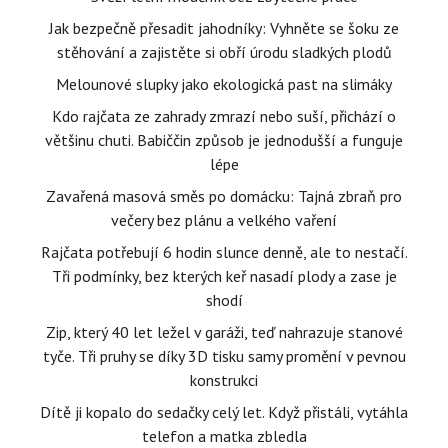
Jak bezpečně přesadit jahodníky: Vyhněte se šoku ze
stěhování a zajistěte si obří úrodu sladkých plodů
Melounové slupky jako ekologická past na slimáky
Kdo rajčata ze zahrady zmrazí nebo suší, přichází o
většinu chuti. Babiččin způsob je jednodušší a funguje
lépe
Zavařená masová směs po domácku: Tajná zbraň pro
večery bez plánu a velkého vaření
Rajčata potřebují 6 hodin slunce denně, ale to nestačí.
Tři podmínky, bez kterých keř nasadí plody a zase je
shodí
Zip, který 40 let ležel v garáži, teď nahrazuje stanové
tyče. Tři pruhy se díky 3D tisku samy promění v pevnou
konstrukci
Dítě ji kopalo do sedačky celý let. Když přistáli, vytáhla
telefon a matka zbledla