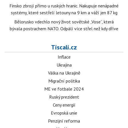
Finsko zbrojí přímo u ruských hranic. Nakupuje nenápadné
systémy, které sestřelí letouny na 9 km a váží jen 87 kg
Bělorusko vdechlo nový život sovětské „Vose“, která
bývala postrachem NATO. Odpálí více střel než kdy dříve
Tiscali.cz
Inflace
Ukrajina
Válka na Ukrajině
Migrační politika
ME ve fotbale 2024
Ruský prezident
Ceny energií
Evropská unie
Penzijní reforma