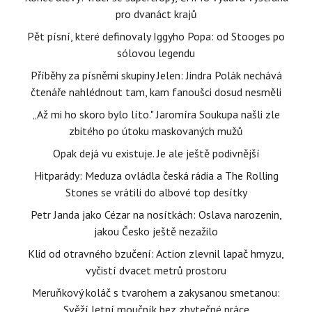
pro dvanáct krajů
Pět písní, které definovaly Iggyho Popa: od Stooges po
sólovou legendu
Příběhy za písněmi skupiny Jelen: Jindra Polák nechává
čtenáře nahlédnout tam, kam fanoušci dosud nesměli
„Až mi ho skoro bylo líto." Jaromíra Soukupa našli zle
zbitého po útoku maskovaných mužů
Opak dejá vu existuje. Je ale ještě podivnější
Hitparády: Meduza ovládla česká rádia a The Rolling
Stones se vrátili do albové top desítky
Petr Janda jako Cézar na nosítkách: Oslava narozenin,
jakou Česko ještě nezažilo
Klid od otravného bzučení: Action zlevnil lapač hmyzu,
vyčistí dvacet metrů prostoru
Meruňkový koláč s tvarohem a zakysanou smetanou:
Svěží letní moučník bez zbytečné práce