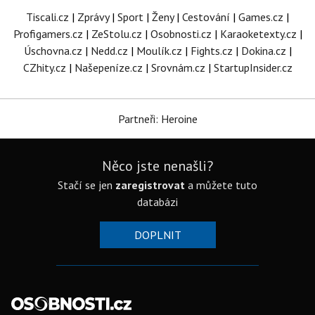
Tiscali.cz
|
Zprávy
|
Sport
|
Ženy
|
Cestování
|
Games.cz
|
Profigamers.cz
|
ZeStolu.cz
|
Osobnosti.cz
|
Karaoketexty.cz
|
Úschovna.cz
|
Nedd.cz
|
Moulík.cz
|
Fights.cz
|
Dokina.cz
|
CZhity.cz
|
Našepeníze.cz
|
Srovnám.cz
|
StartupInsider.cz
Partneři: Heroine
Něco jste nenašli?
Stačí se jen
zaregistrovat
a můžete tuto
databázi
DOPLNIT