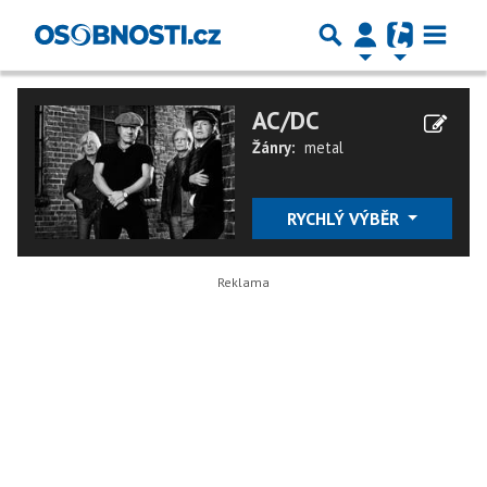
AC/DC
Žánry:
metal
RYCHLÝ VÝBĚR