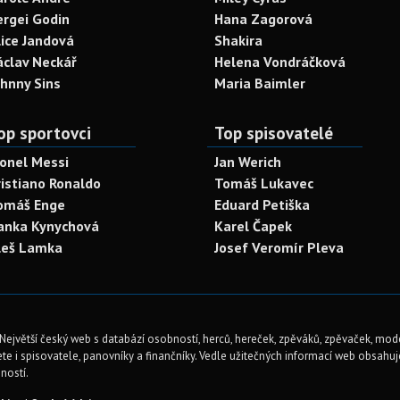
ergei Godin
Hana Zagorová
lice Jandová
Shakira
áclav Neckář
Helena Vondráčková
ohnny Sins
Maria Baimler
op sportovci
Top spisovatelé
ionel Messi
Jan Werich
ristiano Ronaldo
Tomáš Lukavec
omáš Enge
Eduard Petiška
anka Kynychová
Karel Čapek
leš Lamka
Josef Veromír Pleva
Největší český web s databází osobností, herců, hereček, zpěváků, zpěvaček, mod
te i spisovatele, panovníky a finančníky. Vedle užitečných informací web obsahuje 
ností.