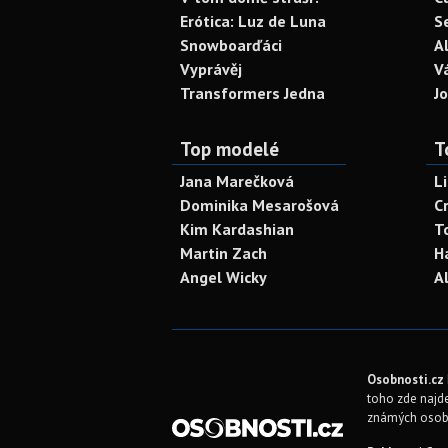
Erótica: Luz de Luna
S
Snowboarďáci
A
Vyprávěj
V
Transformers Jedna
J
Top modelé
T
Jana Marečková
L
Dominika Mesarošová
C
Kim Kardashian
T
Martin Zach
H
Angel Wicky
A
Osobnosti.cz
toho zde najde
známých osob