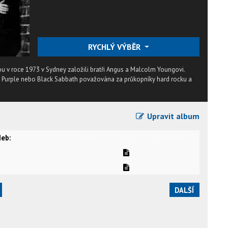
RYCHLÝ VÝBĚR
ou v roce 1973 v Sydney založili bratři Angus a Malcolm Youngovi.
ep Purple nebo Black Sabbath považována za průkopníky hard rocku a
Upravit album
eb:
video
text
karaoke
DALŠÍ