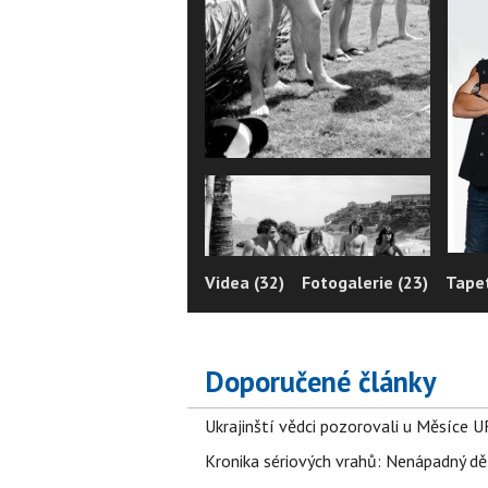
Videa (32)
Fotogalerie (23)
Tapet
Doporučené články
Ukrajinští vědci pozorovali u Měsíce U
Kronika sériových vrahů: Nenápadný děln