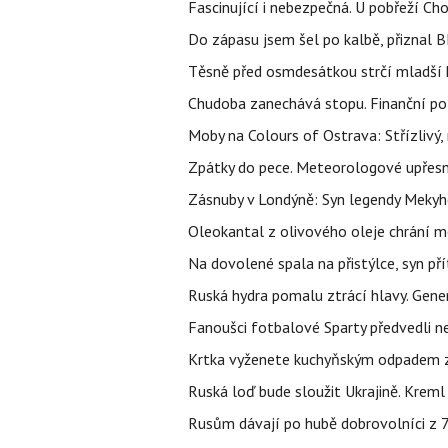
Fascinující i nebezpečná. U pobřeží Ch
Do zápasu jsem šel po kalbě, přiznal
Těsně před osmdesátkou strčí mladší k
Chudoba zanechává stopu. Finanční pot
Moby na Colours of Ostrava: Střízlivý, 
Zpátky do pece. Meteorologové upřesn
Zásnuby v Londýně: Syn legendy Mekyho
Oleokantal z olivového oleje chrání m
Na dovolené spala na přistýlce, syn přít
Ruská hydra pomalu ztrácí hlavy. Gener
Fanoušci fotbalové Sparty předvedli n
Krtka vyženete kuchyňským odpadem zab
Ruská loď bude sloužit Ukrajině. Kreml
Rusům dávají po hubě dobrovolníci z 72