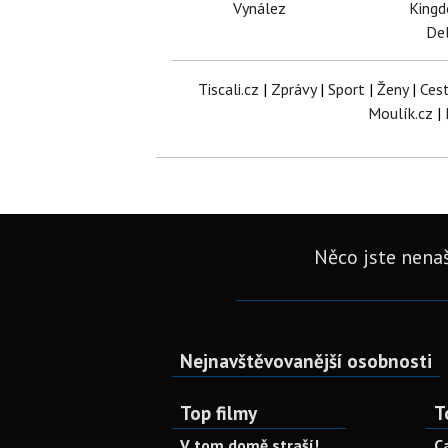
Vynález
King
Del
Tiscali.cz
|
Zprávy
|
Sport
|
Ženy
|
Ces
Moulík.cz
|
Něco jste nenaš
Nejnavštěvovanější osobnosti
Top filmy
T
V tom domě straší!
C