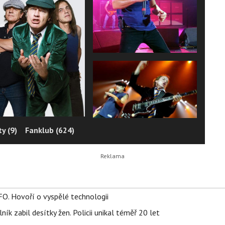
y (9)
Fanklub (624)
FO. Hovoří o vyspělé technologii
ík zabil desítky žen. Policii unikal téměř 20 let