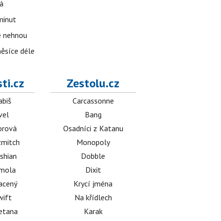
á
 minut
se nehnou
měsíce déle
ti.cz
Zestolu.cz
abiš
Carcassonne
vel
Bang
orová
Osadníci z Katanu
mitch
Monopoly
shian
Dobble
émola
Dixit
acený
Krycí jména
wift
Na křídlech
etana
Karak