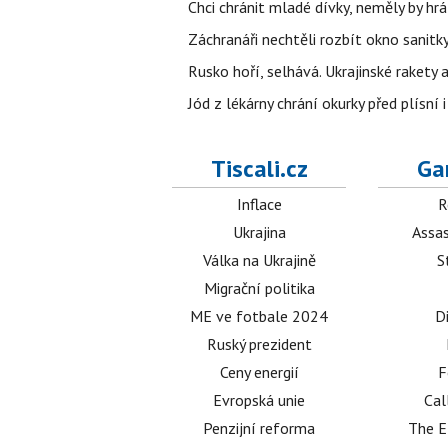
Chci chránit mladé dívky, neměly by h
Záchranáři nechtěli rozbít okno sanitky
Rusko hoří, selhává. Ukrajinské rakety a
Jód z lékárny chrání okurky před plísní
Tiscali.cz
Ga
Inflace
R
Ukrajina
Assas
Válka na Ukrajině
S
Migrační politika
ME ve fotbale 2024
D
Ruský prezident
Ceny energií
F
Evropská unie
Cal
Penzijní reforma
The E