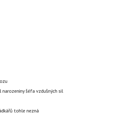
vozu
l narozeniny šéfa vzdušných sil
rádkářů tohle nezná