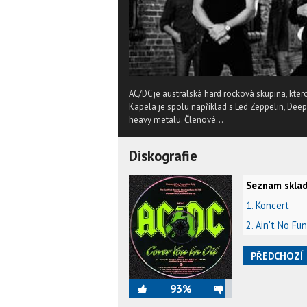
AC/DC je australská hard rocková skupina, kter
Kapela je spolu například s Led Zeppelin, De
heavy metalu. Členové...
Diskografie
Seznam sklad
1. Koncert
2. Ain't No Fun
PŘEDCHOZÍ
93%