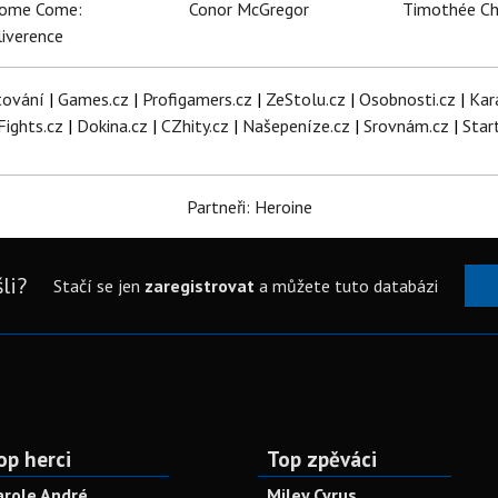
dome Come:
Conor McGregor
Timothée C
iverence
tování
|
Games.cz
|
Profigamers.cz
|
ZeStolu.cz
|
Osobnosti.cz
|
Kar
Fights.cz
|
Dokina.cz
|
CZhity.cz
|
Našepeníze.cz
|
Srovnám.cz
|
Star
Partneři: Heroine
li?
Stačí se jen
zaregistrovat
a můžete tuto databázi
op herci
Top zpěváci
arole André
Miley Cyrus