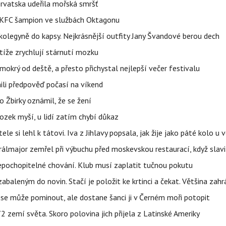
orvatska udeřila mořská smršť
 BKFC šampion ve službách Oktagonu
olegyně do kapsy. Nejkrásnější outfity Jany Švandové berou dech
íže zrychlují stárnutí mozku
mokrý od deště, a přesto přichystal nejlepší večer festivalu
ili předpověď počasí na víkend
 Žbirky oznámil, že se žení
ozek myší, u lidí zatím chybí důkaz
ele si lehl k tátovi. Iva z Jihlavy popsala, jak žije jako páté kolo u 
álmajor zemřel při výbuchu před moskevskou restaurací, když slavi
epochopitelné chování. Klub musí zaplatit tučnou pokutu
aleným do novin. Stačí je položit ke krtinci a čekat. Většina zah
 se může pominout, ale dostane šanci ji v Černém moři potopit
 zemí světa. Skoro polovina jich přijela z Latinské Ameriky