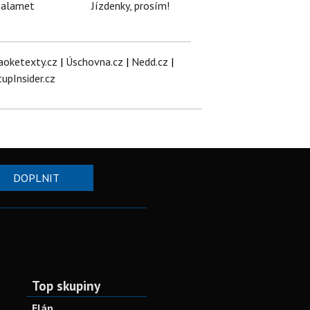
halamet
Jízdenky, prosím!
aoketexty.cz
|
Úschovna.cz
|
Nedd.cz
|
tupInsider.cz
DOPLNIT
Top skupiny
Elán