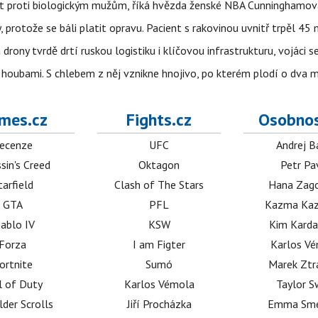
rát proti biologickým mužům, říká hvězda ženské NBA Cunninghamov
, protože se báli platit opravu. Pacient s rakovinou uvnitř trpěl 45
 drony tvrdě drtí ruskou logistiku i klíčovou infrastrukturu, vojáci 
 i houbami. S chlebem z něj vznikne hnojivo, po kterém plodí o dva 
mes.cz
Fights.cz
Osobnos
ecenze
UFC
Andrej B
sin's Creed
Oktagon
Petr Pa
tarfield
Clash of The Stars
Hana Zag
GTA
PFL
Kazma Kaz
iablo IV
KSW
Kim Karda
Forza
I am Figter
Karlos V
ortnite
Sumó
Marek Ztr
l of Duty
Karlos Vémola
Taylor S
lder Scrolls
Jiří Procházka
Emma Sm