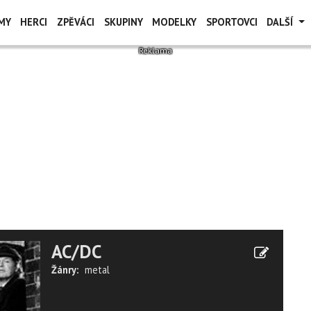
MY
HERCI
ZPĚVÁCI
SKUPINY
MODELKY
SPORTOVCI
DALŠÍ
AC/DC
Žánry:
metal