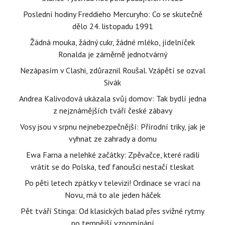
Poslední hodiny Freddieho Mercuryho: Co se skutečně
dělo 24. listopadu 1991
Žádná mouka, žádný cukr, žádné mléko, jídelníček
Ronalda je záměrně jednotvárný
Nezápasím v Clashi, zdůraznil Roušal. Vzápětí se ozval
Sivák
Andrea Kalivodová ukázala svůj domov: Tak bydlí jedna
z nejznámějších tváří české zábavy
Vosy jsou v srpnu nejnebezpečnější: Přírodní triky, jak je
vyhnat ze zahrady a domu
Ewa Farna a nelehké začátky: Zpěvačce, které radili
vrátit se do Polska, teď fanoušci nestačí tleskat
Po pěti letech zpátky v televizi! Ordinace se vrací na
Novu, má to ale jeden háček
Pět tváří Stinga: Od klasických balad přes svižné rytmy
po temnější vzpomínání