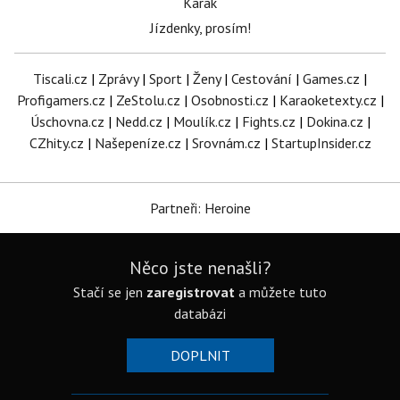
Karak
Jízdenky, prosím!
Tiscali.cz
|
Zprávy
|
Sport
|
Ženy
|
Cestování
|
Games.cz
|
Profigamers.cz
|
ZeStolu.cz
|
Osobnosti.cz
|
Karaoketexty.cz
|
Úschovna.cz
|
Nedd.cz
|
Moulík.cz
|
Fights.cz
|
Dokina.cz
|
CZhity.cz
|
Našepeníze.cz
|
Srovnám.cz
|
StartupInsider.cz
Partneři: Heroine
Něco jste nenašli?
Stačí se jen
zaregistrovat
a můžete tuto
databázi
DOPLNIT