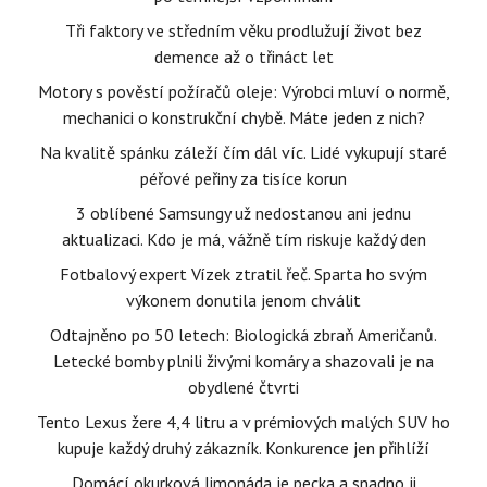
Tři faktory ve středním věku prodlužují život bez
demence až o třináct let
Motory s pověstí požíračů oleje: Výrobci mluví o normě,
mechanici o konstrukční chybě. Máte jeden z nich?
Na kvalitě spánku záleží čím dál víc. Lidé vykupují staré
péřové peřiny za tisíce korun
3 oblíbené Samsungy už nedostanou ani jednu
aktualizaci. Kdo je má, vážně tím riskuje každý den
Fotbalový expert Vízek ztratil řeč. Sparta ho svým
výkonem donutila jenom chválit
Odtajněno po 50 letech: Biologická zbraň Američanů.
Letecké bomby plnili živými komáry a shazovali je na
obydlené čtvrti
Tento Lexus žere 4,4 litru a v prémiových malých SUV ho
kupuje každý druhý zákazník. Konkurence jen přihlíží
Domácí okurková limonáda je pecka a snadno ji