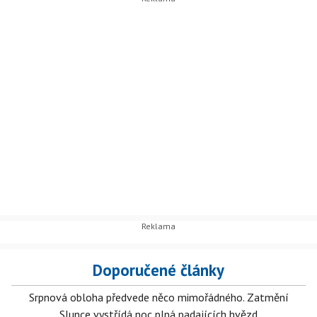
Doporučené články
Srpnová obloha předvede něco mimořádného. Zatmění
Slunce vystřídá noc plná padajících hvězd