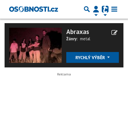
Abraxas
Žánry:
metal
RYCHLÝ VÝBĚR