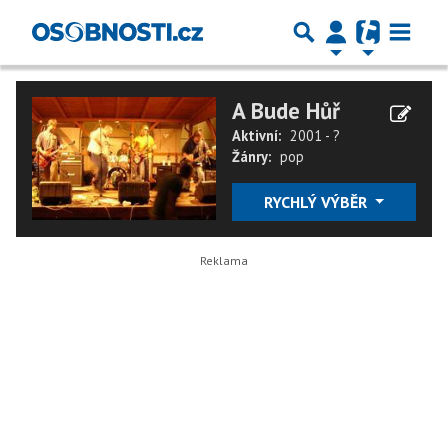
A Bude Hůř
Aktivní:
2001 - ?
Žánry:
pop
RYCHLÝ VÝBĚR