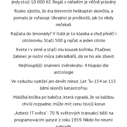
jindy stojí 10 000 Kč. Regál s nářadím je věčně prázdný
Rusko zjistilo, že éra bitevních helikoptér skončila, a
pomalu je vyřazuje. Ukrajinci je proškolili, jak to nikdy
nečekali
Rajčata do limonády? V Itálii je to klasika a chuť předčí i
citrónovku. Stačí 500 g rajčat a jeden citrón
Kvete i v zimě a stačí mu kousek kořínku. Ptačinec
žabinec je noční můra zahrádkářů, dá se ho ale zbavit
Nejhloupější znamení zvěrokruhu: 4 hlupáci dle
astrologie
Ve vzduchu vydržel jen devět minut. Let Tu-154 se 115
lidmi skončil katastrofou
Maličká knížka po babičce, která vypadá, že se každou
chvíli rozpadne, může mít cenu tisíců korun
„Azbest IT světa“: 70 % světových transakcí běží na
programovacím jazyce z roku 1959. Nikdo ho neumí
nahradit