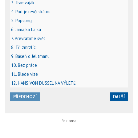
3. Tramvaják
4. Pod jezevčí skálou
5. Popsong
6. Jamajka Lajka
7. Převrátíme svět
8. Tři zmrzlíci
9. Báseň o Jelitmanu
10. Bez práce
11. Blede vize
12. HANS VON DÜSSEL NA VÝLETĚ
PŘEDCHOZÍ
DALŠÍ