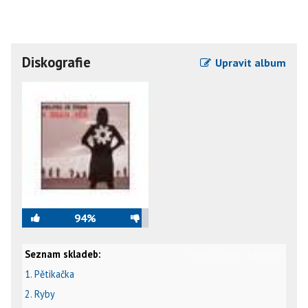
Diskografie
Upravit album
94%
Seznam skladeb:
video
text
karaoke
1. Pětikačka
2. Ryby