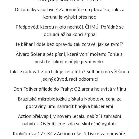
Octomilky v kuchyni? Zapomeňte na plácačku, trik za
korunu je vyhubí přes noc
Předpověď, kterou nikdo nechtěl. ČHMÚ: Pořádně se
ochladí až na konci srpna
Je běhání dole bez opravdu tak zdravé, jak se tvrdí?
Álvaro Soler a pět písní, které voní mořem: Tohle si
pustíte, jakmile přijde první vedro
Jak se radovat z orchideje celá léta? Selhání má většinou
jediný důvod, radí odborníci
Don Toliver přijede do Prahy: O2 arena ho uvítá v říjnu
Brazilská mikrobioložka získala Nobelovu cenu za
potraviny, umí nahradit hnojiva bakteriemi
Action překvapil, v novém letáku nabízí i zahradní
nábytek. Ověřili jsme, zda se skutečně vyplatí
Krabička za 125 Kč z Actionu ušetří tisíce za opraváře,