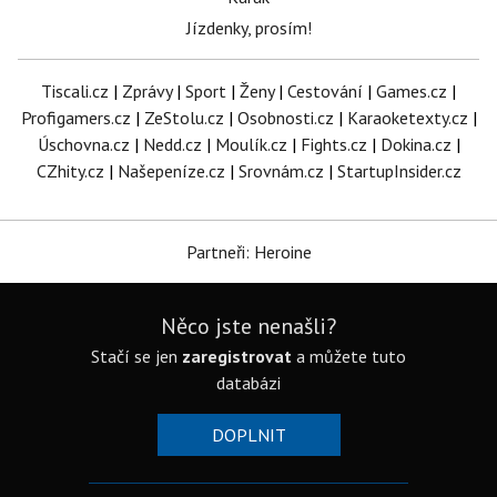
Jízdenky, prosím!
Tiscali.cz
|
Zprávy
|
Sport
|
Ženy
|
Cestování
|
Games.cz
|
Profigamers.cz
|
ZeStolu.cz
|
Osobnosti.cz
|
Karaoketexty.cz
|
Úschovna.cz
|
Nedd.cz
|
Moulík.cz
|
Fights.cz
|
Dokina.cz
|
CZhity.cz
|
Našepeníze.cz
|
Srovnám.cz
|
StartupInsider.cz
Partneři: Heroine
Něco jste nenašli?
Stačí se jen
zaregistrovat
a můžete tuto
databázi
DOPLNIT