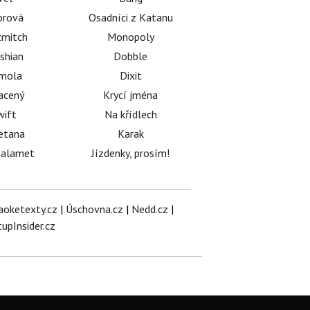
orová
Osadníci z Katanu
mitch
Monopoly
shian
Dobble
émola
Dixit
acený
Krycí jména
wift
Na křídlech
etana
Karak
halamet
Jízdenky, prosím!
aoketexty.cz
|
Úschovna.cz
|
Nedd.cz
|
tupInsider.cz