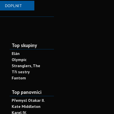
DOPLNIT
Top skupiny
Elán
Olympic
Stranglers, The
Tři sestry
Fantom
Top panovníci
Přemysl Otakar II.
Kate Middleton
Karel IV.