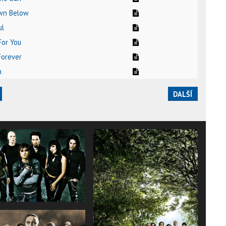
own Below
ul
For You
Forever
n
DALŠÍ