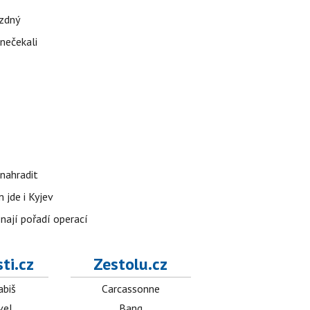
ázdný
 nečekali
nahradit
 jde i Kyjev
znají pořadí operací
ti.cz
Zestolu.cz
abiš
Carcassonne
vel
Bang