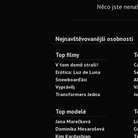
Něco jste nenaš
Nejnavštěvovanější osobnosti
Top filmy
T
V tom domě straší!
C
Erótica: Luz de Luna
S
Snowboarďáci
A
Vyprávěj
V
Transformers Jedna
J
Top modelé
T
Jana Marečková
L
Dominika Mesarošová
C
Kim Kardashian
T