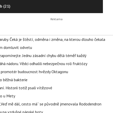
b (21)
ruby. Čeká je štěstí, odměna i změna, na kterou dlouho čekala
vem domluvit odvetu
zapomínejte. Jednu zásadní chybu dělá téměř každý
áhá nádoru. Vědci odhalili nebezpečnou roli fruktózy
l promotér budoucnost hvězdy Oktagonu
o běžná bakterie
aní. Historii totiž psali vítězové
lo u Mety
eň „Veď mě dál, cesto má“ se původně jmenovala Rododendron
y na vzdušné pánské boty