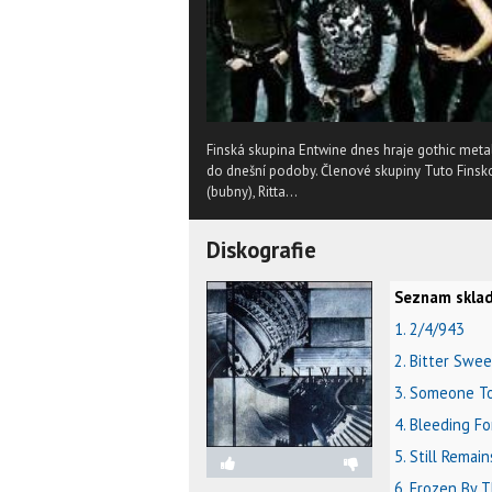
Finská skupina Entwine dnes hraje gothic meta
do dnešní podoby. Členové skupiny Tuto Finsk
(bubny), Ritta...
Diskografie
Seznam sklad
1. 2/4/943
2. Bitter Swee
3. Someone T
4. Bleeding F
5. Still Remain
6. Frozen By 