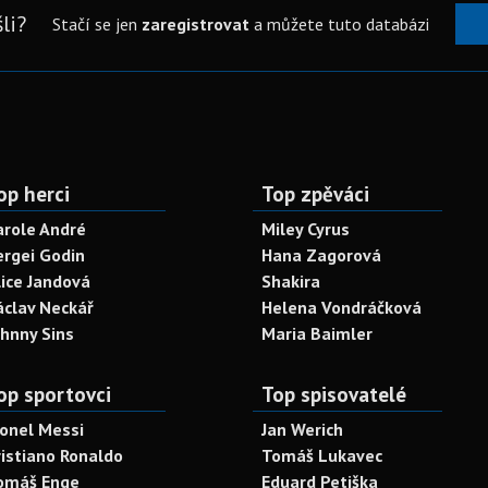
li?
Stačí se jen
zaregistrovat
a můžete tuto databázi
op herci
Top zpěváci
arole André
Miley Cyrus
ergei Godin
Hana Zagorová
lice Jandová
Shakira
áclav Neckář
Helena Vondráčková
ohnny Sins
Maria Baimler
op sportovci
Top spisovatelé
ionel Messi
Jan Werich
ristiano Ronaldo
Tomáš Lukavec
omáš Enge
Eduard Petiška