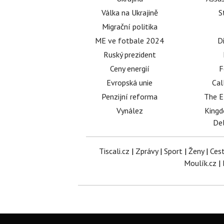
Válka na Ukrajině
S
Migrační politika
ME ve fotbale 2024
D
Ruský prezident
Ceny energií
F
Evropská unie
Cal
Penzijní reforma
The E
Vynález
King
Del
Tiscali.cz
|
Zprávy
|
Sport
|
Ženy
|
Ces
Moulík.cz
|