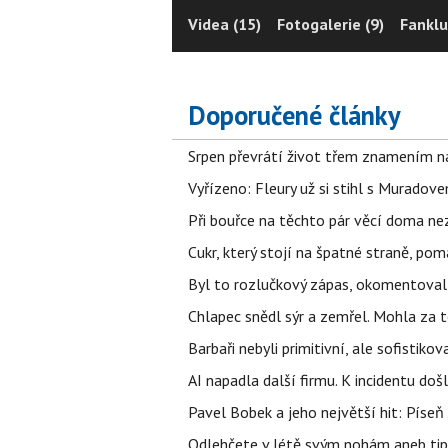
Videa (15)
Fotogalerie (9)
Fanklu
Doporučené články
Srpen převrátí život třem znamením na
Vyřízeno: Fleury už si stihl s Murado
Při bouřce na těchto pár věcí doma ne
Cukr, který stojí na špatné straně, pom
Byl to rozlučkový zápas, okomentova
Chlapec snědl sýr a zemřel. Mohla za t
Barbaři nebyli primitivní, ale sofistikov
AI napadla další firmu. K incidentu doš
Pavel Bobek a jeho největší hit: Pís
Odlehčete v létě svým nohám aneb tip