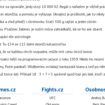
íce za opraváře, jindy stojí 10 000 Kč. Regál s nářadím je věčně pr
ér skončila, a pomalu je vyřazuje. Ukrajinci je proškolili, jak to nikdy
ika a chuť předčí i citrónovku. Stačí 500 g rajčat a jeden citrón
ku. Ptačinec žabinec je noční můra zahrádkářů, dá se ho ale zbavit
upáci dle astrologie
et Tu-154 se 115 lidmi skončil katastrofou
á, že se každou chvíli rozpadne, může mít cenu tisíců korun
nsakcí běží na programovacím jazyce z roku 1959. Nikdo ho neumí 
ny, Putin panikaří. Wildberries ovládají kavkazské klany a teď po něm
isíce lidí. Příklad 18 : 3 + 7 × 5 správně spočítají jen lidé, kteří 
mes.cz
Fights.cz
Osobnos
ecenze
UFC
Andrej B
sin's Creed
Oktagon
Petr Pa