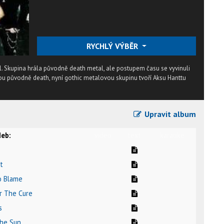
RYCHLÝ VÝBĚR
l. Skupina hrála původně death metal, ale postupem času se vyvinuli
ou původně death, nyní gothic metalovou skupinu tvoří Aksu Hanttu
Upravit album
eb:
video
text
karaoke
t
o Blame
or The Cure
s
The Sun