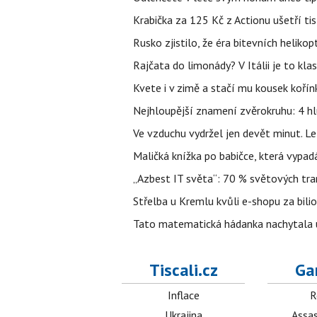
Krabička za 125 Kč z Actionu ušetří tis
Rusko zjistilo, že éra bitevních helikopt
Rajčata do limonády? V Itálii je to klas
Kvete i v zimě a stačí mu kousek kořín
Nejhloupější znamení zvěrokruhu: 4 hl
Ve vzduchu vydržel jen devět minut. L
Maličká knížka po babičce, která vypad
„Azbest IT světa“: 70 % světových tra
Střelba u Kremlu kvůli e-shopu za bilio
Tato matematická hádanka nachytala už t
Tiscali.cz
Ga
Inflace
R
Ukrajina
Assas