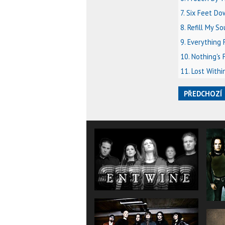
7. Six Feet D
8. Refill My So
9. Everything 
10. Nothing's 
11. Lost Withi
PŘEDCHOZÍ