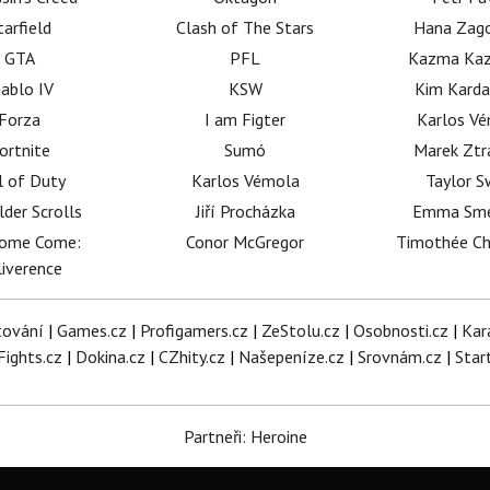
tarfield
Clash of The Stars
Hana Zag
GTA
PFL
Kazma Kaz
iablo IV
KSW
Kim Karda
Forza
I am Figter
Karlos V
ortnite
Sumó
Marek Ztr
l of Duty
Karlos Vémola
Taylor S
lder Scrolls
Jiří Procházka
Emma Sm
dome Come:
Conor McGregor
Timothée C
iverence
tování
|
Games.cz
|
Profigamers.cz
|
ZeStolu.cz
|
Osobnosti.cz
|
Kar
Fights.cz
|
Dokina.cz
|
CZhity.cz
|
Našepeníze.cz
|
Srovnám.cz
|
Star
Partneři: Heroine