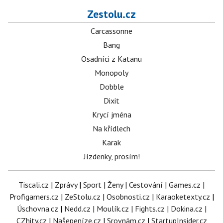
Zestolu.cz
Carcassonne
Bang
Osadníci z Katanu
Monopoly
Dobble
Dixit
Krycí jména
Na křídlech
Karak
Jízdenky, prosím!
Tiscali.cz
|
Zprávy
|
Sport
|
Ženy
|
Cestování
|
Games.cz
|
Profigamers.cz
|
ZeStolu.cz
|
Osobnosti.cz
|
Karaoketexty.cz
|
Úschovna.cz
|
Nedd.cz
|
Moulík.cz
|
Fights.cz
|
Dokina.cz
|
CZhity.cz
|
Našepeníze.cz
|
Srovnám.cz
|
StartupInsider.cz