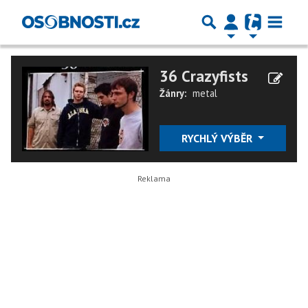
36 Crazyfists
Žánry:
metal
RYCHLÝ VÝBĚR