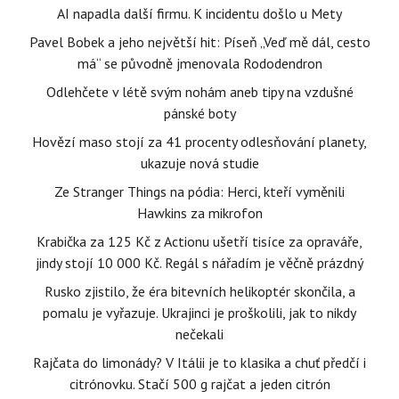
AI napadla další firmu. K incidentu došlo u Mety
Pavel Bobek a jeho největší hit: Píseň „Veď mě dál, cesto
má“ se původně jmenovala Rododendron
Odlehčete v létě svým nohám aneb tipy na vzdušné
pánské boty
Hovězí maso stojí za 41 procenty odlesňování planety,
ukazuje nová studie
Ze Stranger Things na pódia: Herci, kteří vyměnili
Hawkins za mikrofon
Krabička za 125 Kč z Actionu ušetří tisíce za opraváře,
jindy stojí 10 000 Kč. Regál s nářadím je věčně prázdný
Rusko zjistilo, že éra bitevních helikoptér skončila, a
pomalu je vyřazuje. Ukrajinci je proškolili, jak to nikdy
nečekali
Rajčata do limonády? V Itálii je to klasika a chuť předčí i
citrónovku. Stačí 500 g rajčat a jeden citrón