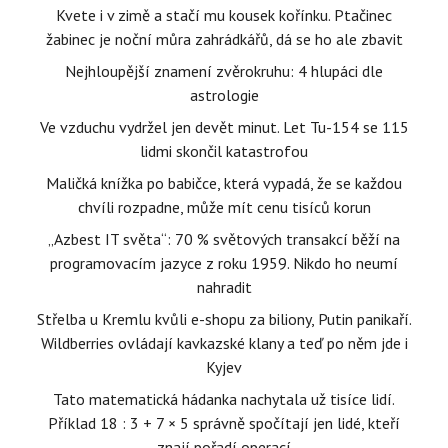
Kvete i v zimě a stačí mu kousek kořínku. Ptačinec
žabinec je noční můra zahrádkářů, dá se ho ale zbavit
Nejhloupější znamení zvěrokruhu: 4 hlupáci dle
astrologie
Ve vzduchu vydržel jen devět minut. Let Tu-154 se 115
lidmi skončil katastrofou
Maličká knížka po babičce, která vypadá, že se každou
chvíli rozpadne, může mít cenu tisíců korun
„Azbest IT světa“: 70 % světových transakcí běží na
programovacím jazyce z roku 1959. Nikdo ho neumí
nahradit
Střelba u Kremlu kvůli e-shopu za biliony, Putin panikaří.
Wildberries ovládají kavkazské klany a teď po něm jde i
Kyjev
Tato matematická hádanka nachytala už tisíce lidí.
Příklad 18 : 3 + 7 × 5 správně spočítají jen lidé, kteří
znají pořadí operací