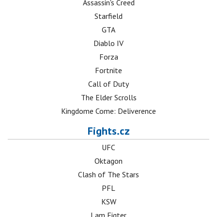
Assassin's Creed
Starfield
GTA
Diablo IV
Forza
Fortnite
Call of Duty
The Elder Scrolls
Kingdome Come: Deliverence
Fights.cz
UFC
Oktagon
Clash of The Stars
PFL
KSW
I am Figter