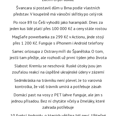
Švancara si postavil dům u Brna podle vlastních
představ. V koupelně má vánoční skřítky po celý rok
Po roce 89 to Češi vyhodili jako harampádí. Dnes za
jeden kus lidé platí přes 100 000 Kč a ceny stále rostou
MagSafe powerbanka za 299 Kč v Actionu, jinde stojí
přes 1 200 Kč. Funguje s iPhonem i Android telefony
Samec orlosupa z Ostravy míří do Španělska. O tom,
jestli tam přežije, ale rozhodl už první týden jeho života
Slabost Kremlu se neschová: Ruské útoky jsou jen
zoufalou reakcí na úspěšné ukrajinské údery v zázemí
Sedmikráska na trávníku není plevel. Je to varovná
kontrolka, že váš trávník umírá a potřebuje zásah
Domácí past na vosy z PET lahve funguje, ale jen s
jednou přísadou. Bez ní chytáte včely a čmeláky, které
zahrada potřebuje
10 funkcí Androidu, o kterých většina lidí neví. Užitečné