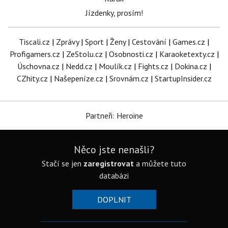
Jízdenky, prosím!
Tiscali.cz
|
Zprávy
|
Sport
|
Ženy
|
Cestování
|
Games.cz
|
Profigamers.cz
|
ZeStolu.cz
|
Osobnosti.cz
|
Karaoketexty.cz
|
Úschovna.cz
|
Nedd.cz
|
Moulík.cz
|
Fights.cz
|
Dokina.cz
|
CZhity.cz
|
Našepeníze.cz
|
Srovnám.cz
|
StartupInsider.cz
Partneři: Heroine
Něco jste nenašli?
Stačí se jen
zaregistrovat
a můžete tuto
databázi
DOPLNIT