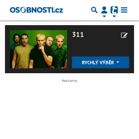
311
RYCHLÝ VÝBĚR