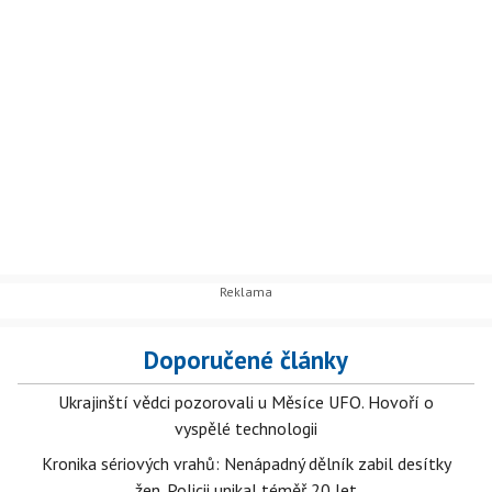
Doporučené články
Ukrajinští vědci pozorovali u Měsíce UFO. Hovoří o
vyspělé technologii
Kronika sériových vrahů: Nenápadný dělník zabil desítky
žen. Policii unikal téměř 20 let