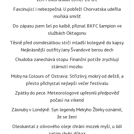
Fascinující i nebezpečná. U pobřeží Chorvatska udeřila
mořská smršť
Do zápasu jsem šel po kalbě, přiznal BKFC šampion ve
službách Oktagonu
Těsně před osmdesátkou strčí mladší kolegyně do kapsy.
Nejkrásnější outfity Jany Švandové berou dech
Chudoba zanechává stopu. Finanční potíže zrychlují
stárnutí mozku
Moby na Colours of Ostrava: Střízlivý, mokrý od deště, a
přesto přichystal nejlepší večer festivalu
Zpátky do pece. Meteorologové upřesnili předpověď
počasí na víkend
Zásnuby v Londýně: Syn legendy Mekyho Žbirky oznámil,
že se žení
Oleokantal z olivového oleje chrání mozek myší, u lidí
zatím chybí důkaz