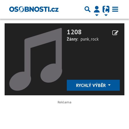
1208
Žánry:
punk
,
rock
RYCHLÝ VÝBĚR