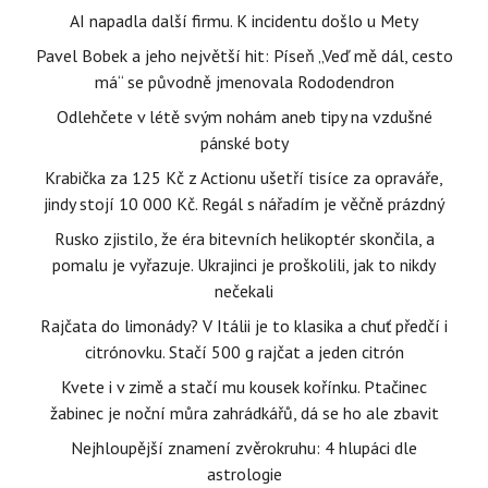
AI napadla další firmu. K incidentu došlo u Mety
Pavel Bobek a jeho největší hit: Píseň „Veď mě dál, cesto
má“ se původně jmenovala Rododendron
Odlehčete v létě svým nohám aneb tipy na vzdušné
pánské boty
Krabička za 125 Kč z Actionu ušetří tisíce za opraváře,
jindy stojí 10 000 Kč. Regál s nářadím je věčně prázdný
Rusko zjistilo, že éra bitevních helikoptér skončila, a
pomalu je vyřazuje. Ukrajinci je proškolili, jak to nikdy
nečekali
Rajčata do limonády? V Itálii je to klasika a chuť předčí i
citrónovku. Stačí 500 g rajčat a jeden citrón
Kvete i v zimě a stačí mu kousek kořínku. Ptačinec
žabinec je noční můra zahrádkářů, dá se ho ale zbavit
Nejhloupější znamení zvěrokruhu: 4 hlupáci dle
astrologie