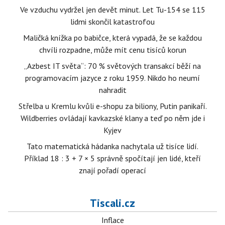
Ve vzduchu vydržel jen devět minut. Let Tu-154 se 115
lidmi skončil katastrofou
Maličká knížka po babičce, která vypadá, že se každou
chvíli rozpadne, může mít cenu tisíců korun
„Azbest IT světa“: 70 % světových transakcí běží na
programovacím jazyce z roku 1959. Nikdo ho neumí
nahradit
Střelba u Kremlu kvůli e-shopu za biliony, Putin panikaří.
Wildberries ovládají kavkazské klany a teď po něm jde i
Kyjev
Tato matematická hádanka nachytala už tisíce lidí.
Příklad 18 : 3 + 7 × 5 správně spočítají jen lidé, kteří
znají pořadí operací
Tiscali.cz
Inflace