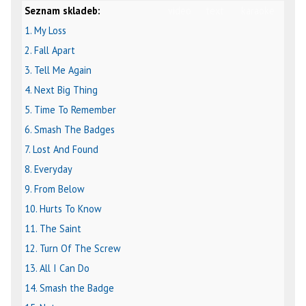
Seznam skladeb:
video
text
karaoke
1. My Loss
2. Fall Apart
3. Tell Me Again
4. Next Big Thing
5. Time To Remember
6. Smash The Badges
7. Lost And Found
8. Everyday
9. From Below
10. Hurts To Know
11. The Saint
12. Turn Of The Screw
13. All I Can Do
14. Smash the Badge