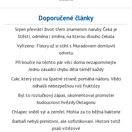
Doporučené články
Srpen převrátí život třem znamením naruby. Čeká je
štěstí, odměna i změna, na kterou dlouho čekala
Vyřízeno: Fleury už si stihl s Muradovem domluvit
odvetu
Při bouřce na těchto pár věcí doma nezapomínejte.
Jednu zásadní chybu dělá téměř každý
Cukr, který stojí na špatné straně, pomáhá nádoru. Vědci
odhalili nebezpečnou roli fruktózy
Byl to rozlučkový zápas, okomentoval promotér
budoucnost hvězdy Oktagonu
Chlapec snědl sýr a zemřel. Mohla za to běžná bakterie
Barbaři nebyli primitivní, ale sofistikovaní. Historii totiž
psali vítězové