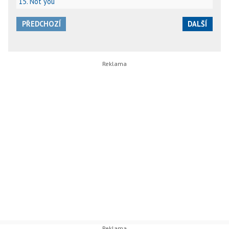
15. Not you
PŘEDCHOZÍ
DALŠÍ