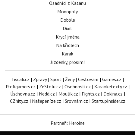
Osadníci z Katanu
Monopoly
Dobble
Dixit
Krycí jména
Na křídlech
Karak
Jízdenky, prosím!
Tiscali.cz
|
Zprávy
|
Sport
|
Ženy
|
Cestování
|
Games.cz
|
Profigamers.cz
|
ZeStolu.cz
|
Osobnosti.cz
|
Karaoketexty.cz
|
Úschovna.cz
|
Nedd.cz
|
Moulík.cz
|
Fights.cz
|
Dokina.cz
|
CZhity.cz
|
Našepeníze.cz
|
Srovnám.cz
|
StartupInsider.cz
Partneři: Heroine