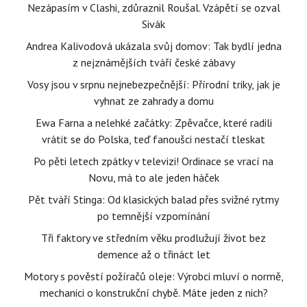
Nezápasím v Clashi, zdůraznil Roušal. Vzápětí se ozval
Sivák
Andrea Kalivodová ukázala svůj domov: Tak bydlí jedna
z nejznámějších tváří české zábavy
Vosy jsou v srpnu nejnebezpečnější: Přírodní triky, jak je
vyhnat ze zahrady a domu
Ewa Farna a nelehké začátky: Zpěvačce, které radili
vrátit se do Polska, teď fanoušci nestačí tleskat
Po pěti letech zpátky v televizi! Ordinace se vrací na
Novu, má to ale jeden háček
Pět tváří Stinga: Od klasických balad přes svižné rytmy
po temnější vzpomínání
Tři faktory ve středním věku prodlužují život bez
demence až o třináct let
Motory s pověstí požíračů oleje: Výrobci mluví o normě,
mechanici o konstrukční chybě. Máte jeden z nich?