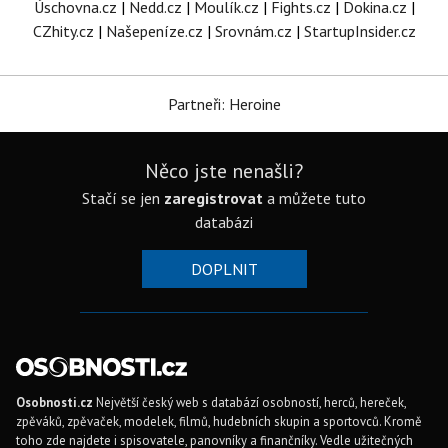
Úschovna.cz
|
Nedd.cz
|
Moulík.cz
|
Fights.cz
|
Dokina.cz
|
CZhity.cz
|
Našepeníze.cz
|
Srovnám.cz
|
StartupInsider.cz
Partneři: Heroine
Něco jste nenašli?
Stačí se jen
zaregistrovat
a můžete tuto
databázi
DOPLNIT
Osobnosti.cz
Největší český web s databází osobností, herců, hereček,
zpěváků, zpěvaček, modelek, filmů, hudebních skupin a sportovců. Kromě
toho zde najdete i spisovatele, panovníky a finančníky. Vedle užitečných