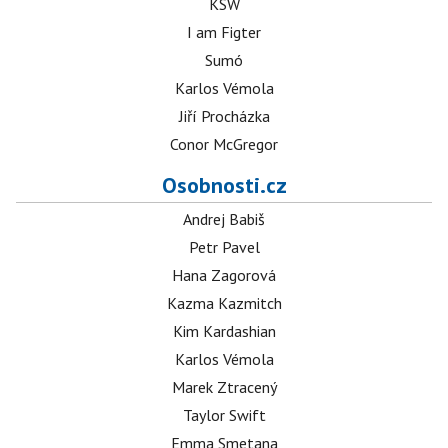
KSW
I am Figter
Sumó
Karlos Vémola
Jiří Procházka
Conor McGregor
Osobnosti.cz
Andrej Babiš
Petr Pavel
Hana Zagorová
Kazma Kazmitch
Kim Kardashian
Karlos Vémola
Marek Ztracený
Taylor Swift
Emma Smetana