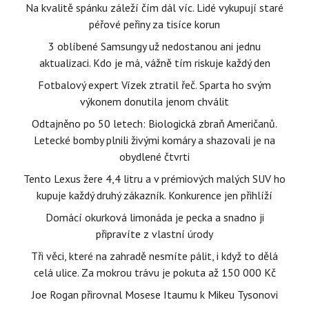
Na kvalitě spánku záleží čím dál víc. Lidé vykupují staré
péřové peřiny za tisíce korun
3 oblíbené Samsungy už nedostanou ani jednu
aktualizaci. Kdo je má, vážně tím riskuje každý den
Fotbalový expert Vízek ztratil řeč. Sparta ho svým
výkonem donutila jenom chválit
Odtajněno po 50 letech: Biologická zbraň Američanů.
Letecké bomby plnili živými komáry a shazovali je na
obydlené čtvrti
Tento Lexus žere 4,4 litru a v prémiových malých SUV ho
kupuje každý druhý zákazník. Konkurence jen přihlíží
Domácí okurková limonáda je pecka a snadno ji
připravíte z vlastní úrody
Tři věci, které na zahradě nesmíte pálit, i když to dělá
celá ulice. Za mokrou trávu je pokuta až 150 000 Kč
Joe Rogan přirovnal Mosese Itaumu k Mikeu Tysonovi